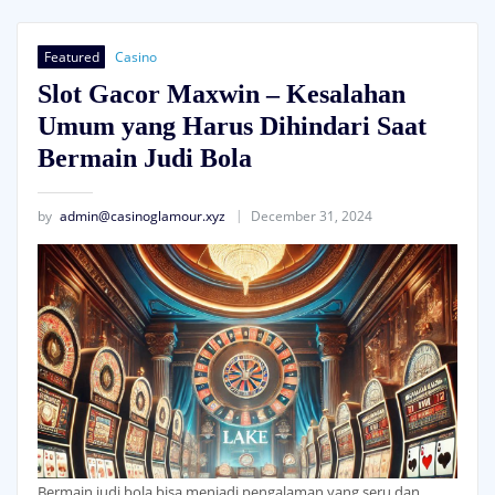
Featured
Casino
Slot Gacor Maxwin – Kesalahan
Umum yang Harus Dihindari Saat
Bermain Judi Bola
by
admin@casinoglamour.xyz
December 31, 2024
Bermain judi bola bisa menjadi pengalaman yang seru dan