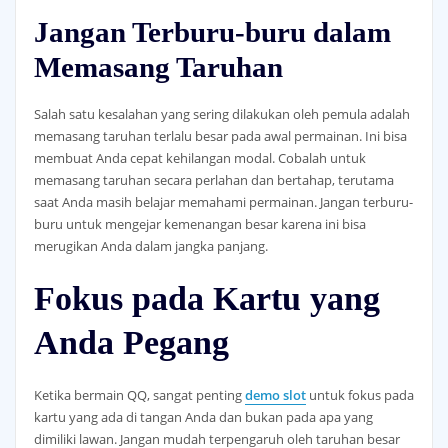
Jangan Terburu-buru dalam
Memasang Taruhan
Salah satu kesalahan yang sering dilakukan oleh pemula adalah
memasang taruhan terlalu besar pada awal permainan. Ini bisa
membuat Anda cepat kehilangan modal. Cobalah untuk
memasang taruhan secara perlahan dan bertahap, terutama
saat Anda masih belajar memahami permainan. Jangan terburu-
buru untuk mengejar kemenangan besar karena ini bisa
merugikan Anda dalam jangka panjang.
Fokus pada Kartu yang
Anda Pegang
Ketika bermain QQ, sangat penting
demo slot
untuk fokus pada
kartu yang ada di tangan Anda dan bukan pada apa yang
dimiliki lawan. Jangan mudah terpengaruh oleh taruhan besar