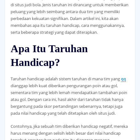
di situs judi bola. Jenis taruhan ini dirancang untuk memberikan
peluang yang lebih seimbang antara dua tim yang memiliki
perbedaan kekuatan signifikan. Dalam artikel ini, kita akan
membahas apa itu taruhan handicap, cara menggunakannya,
serta beberapa strategi yang dapat diterapkan.
Apa Itu Taruhan
Handicap?
Taruhan handicap adalah sistem taruhan di mana tim yang
qq
dianggap lebih kuat diberikan pengurangan poin atau gol,
sementara tim yang lebih lemah mendapatkan tambahan poin
atau gol. Dengan cara ini, hasil akhir dari taruhan tidak hanya
bergantung pada skor pertandingan sebenarnya, tetapi juga
pada nilai handicap yang telah ditetapkan oleh situs judi.
Contohnya, jika sebuah tim diberikan handicap negatif, mereka
harus menang dengan selisih lebih besar dari nilai handicap
tersebut agar taruhan pada tim itu dianggap menang.