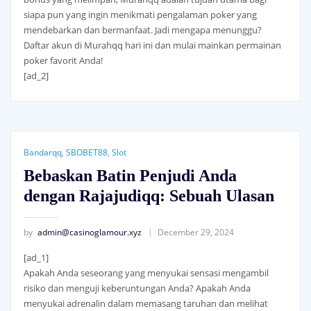
siapa pun yang ingin menikmati pengalaman poker yang
mendebarkan dan bermanfaat. Jadi mengapa menunggu?
Daftar akun di Murahqq hari ini dan mulai mainkan permainan
poker favorit Anda!
[ad_2]
Bandarqq
,
SBOBET88
,
Slot
Bebaskan Batin Penjudi Anda
dengan Rajajudiqq: Sebuah Ulasan
by
admin@casinoglamour.xyz
December 29, 2024
[ad_1]
Apakah Anda seseorang yang menyukai sensasi mengambil
risiko dan menguji keberuntungan Anda? Apakah Anda
menyukai adrenalin dalam memasang taruhan dan melihat