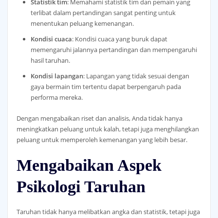
Statistik tim
: Memahami statistik tim dan pemain yang
terlibat dalam pertandingan sangat penting untuk
menentukan peluang kemenangan.
Kondisi cuaca
: Kondisi cuaca yang buruk dapat
memengaruhi jalannya pertandingan dan mempengaruhi
hasil taruhan.
Kondisi lapangan
: Lapangan yang tidak sesuai dengan
gaya bermain tim tertentu dapat berpengaruh pada
performa mereka.
Dengan mengabaikan riset dan analisis, Anda tidak hanya
meningkatkan peluang untuk kalah, tetapi juga menghilangkan
peluang untuk memperoleh kemenangan yang lebih besar.
Mengabaikan Aspek
Psikologi Taruhan
Taruhan tidak hanya melibatkan angka dan statistik, tetapi juga