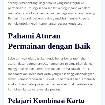
sekaligus menantang. Bagi pemula yang baru terjun ke
permainan ini, mungkin ada sedikit kebingungannya dalam
memahami cara kerja permainan dan bagaimana cara menang.
Berikut ini adalah beberapa tips yang bisa membantu para
pemula untuk meraih kemenangan secara konsisten.
Pahami Aturan
Permainan dengan Baik
Sebelum memulai, pastikan Anda benar-benar memahami
aturan dasar permainan QQ. Permainan ini dimainkan dengan
menggunakan kartu remi, dan tujuan utama adalah untuk
mendapatkan kombinasi kartu yang lebih tinggi dibandingkan
lawan. Pemain diberikan dua kartu, dan mereka harus memilih
apakah ingin melanjutkan permainan atau tidak berdasarkan
kombinasi kartu yang mereka pegang.
Pelajari Kombinasi Kartu