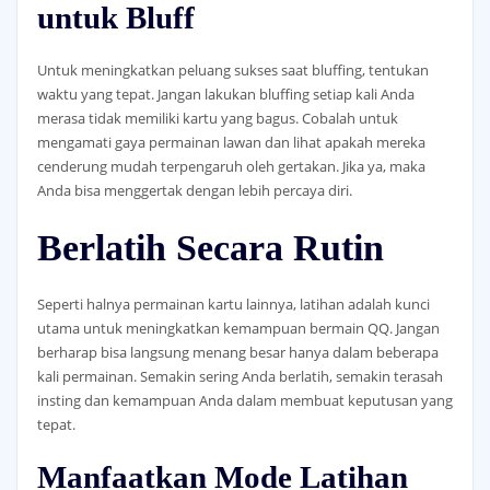
untuk Bluff
Untuk meningkatkan peluang sukses saat bluffing, tentukan
waktu yang tepat. Jangan lakukan bluffing setiap kali Anda
merasa tidak memiliki kartu yang bagus. Cobalah untuk
mengamati gaya permainan lawan dan lihat apakah mereka
cenderung mudah terpengaruh oleh gertakan. Jika ya, maka
Anda bisa menggertak dengan lebih percaya diri.
Berlatih Secara Rutin
Seperti halnya permainan kartu lainnya, latihan adalah kunci
utama untuk meningkatkan kemampuan bermain QQ. Jangan
berharap bisa langsung menang besar hanya dalam beberapa
kali permainan. Semakin sering Anda berlatih, semakin terasah
insting dan kemampuan Anda dalam membuat keputusan yang
tepat.
Manfaatkan Mode Latihan