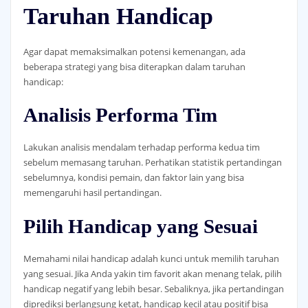
Taruhan Handicap
Agar dapat memaksimalkan potensi kemenangan, ada
beberapa strategi yang bisa diterapkan dalam taruhan
handicap:
Analisis Performa Tim
Lakukan analisis mendalam terhadap performa kedua tim
sebelum memasang taruhan. Perhatikan statistik pertandingan
sebelumnya, kondisi pemain, dan faktor lain yang bisa
memengaruhi hasil pertandingan.
Pilih Handicap yang Sesuai
Memahami nilai handicap adalah kunci untuk memilih taruhan
yang sesuai. Jika Anda yakin tim favorit akan menang telak, pilih
handicap negatif yang lebih besar. Sebaliknya, jika pertandingan
diprediksi berlangsung ketat, handicap kecil atau positif bisa