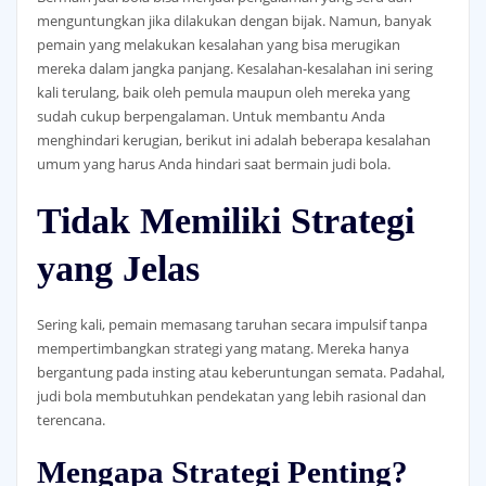
menguntungkan jika dilakukan dengan bijak. Namun, banyak
pemain yang melakukan kesalahan yang bisa merugikan
mereka dalam jangka panjang. Kesalahan-kesalahan ini sering
kali terulang, baik oleh pemula maupun oleh mereka yang
sudah cukup berpengalaman. Untuk membantu Anda
menghindari kerugian, berikut ini adalah beberapa kesalahan
umum yang harus Anda hindari saat bermain judi bola.
Tidak Memiliki Strategi
yang Jelas
Sering kali, pemain memasang taruhan secara impulsif tanpa
mempertimbangkan strategi yang matang. Mereka hanya
bergantung pada insting atau keberuntungan semata. Padahal,
judi bola membutuhkan pendekatan yang lebih rasional dan
terencana.
Mengapa Strategi Penting?