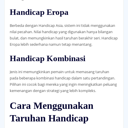
Handicap Eropa
Berbeda dengan Handicap Asia, sistem ini tidak menggunakan
nilai pecahan. Nilai handicap yang digunakan hanya bilangan
bulat, dan memungkinkan hasil taruhan berakhir seri. Handicap
Eropa lebih sederhana namun tetap menantang.
Handicap Kombinasi
Jenis ini memungkinkan pemain untuk memasang taruhan
pada beberapa kombinasi handicap dalam satu pertandingan.
Pilihan ini cocok bagi mereka yang ingin meningkatkan peluang
kemenangan dengan strategi yang lebih kompleks.
Cara Menggunakan
Taruhan Handicap