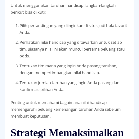
Untuk menggunakan taruhan handicap, langkah-langkah
berikut bisa diikuti:
Pilih pertandingan yang diinginkan di situs judi bola favorit
Anda.
Perhatikan nilai handicap yang ditawarkan untuk setiap
tim. Biasanya nilai ini akan muncul bersama peluang atau
odds.
Tentukan tim mana yang ingin Anda pasang taruhan,
dengan mempertimbangkan nilai handicap.
Tentukan jumlah taruhan yang ingin Anda pasang dan
konfirmasi pilihan Anda.
Penting untuk memahami bagaimana nilai handicap
memengaruhi peluang kemenangan taruhan Anda sebelum
membuat keputusan.
Strategi Memaksimalkan