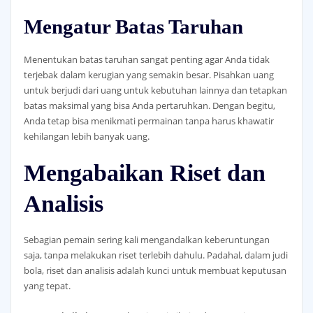
Mengatur Batas Taruhan
Menentukan batas taruhan sangat penting agar Anda tidak
terjebak dalam kerugian yang semakin besar. Pisahkan uang
untuk berjudi dari uang untuk kebutuhan lainnya dan tetapkan
batas maksimal yang bisa Anda pertaruhkan. Dengan begitu,
Anda tetap bisa menikmati permainan tanpa harus khawatir
kehilangan lebih banyak uang.
Mengabaikan Riset dan
Analisis
Sebagian pemain sering kali mengandalkan keberuntungan
saja, tanpa melakukan riset terlebih dahulu. Padahal, dalam judi
bola, riset dan analisis adalah kunci untuk membuat keputusan
yang tepat.