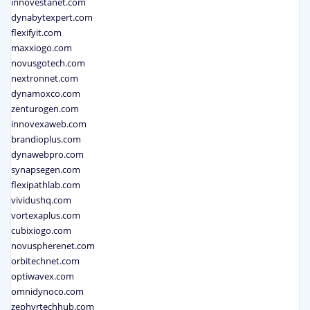
innovestanet.com
dynabytexpert.com
flexifyit.com
maxxiogo.com
novusgotech.com
nextronnet.com
dynamoxco.com
zenturogen.com
innovexaweb.com
brandioplus.com
dynawebpro.com
synapsegen.com
flexipathlab.com
vividushq.com
vortexaplus.com
cubixiogo.com
novuspherenet.com
orbitechnet.com
optiwavex.com
omnidynoco.com
zephyrtechhub.com