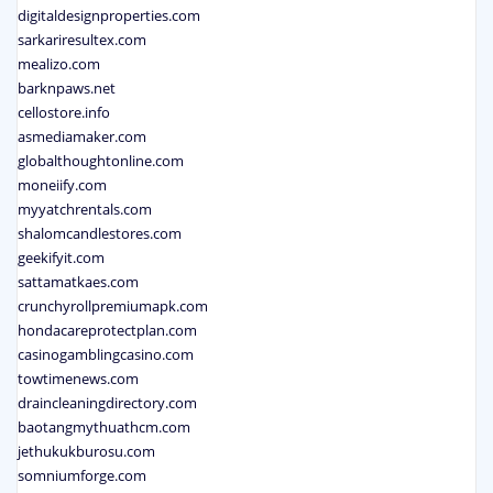
digitaldesignproperties.com
sarkariresultex.com
mealizo.com
barknpaws.net
cellostore.info
asmediamaker.com
globalthoughtonline.com
moneiify.com
myyatchrentals.com
shalomcandlestores.com
geekifyit.com
sattamatkaes.com
crunchyrollpremiumapk.com
hondacareprotectplan.com
casinogamblingcasino.com
towtimenews.com
draincleaningdirectory.com
baotangmythuathcm.com
jethukukburosu.com
somniumforge.com