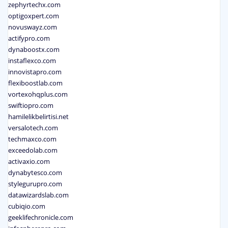
zephyrtechx.com
optigoxpert.com
novuswayz.com
actifypro.com
dynaboostx.com
instaflexco.com
innovistapro.com
flexiboostlab.com
vortexohqplus.com
swiftiopro.com
hamilelikbelirtisi.net
versalotech.com
techmaxco.com
exceedolab.com
activaxio.com
dynabytesco.com
stylegurupro.com
datawizardslab.com
cubiqio.com
geeklifechronicle.com