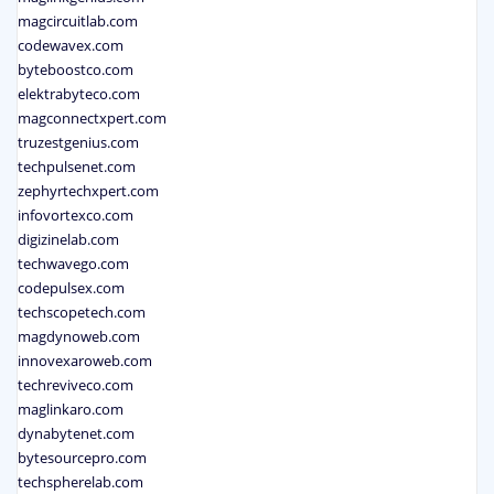
magcircuitlab.com
codewavex.com
byteboostco.com
elektrabyteco.com
magconnectxpert.com
truzestgenius.com
techpulsenet.com
zephyrtechxpert.com
infovortexco.com
digizinelab.com
techwavego.com
codepulsex.com
techscopetech.com
magdynoweb.com
innovexaroweb.com
techreviveco.com
maglinkaro.com
dynabytenet.com
bytesourcepro.com
techspherelab.com