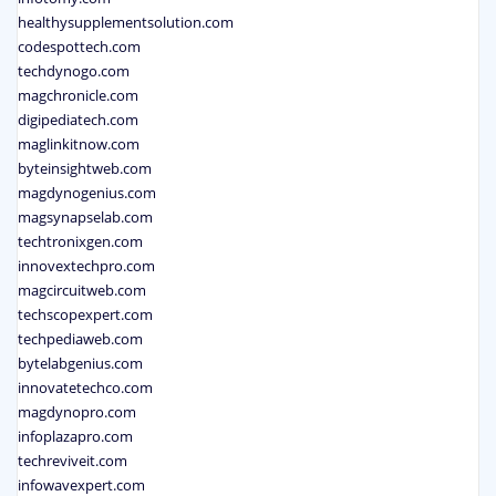
healthysupplementsolution.com
codespottech.com
techdynogo.com
magchronicle.com
digipediatech.com
maglinkitnow.com
byteinsightweb.com
magdynogenius.com
magsynapselab.com
techtronixgen.com
innovextechpro.com
magcircuitweb.com
techscopexpert.com
techpediaweb.com
bytelabgenius.com
innovatetechco.com
magdynopro.com
infoplazapro.com
techreviveit.com
infowavexpert.com