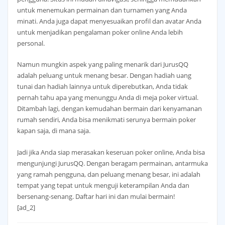
untuk menemukan permainan dan turnamen yang Anda
minati. Anda juga dapat menyesuaikan profil dan avatar Anda
untuk menjadikan pengalaman poker online Anda lebih
personal.
Namun mungkin aspek yang paling menarik dari JurusQQ
adalah peluang untuk menang besar. Dengan hadiah uang
tunai dan hadiah lainnya untuk diperebutkan, Anda tidak
pernah tahu apa yang menunggu Anda di meja poker virtual.
Ditambah lagi, dengan kemudahan bermain dari kenyamanan
rumah sendiri, Anda bisa menikmati serunya bermain poker
kapan saja, di mana saja.
Jadi jika Anda siap merasakan keseruan poker online, Anda bisa
mengunjungi JurusQQ. Dengan beragam permainan, antarmuka
yang ramah pengguna, dan peluang menang besar, ini adalah
tempat yang tepat untuk menguji keterampilan Anda dan
bersenang-senang. Daftar hari ini dan mulai bermain!
[ad_2]