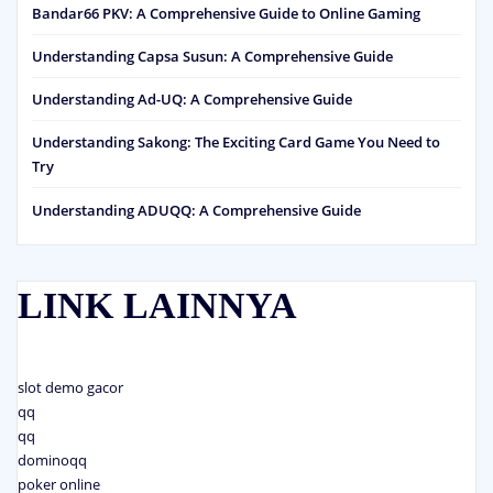
Bandar66 PKV: A Comprehensive Guide to Online Gaming
Understanding Capsa Susun: A Comprehensive Guide
Understanding Ad-UQ: A Comprehensive Guide
Understanding Sakong: The Exciting Card Game You Need to
Try
Understanding ADUQQ: A Comprehensive Guide
LINK LAINNYA
slot demo gacor
qq
qq
dominoqq
poker online