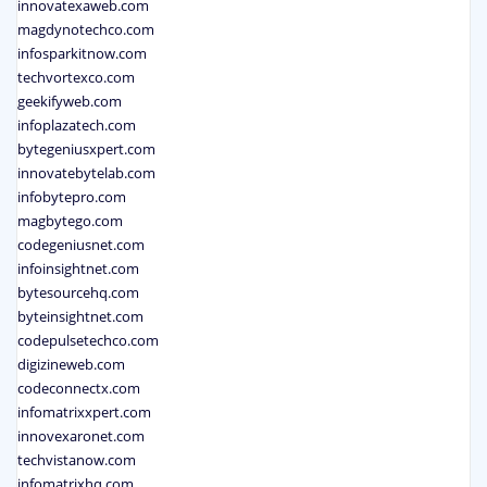
innovatexaweb.com
magdynotechco.com
infosparkitnow.com
techvortexco.com
geekifyweb.com
infoplazatech.com
bytegeniusxpert.com
innovatebytelab.com
infobytepro.com
magbytego.com
codegeniusnet.com
infoinsightnet.com
bytesourcehq.com
byteinsightnet.com
codepulsetechco.com
digizineweb.com
codeconnectx.com
infomatrixxpert.com
innovexaronet.com
techvistanow.com
infomatrixhq.com