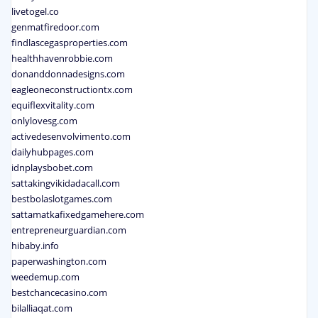
livetogel.co
genmatfiredoor.com
findlascegasproperties.com
healthhavenrobbie.com
donanddonnadesigns.com
eagleoneconstructiontx.com
equiflexvitality.com
onlylovesg.com
activedesenvolvimento.com
dailyhubpages.com
idnplaysbobet.com
sattakingvikidadacall.com
bestbolaslotgames.com
sattamatkafixedgamehere.com
entrepreneurguardian.com
hibaby.info
paperwashington.com
weedemup.com
bestchancecasino.com
bilalliaqat.com