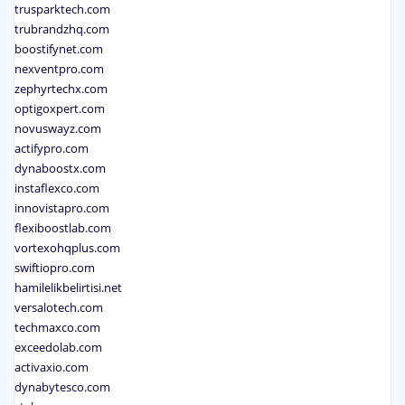
trusparktech.com
trubrandzhq.com
boostifynet.com
nexventpro.com
zephyrtechx.com
optigoxpert.com
novuswayz.com
actifypro.com
dynaboostx.com
instaflexco.com
innovistapro.com
flexiboostlab.com
vortexohqplus.com
swiftiopro.com
hamilelikbelirtisi.net
versalotech.com
techmaxco.com
exceedolab.com
activaxio.com
dynabytesco.com