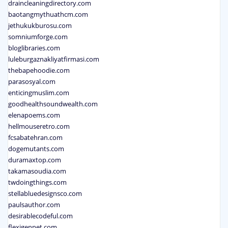
draincleaningdirectory.com
baotangmythuathcm.com
jethukukburosu.com
somniumforge.com
bloglibraries.com
luleburgaznakliyatfirmasi.com
thebapehoodie.com
parasosyal.com
enticingmuslim.com
goodhealthsoundwealth.com
elenapoems.com
hellmouseretro.com
fcsabatehran.com
dogemutants.com
duramaxtop.com
takamasoudia.com
twdoingthings.com
stellabluedesignsco.com
paulsauthor.com
desirablecodeful.com
flexigennet.com