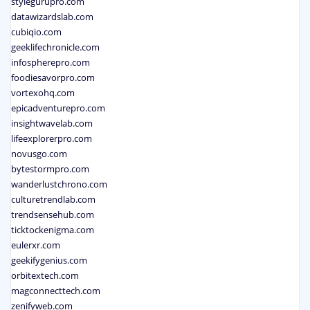
stylegurupro.com
datawizardslab.com
cubiqio.com
geeklifechronicle.com
infospherepro.com
foodiesavorpro.com
vortexohq.com
epicadventurepro.com
insightwavelab.com
lifeexplorerpro.com
novusgo.com
bytestormpro.com
wanderlustchrono.com
culturetrendlab.com
trendsensehub.com
ticktockenigma.com
eulerxr.com
geekifygenius.com
orbitextech.com
magconnecttech.com
zenifyweb.com