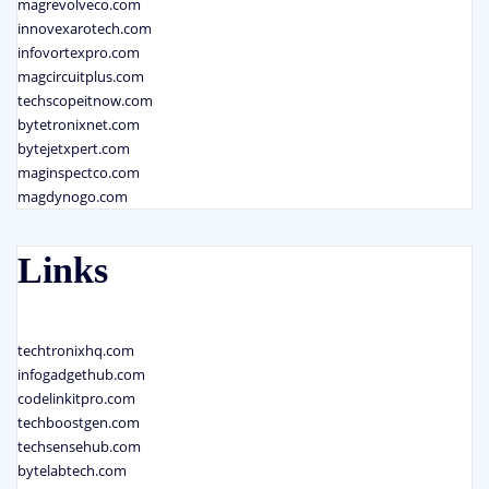
magrevolveco.com
innovexarotech.com
infovortexpro.com
magcircuitplus.com
techscopeitnow.com
bytetronixnet.com
bytejetxpert.com
maginspectco.com
magdynogo.com
Links
techtronixhq.com
infogadgethub.com
codelinkitpro.com
techboostgen.com
techsensehub.com
bytelabtech.com