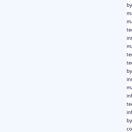
by
m
m
te
in
ma
te
te
by
in
m
in
te
in
by
co