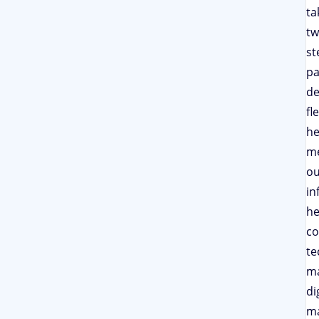
ta
tw
st
pa
de
fl
h
me
ou
in
he
co
t
ma
di
ma