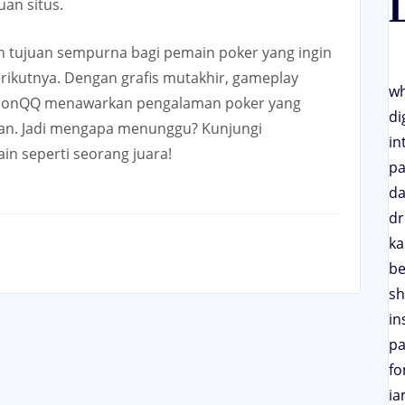
an situs.
 tujuan sempurna bagi pemain poker yang ingin
ikutnya. Dengan grafis mutakhir, gameplay
w
ionQQ menawarkan pengalaman poker yang
di
n. Jadi mengapa menunggu? Kunjungi
in
in seperti seorang juara!
pa
da
d
ka
be
sh
in
pa
fo
i