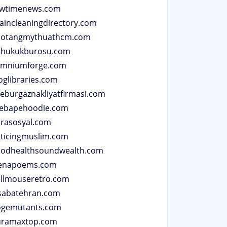
owtimenews.com
aincleaningdirectory.com
aotangmythuathcm.com
thukukburosu.com
omniumforge.com
oglibraries.com
leburgaznakliyatfirmasi.com
ebapehoodie.com
rasosyal.com
ticingmuslim.com
odhealthsoundwealth.com
lenapoems.com
llmouseretro.com
sabatehran.com
ogemutants.com
uramaxtop.com