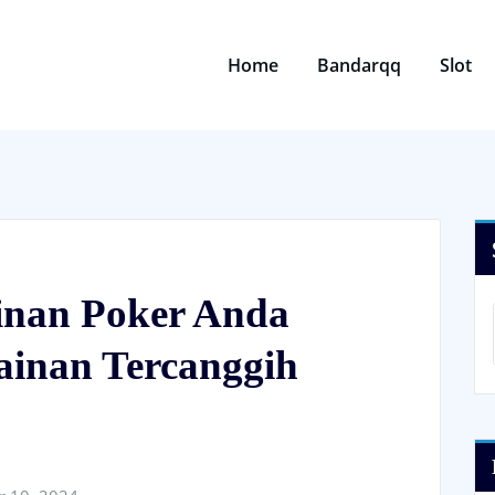
Home
Bandarqq
Slot
inan Poker Anda
ainan Tercanggih