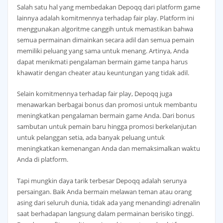
Salah satu hal yang membedakan Depoqq dari platform game
lainnya adalah komitmennya terhadap fair play. Platform ini
menggunakan algoritme canggih untuk memastikan bahwa
semua permainan dimainkan secara adil dan semua pemain
memiliki peluang yang sama untuk menang. Artinya, Anda
dapat menikmati pengalaman bermain game tanpa harus
khawatir dengan cheater atau keuntungan yang tidak adil.
Selain komitmennya terhadap fair play, Depoqq juga
menawarkan berbagai bonus dan promosi untuk membantu
meningkatkan pengalaman bermain game Anda. Dari bonus
sambutan untuk pemain baru hingga promosi berkelanjutan
untuk pelanggan setia, ada banyak peluang untuk
meningkatkan kemenangan Anda dan memaksimalkan waktu
Anda di platform.
Tapi mungkin daya tarik terbesar Depoqq adalah serunya
persaingan. Baik Anda bermain melawan teman atau orang
asing dari seluruh dunia, tidak ada yang menandingi adrenalin
saat berhadapan langsung dalam permainan berisiko tinggi.