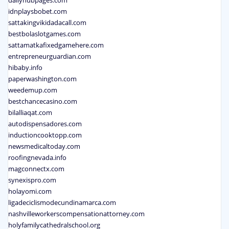
idnplaysbobet.com
sattakingvikidadacall.com
bestbolaslotgames.com
sattamatkafixedgamehere.com
entrepreneurguardian.com
hibaby.info
paperwashington.com
weedemup.com
bestchancecasino.com
bilalliaqat.com
autodispensadores.com
inductioncooktopp.com
newsmedicaltoday.com
roofingnevada.info
magconnectx.com
synexispro.com
holayomi.com
ligadeciclismodecundinamarca.com
nashvilleworkerscompensationattorney.com
holyfamilycathedralschool.org