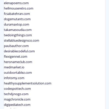
elenapoems.com
hellmouseretro.com
fcsabatehran.com
dogemutants.com
duramaxtop.com
takamasoudia.com
twdoingthings.com
stellabluedesignsco.com
paulsauthor.com
desirablecodeful.com
flexigennet.com
heronameclub.com
medmarket.io
outdoortablez.com
infotomy.com
healthysupplementsolution.com
codespottech.com
techdynogo.com
magchronicle.com
digipediatech.com