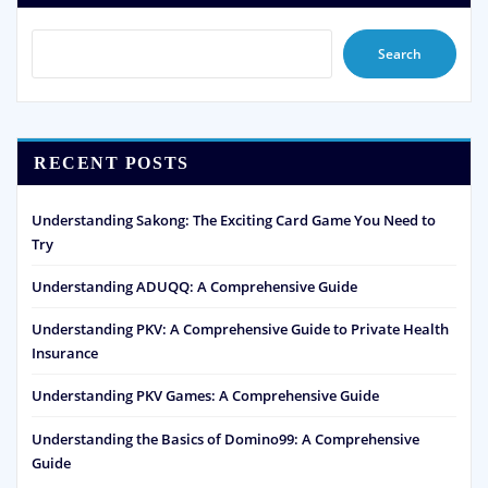
Search
RECENT POSTS
Understanding Sakong: The Exciting Card Game You Need to
Try
Understanding ADUQQ: A Comprehensive Guide
Understanding PKV: A Comprehensive Guide to Private Health
Insurance
Understanding PKV Games: A Comprehensive Guide
Understanding the Basics of Domino99: A Comprehensive
Guide