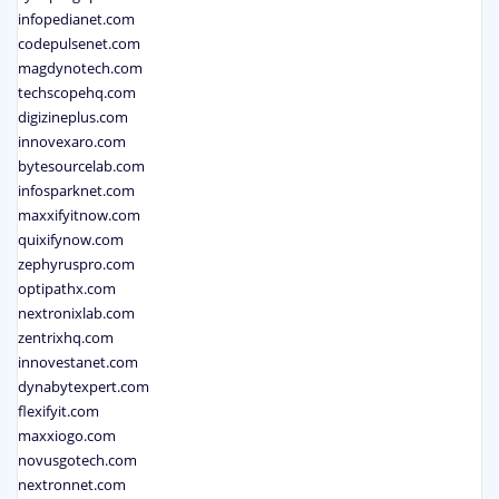
infopedianet.com
codepulsenet.com
magdynotech.com
techscopehq.com
digizineplus.com
innovexaro.com
bytesourcelab.com
infosparknet.com
maxxifyitnow.com
quixifynow.com
zephyruspro.com
optipathx.com
nextronixlab.com
zentrixhq.com
innovestanet.com
dynabytexpert.com
flexifyit.com
maxxiogo.com
novusgotech.com
nextronnet.com