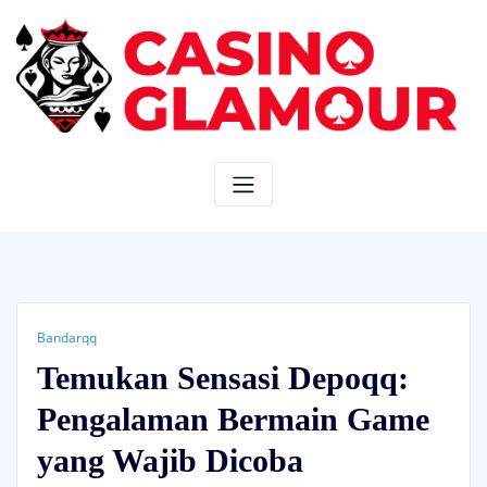
Skip
to
content
Bandarqq
Temukan Sensasi Depoqq:
Pengalaman Bermain Game
yang Wajib Dicoba