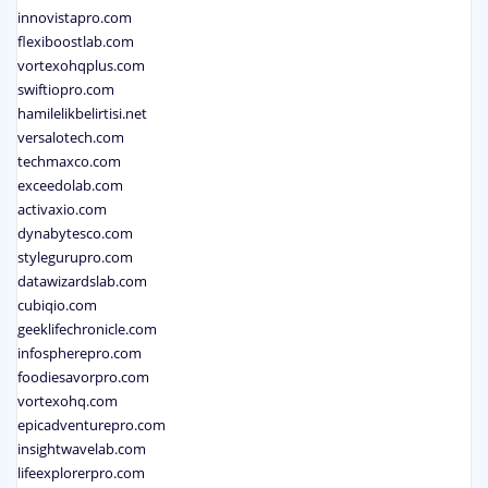
innovistapro.com
flexiboostlab.com
vortexohqplus.com
swiftiopro.com
hamilelikbelirtisi.net
versalotech.com
techmaxco.com
exceedolab.com
activaxio.com
dynabytesco.com
stylegurupro.com
datawizardslab.com
cubiqio.com
geeklifechronicle.com
infospherepro.com
foodiesavorpro.com
vortexohq.com
epicadventurepro.com
insightwavelab.com
lifeexplorerpro.com