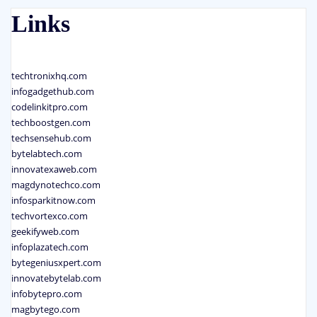
Links
techtronixhq.com
infogadgethub.com
codelinkitpro.com
techboostgen.com
techsensehub.com
bytelabtech.com
innovatexaweb.com
magdynotechco.com
infosparkitnow.com
techvortexco.com
geekifyweb.com
infoplazatech.com
bytegeniusxpert.com
innovatebytelab.com
infobytepro.com
magbytego.com