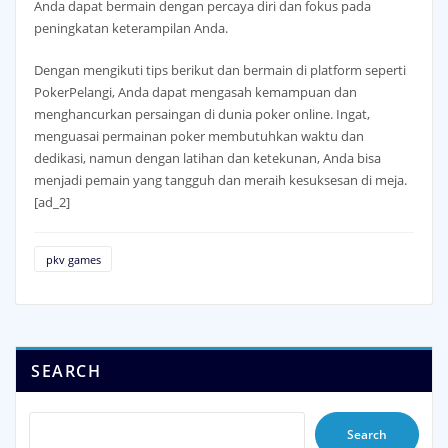
Anda dapat bermain dengan percaya diri dan fokus pada
peningkatan keterampilan Anda.
Dengan mengikuti tips berikut dan bermain di platform seperti
PokerPelangi, Anda dapat mengasah kemampuan dan
menghancurkan persaingan di dunia poker online. Ingat,
menguasai permainan poker membutuhkan waktu dan
dedikasi, namun dengan latihan dan ketekunan, Anda bisa
menjadi pemain yang tangguh dan meraih kesuksesan di meja.
[ad_2]
pkv games
SEARCH
Search