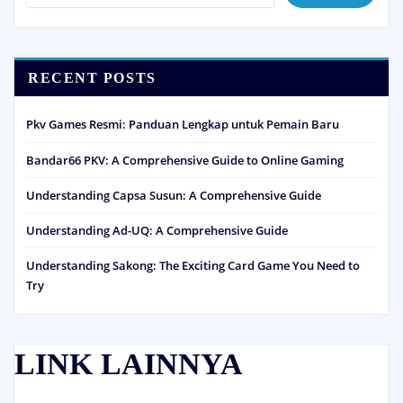
RECENT POSTS
Pkv Games Resmi: Panduan Lengkap untuk Pemain Baru
Bandar66 PKV: A Comprehensive Guide to Online Gaming
Understanding Capsa Susun: A Comprehensive Guide
Understanding Ad-UQ: A Comprehensive Guide
Understanding Sakong: The Exciting Card Game You Need to
Try
LINK LAINNYA