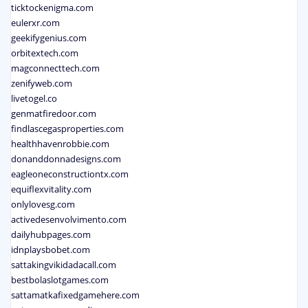
ticktockenigma.com
eulerxr.com
geekifygenius.com
orbitextech.com
magconnecttech.com
zenifyweb.com
livetogel.co
genmatfiredoor.com
findlascegasproperties.com
healthhavenrobbie.com
donanddonnadesigns.com
eagleoneconstructiontx.com
equiflexvitality.com
onlylovesg.com
activedesenvolvimento.com
dailyhubpages.com
idnplaysbobet.com
sattakingvikidadacall.com
bestbolaslotgames.com
sattamatkafixedgamehere.com