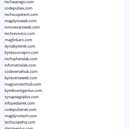
techwavego.com
codepulsex.com
techscopetech.com
magdynoweb.com
innovexaroweb.com
techreviveco.com
maglinkaro.com
dynabytenet.com
bytesourcepro.com
techspherelab.com
infomatrixlab.com
codeversehub.com
byteverseweb.com
magconnecthub.com
byteboostgenius.com
synapsegoplus.com
infopedianet.com
codepulsenet.com
magdynotech.com
techscopehq.com
digizineplus.com