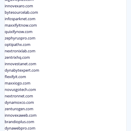
innovexaro.com
bytesourcelab.com
infosparknet.com
maxxifyitnow.com
quixifynow.com
zephyruspro.com
optipathx.com
nextronixlab.com
zentrixhq.com
innovestanet.com
dynabytexpert.com
flexifyit.com
maxxiogo.com
novusgotech.com
nextronnet.com
dynamoxco.com
zenturogen.com
innovexaweb.com
brandioplus.com
dynawebpro.com