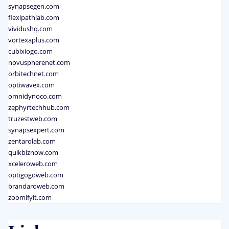
synapsegen.com
flexipathlab.com
vividushq.com
vortexaplus.com
cubixiogo.com
novuspherenet.com
orbitechnet.com
optiwavex.com
omnidynoco.com
zephyrtechhub.com
truzestweb.com
synapsexpert.com
zentarolab.com
quikbiznow.com
xceleroweb.com
optigogoweb.com
brandaroweb.com
zoomifyit.com