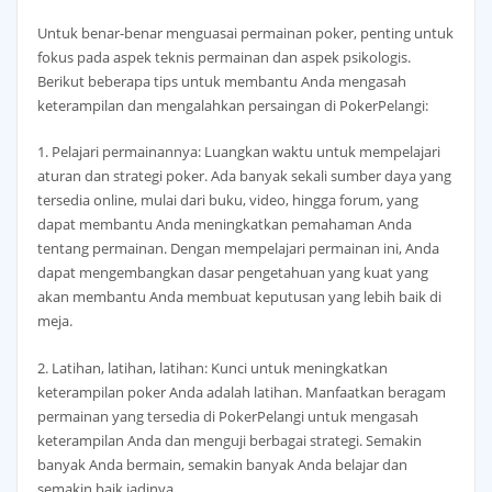
Untuk benar-benar menguasai permainan poker, penting untuk
fokus pada aspek teknis permainan dan aspek psikologis.
Berikut beberapa tips untuk membantu Anda mengasah
keterampilan dan mengalahkan persaingan di PokerPelangi:
1. Pelajari permainannya: Luangkan waktu untuk mempelajari
aturan dan strategi poker. Ada banyak sekali sumber daya yang
tersedia online, mulai dari buku, video, hingga forum, yang
dapat membantu Anda meningkatkan pemahaman Anda
tentang permainan. Dengan mempelajari permainan ini, Anda
dapat mengembangkan dasar pengetahuan yang kuat yang
akan membantu Anda membuat keputusan yang lebih baik di
meja.
2. Latihan, latihan, latihan: Kunci untuk meningkatkan
keterampilan poker Anda adalah latihan. Manfaatkan beragam
permainan yang tersedia di PokerPelangi untuk mengasah
keterampilan Anda dan menguji berbagai strategi. Semakin
banyak Anda bermain, semakin banyak Anda belajar dan
semakin baik jadinya.