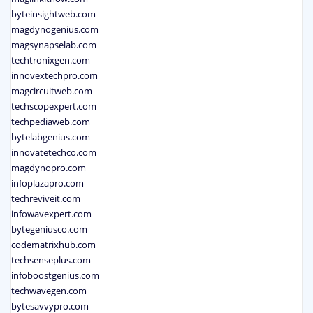
byteinsightweb.com
magdynogenius.com
magsynapselab.com
techtronixgen.com
innovextechpro.com
magcircuitweb.com
techscopexpert.com
techpediaweb.com
bytelabgenius.com
innovatetechco.com
magdynopro.com
infoplazapro.com
techreviveit.com
infowavexpert.com
bytegeniusco.com
codematrixhub.com
techsenseplus.com
infoboostgenius.com
techwavegen.com
bytesavvypro.com