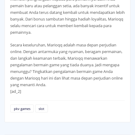
pemain baru atau pelanggan setia, ada banyak insentif untuk
membuat Anda terus datang kembali untuk mendapatkan lebih
banyak. Dari bonus sambutan hingga hadiah loyalitas, Marioqq
selalu mencari cara untuk memberi kembali kepada para
pemainnya.
Secara keseluruhan, Marioqq adalah masa depan perjudian
online. Dengan antarmuka yang nyaman, beragam permainan,
dan langkah keamanan terbaik, Marioqq menawarkan
pengalaman bermain game yang tiada duanya. Jadi mengapa
menunggu? Tingkatkan pengalaman bermain game Anda
dengan Marioqq hari ini dan lihat masa depan perjudian online
yang menanti Anda.
[ad_2]
pkv games
slot