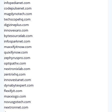
infopedianet.com
codepulsenet.com
magdynotech.com
techscopehq.com
digizineplus.com
innovexaro.com
bytesourcelab.com
infosparknet.com
maxxifyitnow.com
quixifynow.com
zephyruspro.com
optipathx.com
nextronixlab.com
zentrixhq.com
innovestanet.com
dynabytexpert.com
flexifyit.com
maxxiogo.com
novusgotech.com
nextronnet.com