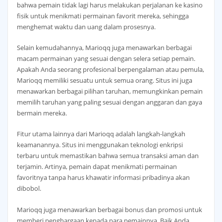
bahwa pemain tidak lagi harus melakukan perjalanan ke kasino
fisik untuk menikmati permainan favorit mereka, sehingga
menghemat waktu dan uang dalam prosesnya.
Selain kemudahannya, Marioqq juga menawarkan berbagai
macam permainan yang sesuai dengan selera setiap pemain.
Apakah Anda seorang profesional berpengalaman atau pemula,
Marioqq memiliki sesuatu untuk semua orang. Situs ini juga
menawarkan berbagai pilihan taruhan, memungkinkan pemain
memilih taruhan yang paling sesuai dengan anggaran dan gaya
bermain mereka.
Fitur utama lainnya dari Marioqq adalah langkah-langkah
keamanannya. Situs ini menggunakan teknologi enkripsi
terbaru untuk memastikan bahwa semua transaksi aman dan
terjamin. Artinya, pemain dapat menikmati permainan
favoritnya tanpa harus khawatir informasi pribadinya akan
dibobol.
Marioqq juga menawarkan berbagai bonus dan promosi untuk
memberi penghargaan kepada para pemainnya. Baik Anda