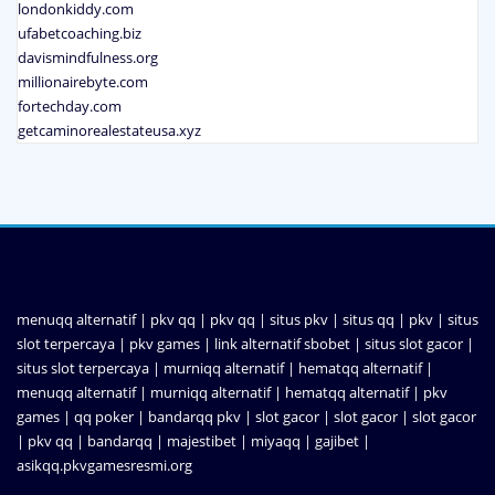
londonkiddy.com
ufabetcoaching.biz
davismindfulness.org
millionairebyte.com
fortechday.com
getcaminorealestateusa.xyz
menuqq alternatif
|
pkv qq
|
pkv qq
|
situs pkv
|
situs qq
|
pkv
|
situs
slot terpercaya
|
pkv games
|
link alternatif sbobet
|
situs slot gacor
|
situs slot terpercaya
|
murniqq alternatif
|
hematqq alternatif
|
menuqq alternatif
|
murniqq alternatif
|
hematqq alternatif
|
pkv
games
|
qq poker
|
bandarqq pkv
|
slot gacor
|
slot gacor
|
slot gacor
|
pkv qq
|
bandarqq
|
majestibet
|
miyaqq
|
gajibet
|
asikqq.pkvgamesresmi.org