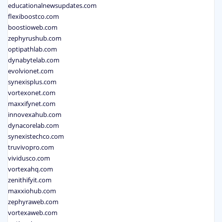
educationalnewsupdates.com
flexiboostco.com
boostioweb.com
zephyrushub.com
optipathlab.com
dynabytelab.com
evolvionet.com
synexisplus.com
vortexonet.com
maxxifynet.com
innovexahub.com
dynacorelab.com
synexistechco.com
truvivopro.com
vividusco.com
vortexahq.com
zenithifyit.com
maxxiohub.com
zephyraweb.com
vortexaweb.com