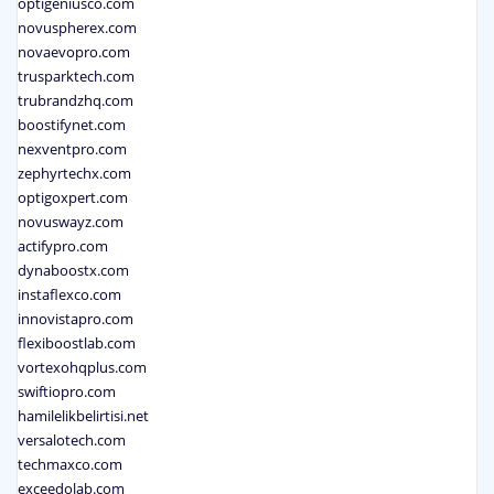
optigeniusco.com
novuspherex.com
novaevopro.com
trusparktech.com
trubrandzhq.com
boostifynet.com
nexventpro.com
zephyrtechx.com
optigoxpert.com
novuswayz.com
actifypro.com
dynaboostx.com
instaflexco.com
innovistapro.com
flexiboostlab.com
vortexohqplus.com
swiftiopro.com
hamilelikbelirtisi.net
versalotech.com
techmaxco.com
exceedolab.com