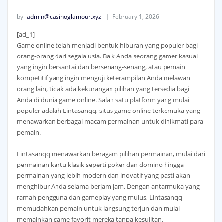
by
admin@casinoglamour.xyz
February 1, 2026
[ad_1]
Game online telah menjadi bentuk hiburan yang populer bagi
orang-orang dari segala usia. Baik Anda seorang gamer kasual
yang ingin bersantai dan bersenang-senang, atau pemain
kompetitif yang ingin menguji keterampilan Anda melawan
orang lain, tidak ada kekurangan pilihan yang tersedia bagi
Anda di dunia game online. Salah satu platform yang mulai
populer adalah Lintasanqq, situs game online terkemuka yang
menawarkan berbagai macam permainan untuk dinikmati para
pemain.
Lintasanqq menawarkan beragam pilihan permainan, mulai dari
permainan kartu klasik seperti poker dan domino hingga
permainan yang lebih modern dan inovatif yang pasti akan
menghibur Anda selama berjam-jam. Dengan antarmuka yang
ramah pengguna dan gameplay yang mulus, Lintasanqq
memudahkan pemain untuk langsung terjun dan mulai
memainkan game favorit mereka tanpa kesulitan.