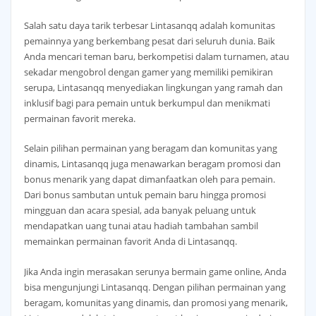
Salah satu daya tarik terbesar Lintasanqq adalah komunitas
pemainnya yang berkembang pesat dari seluruh dunia. Baik
Anda mencari teman baru, berkompetisi dalam turnamen, atau
sekadar mengobrol dengan gamer yang memiliki pemikiran
serupa, Lintasanqq menyediakan lingkungan yang ramah dan
inklusif bagi para pemain untuk berkumpul dan menikmati
permainan favorit mereka.
Selain pilihan permainan yang beragam dan komunitas yang
dinamis, Lintasanqq juga menawarkan beragam promosi dan
bonus menarik yang dapat dimanfaatkan oleh para pemain.
Dari bonus sambutan untuk pemain baru hingga promosi
mingguan dan acara spesial, ada banyak peluang untuk
mendapatkan uang tunai atau hadiah tambahan sambil
memainkan permainan favorit Anda di Lintasanqq.
Jika Anda ingin merasakan serunya bermain game online, Anda
bisa mengunjungi Lintasanqq. Dengan pilihan permainan yang
beragam, komunitas yang dinamis, dan promosi yang menarik,