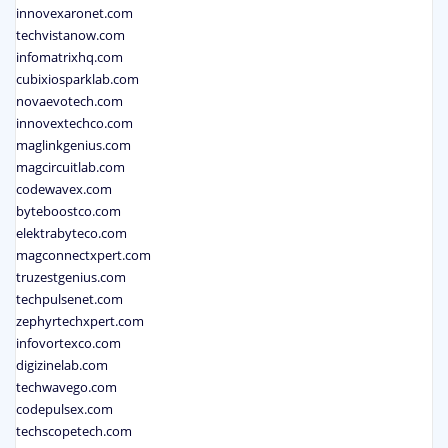
innovexaronet.com
techvistanow.com
infomatrixhq.com
cubixiosparklab.com
novaevotech.com
innovextechco.com
maglinkgenius.com
magcircuitlab.com
codewavex.com
byteboostco.com
elektrabyteco.com
magconnectxpert.com
truzestgenius.com
techpulsenet.com
zephyrtechxpert.com
infovortexco.com
digizinelab.com
techwavego.com
codepulsex.com
techscopetech.com