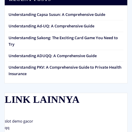
Understanding Capsa Susun: A Comprehensive Guide
Understanding Ad-UQ: A Comprehensive Guide
Understanding Sakong: The Exciting Card Game You Need to
Try
Understanding ADUQQ: A Comprehensive Guide
Understanding PKV: A Comprehensive Guide to Private Health
Insurance
LINK LAINNYA
slot demo gacor
qq