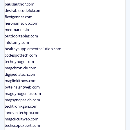
paulsauthor.com
desirablecodeful.com
flexigennet.com
heronameclub.com
medmarket.io
outdoortablez.com
infotomy.com
healthysupplementsolution.com
codespottech.com
techdynogo.com
magchronicle.com
digipediatech.com
maglinkitnow.com
byteinsightweb.com
magdynogenius.com
magsynapselab.com
techtronixgen.com
innovextechpro.com
magcircuitweb.com
techscopexpert.com