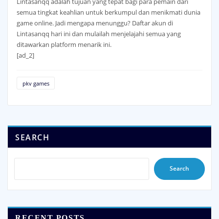
Lintasanqq adalah tujuan yang tepat bagi para pemain dari
semua tingkat keahlian untuk berkumpul dan menikmati dunia
game online. Jadi mengapa menunggu? Daftar akun di
Lintasanqq hari ini dan mulailah menjelajahi semua yang
ditawarkan platform menarik ini.
[ad_2]
pkv games
SEARCH
Search
RECENT POSTS