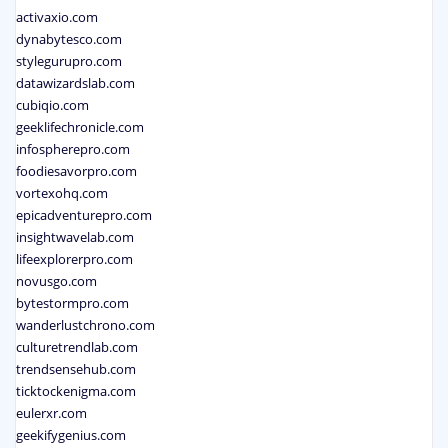
activaxio.com
dynabytesco.com
stylegurupro.com
datawizardslab.com
cubiqio.com
geeklifechronicle.com
infospherepro.com
foodiesavorpro.com
vortexohq.com
epicadventurepro.com
insightwavelab.com
lifeexplorerpro.com
novusgo.com
bytestormpro.com
wanderlustchrono.com
culturetrendlab.com
trendsensehub.com
ticktockenigma.com
eulerxr.com
geekifygenius.com