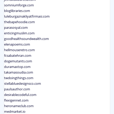
somniumforge.com
bloglibraries.com
luleburgaznakliyatfirmasi.com
thebapehoodie.com
parasosyal.com
enticingmuslim.com
goodhealthsoundwealth.com
elenapoems.com
hellmouseretro.com
fcsabatehran.com
dogemutants.com
duramaxtop.com
takamasoudia.com
twdoingthings.com
stellabluedesignsco.com
paulsauthor.com
desirablecodeful.com
flexigennet.com
heronameclub.com
medmarket.io