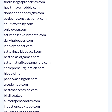
findlascegasproperties.com
healthhavenrobbie.com
donanddonnadesigns.com
eagleoneconstructiontx.com
equiflexvitality.com
onlylovesg.com
activedesenvolvimento.com
dailyhubpages.com
idnplaysbobet.com
sattakingvikidadacall.com
bestbolaslotgames.com
sattamatkafixedgamehere.com
entrepreneurguardian.com
hibaby.info
paperwashington.com
weedemup.com
bestchancecasino.com
bilalliaqat.com
autodispensadores.com
inductioncooktopp.com
newsmedicaltoday.com