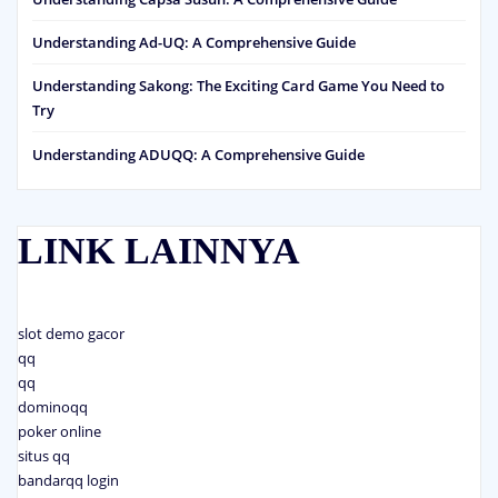
Understanding Ad-UQ: A Comprehensive Guide
Understanding Sakong: The Exciting Card Game You Need to
Try
Understanding ADUQQ: A Comprehensive Guide
LINK LAINNYA
slot demo gacor
qq
qq
dominoqq
poker online
situs qq
bandarqq login