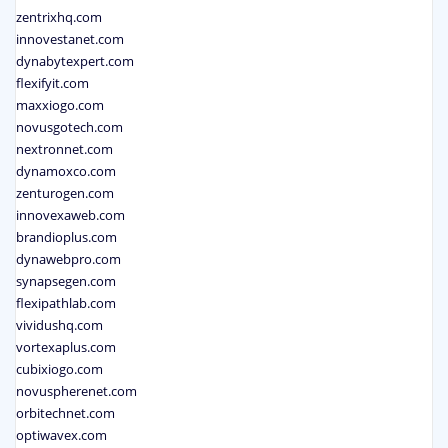
zentrixhq.com
innovestanet.com
dynabytexpert.com
flexifyit.com
maxxiogo.com
novusgotech.com
nextronnet.com
dynamoxco.com
zenturogen.com
innovexaweb.com
brandioplus.com
dynawebpro.com
synapsegen.com
flexipathlab.com
vividushq.com
vortexaplus.com
cubixiogo.com
novuspherenet.com
orbitechnet.com
optiwavex.com