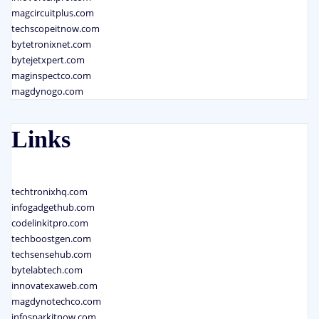
magcircuitplus.com
techscopeitnow.com
bytetronixnet.com
bytejetxpert.com
maginspectco.com
magdynogo.com
Links
techtronixhq.com
infogadgethub.com
codelinkitpro.com
techboostgen.com
techsensehub.com
bytelabtech.com
innovatexaweb.com
magdynotechco.com
infosparkitnow.com