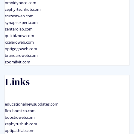
omnidynoco.com
zephyrtechhub.com
truzestweb.com
synapsexpert.com
zentarolab.com
quikbiznow.com
xceleroweb.com
optigogoweb.com
brandaroweb.com
zoomifyit.com
Links
educationalnewsupdates.com
flexiboostco.com
boostioweb.com
zephyrushub.com
optipathlab.com