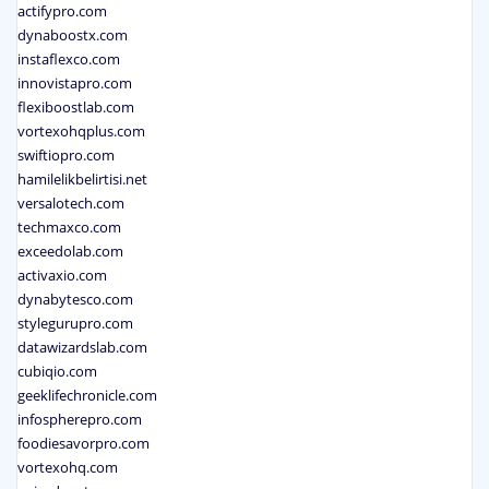
actifypro.com
dynaboostx.com
instaflexco.com
innovistapro.com
flexiboostlab.com
vortexohqplus.com
swiftiopro.com
hamilelikbelirtisi.net
versalotech.com
techmaxco.com
exceedolab.com
activaxio.com
dynabytesco.com
stylegurupro.com
datawizardslab.com
cubiqio.com
geeklifechronicle.com
infospherepro.com
foodiesavorpro.com
vortexohq.com