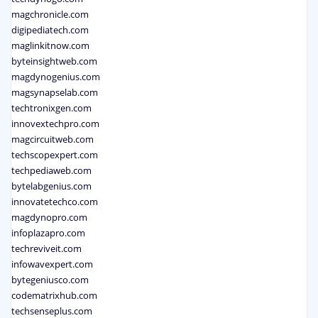
magchronicle.com
digipediatech.com
maglinkitnow.com
byteinsightweb.com
magdynogenius.com
magsynapselab.com
techtronixgen.com
innovextechpro.com
magcircuitweb.com
techscopexpert.com
techpediaweb.com
bytelabgenius.com
innovatetechco.com
magdynopro.com
infoplazapro.com
techreviveit.com
infowavexpert.com
bytegeniusco.com
codematrixhub.com
techsenseplus.com