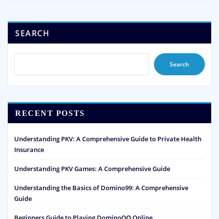
SEARCH
Search
RECENT POSTS
Understanding PKV: A Comprehensive Guide to Private Health
Insurance
Understanding PKV Games: A Comprehensive Guide
Understanding the Basics of Domino99: A Comprehensive
Guide
Beginners Guide to Playing DominoQQ Online