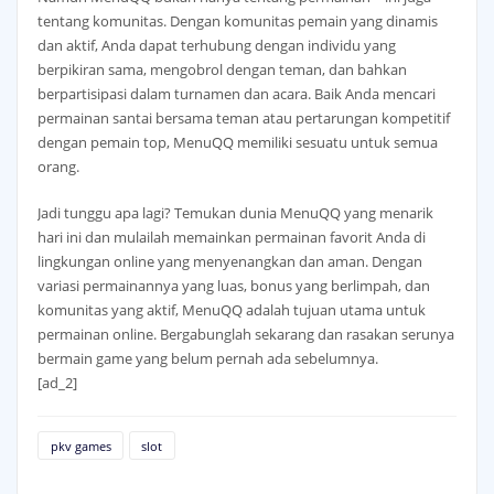
tentang komunitas. Dengan komunitas pemain yang dinamis
dan aktif, Anda dapat terhubung dengan individu yang
berpikiran sama, mengobrol dengan teman, dan bahkan
berpartisipasi dalam turnamen dan acara. Baik Anda mencari
permainan santai bersama teman atau pertarungan kompetitif
dengan pemain top, MenuQQ memiliki sesuatu untuk semua
orang.
Jadi tunggu apa lagi? Temukan dunia MenuQQ yang menarik
hari ini dan mulailah memainkan permainan favorit Anda di
lingkungan online yang menyenangkan dan aman. Dengan
variasi permainannya yang luas, bonus yang berlimpah, dan
komunitas yang aktif, MenuQQ adalah tujuan utama untuk
permainan online. Bergabunglah sekarang dan rasakan serunya
bermain game yang belum pernah ada sebelumnya.
[ad_2]
pkv games
slot