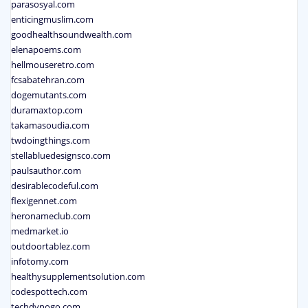
parasosyal.com
enticingmuslim.com
goodhealthsoundwealth.com
elenapoems.com
hellmouseretro.com
fcsabatehran.com
dogemutants.com
duramaxtop.com
takamasoudia.com
twdoingthings.com
stellabluedesignsco.com
paulsauthor.com
desirablecodeful.com
flexigennet.com
heronameclub.com
medmarket.io
outdoortablez.com
infotomy.com
healthysupplementsolution.com
codespottech.com
techdynogo.com