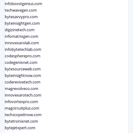
infoboostgenius.com
techwavegen.com
bytesavvypro.com
byteinsightgen.com
digizinetech.com
infomatrixgen.com
innovexarolab.com
infobytetechlab.com
codespherepro.com
codegenixnet.com
bytesourceweb.com
byteinsightnow.com
coderevivetech.com
magrevolveco.com
innovexarotech.com
infovortexpro.com
magcircuitplus.com
techscopeitnow.com
bytetronixnet.com
bytejetxpert.com