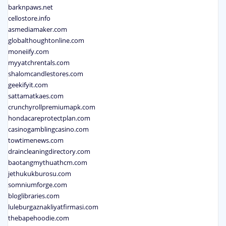
barknpaws.net
cellostore.info
asmediamaker.com
globalthoughtonline.com
moneiify.com
myyatchrentals.com
shalomcandlestores.com
geekifyit.com
sattamatkaes.com
crunchyrollpremiumapk.com
hondacareprotectplan.com
casinogamblingcasino.com
towtimenews.com
draincleaningdirectory.com
baotangmythuathcm.com
jethukukburosu.com
somniumforge.com
bloglibraries.com
luleburgaznakliyatfirmasi.com
thebapehoodie.com