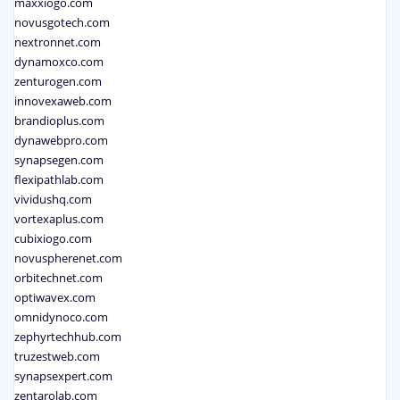
maxxiogo.com
novusgotech.com
nextronnet.com
dynamoxco.com
zenturogen.com
innovexaweb.com
brandioplus.com
dynawebpro.com
synapsegen.com
flexipathlab.com
vividushq.com
vortexaplus.com
cubixiogo.com
novuspherenet.com
orbitechnet.com
optiwavex.com
omnidynoco.com
zephyrtechhub.com
truzestweb.com
synapsexpert.com
zentarolab.com