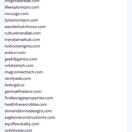
insightwavelab.com
lifeexplorerpro.com
novusgo.com
bytestormpro.com
wanderlustchrono.com
culturetrendlab.com
trendsensehub.com
ticktockenigma.com
eulerxr.com
geekifygenius.com
orbitextech.com
magconnecttech.com
zenifyweb.com
livetogel.co
genmatfiredoor.com
findlascegasproperties.com
healthhavenrobbie.com
donanddonnadesigns.com
eagleoneconstructiontx.com
equiflexvitality.com
onlylovesg.com