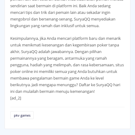
sendirian saat bermain di platform ini. Baik Anda sedang
mencari tips dan trik dari pemain lain atau sekadar ingin
mengobrol dan bersenang-senang, SuryaQQ menyediakan
lingkungan yang ramah dan inklusif untuk semua.
Kesimpulannya, jika Anda mencari platform baru dan menarik
untuk menikmati kesenangan dan kegembiraan poker tanpa
akhir, SuryaQQ adalah jawabannya. Dengan pilihan
permainannya yang beragam, antarmuka yang ramah
pengguna, hadiah yang melimpah, dan rasa kebersamaan, situs
poker online ini memiliki semua yang Anda butuhkan untuk
membawa pengalaman bermain game Anda ke level
berikutnya. Jadi mengapa menunggu? Daftar ke SuryaQQ hari
ini dan mulailah bermain menuju kemenangan!
[ad_2]
pkv games