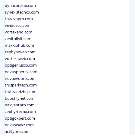
dynacorelab.com
synexistechco.com
truvivopro.com
vividusco.com
vortexahq.com
zenithifyit.com
maxxiohub.com
zephyraweb.com
vortexaweb.com
optigeniusco.com
novuspherex.com
novaevopro.com
trusparktech.com
trubrandzhq.com
boostifynet.com
nexventpro.com
zephyrtechx.com
optigoxpert.com
novuswayz.com
actifypro.com