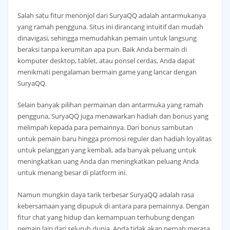
Salah satu fitur menonjol dari SuryaQQ adalah antarmukanya
yang ramah pengguna. Situs ini dirancang intuitif dan mudah
dinavigasi, sehingga memudahkan pemain untuk langsung
beraksi tanpa kerumitan apa pun. Baik Anda bermain di
komputer desktop, tablet, atau ponsel cerdas, Anda dapat
menikmati pengalaman bermain game yang lancar dengan
SuryaQQ.
Selain banyak pilihan permainan dan antarmuka yang ramah
pengguna, SuryaQQ juga menawarkan hadiah dan bonus yang
melimpah kepada para pemainnya. Dari bonus sambutan
untuk pemain baru hingga promosi reguler dan hadiah loyalitas
untuk pelanggan yang kembali, ada banyak peluang untuk
meningkatkan uang Anda dan meningkatkan peluang Anda
untuk menang besar di platform ini.
Namun mungkin daya tarik terbesar SuryaQQ adalah rasa
kebersamaan yang dipupuk di antara para pemainnya. Dengan
fitur chat yang hidup dan kemampuan terhubung dengan
pemain lain dari seluruh dunia, Anda tidak akan pernah merasa