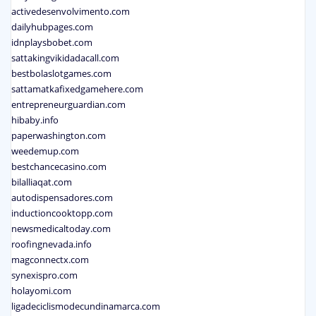
activedesenvolvimento.com
dailyhubpages.com
idnplaysbobet.com
sattakingvikidadacall.com
bestbolaslotgames.com
sattamatkafixedgamehere.com
entrepreneurguardian.com
hibaby.info
paperwashington.com
weedemup.com
bestchancecasino.com
bilalliaqat.com
autodispensadores.com
inductioncooktopp.com
newsmedicaltoday.com
roofingnevada.info
magconnectx.com
synexispro.com
holayomi.com
ligadeciclismodecundinamarca.com