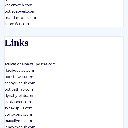
xceleroweb.com
optigogoweb.com
brandaroweb.com
zoomifyit.com
Links
educationalnewsupdates.com
flexiboostco.com
boostioweb.com
zephyrushub.com
optipathlab.com
dynabytelab.com
evolvionet.com
synexisplus.com
vortexonet.com
maxxifynet.com
innovexahub.com