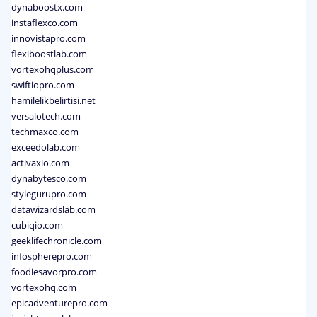
dynaboostx.com
instaflexco.com
innovistapro.com
flexiboostlab.com
vortexohqplus.com
swiftiopro.com
hamilelikbelirtisi.net
versalotech.com
techmaxco.com
exceedolab.com
activaxio.com
dynabytesco.com
stylegurupro.com
datawizardslab.com
cubiqio.com
geeklifechronicle.com
infospherepro.com
foodiesavorpro.com
vortexohq.com
epicadventurepro.com