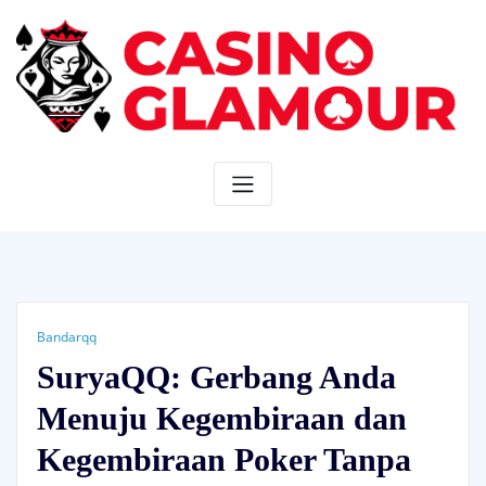
Skip
to
content
Bandarqq
SuryaQQ: Gerbang Anda
Menuju Kegembiraan dan
Kegembiraan Poker Tanpa