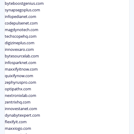
byteboostgenius.com
synapsegoplus.com
infopedianet.com
codepulsenet.com
magdynotech.com
techscopehq.com
digizineplus.com
innovexaro.com
bytesourcelab.com
infosparknet.com
maxxifyitnow.com
quixifynow.com
zephyruspro.com
optipathx.com
nextronixlab.com
zentrixhq.com
innovestanet.com
dynabytexpert.com
flexifyit.com
maxxiogo.com