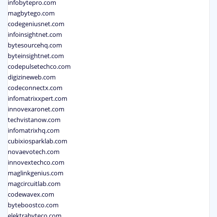
infobytepro.com
magbytego.com
codegeniusnet.com
infoinsightnet.com
bytesourcehq.com
byteinsightnet.com
codepulsetechco.com
digizineweb.com
codeconnectx.com
infomatrixxpert.com
innovexaronet.com
techvistanow.com
infomatrixhq.com
cubixiosparklab.com
novaevotech.com
innovextechco.com
maglinkgenius.com
magcircuitlab.com
codewavex.com
byteboostco.com
elektrabyteco.com