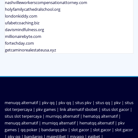
nashvilleworkerscompensationattorney.com
holyfamilycathedralschool.org
londonkiddy.com
ufabetcoaching.biz
davismindfulness.org
millionairebyte.com
fortechday.com
getcaminorealestateusa.xyz
menuqq alternatif
|
pkv qq
|
pkv qq
|
situs pkv
|
situs qq
|
pkv
|
situs
slot terpercaya
|
pkv games
|
link alternatif sbobet
|
situs slot gacor
|
situs slot terpercaya
|
murniqq alternatif
|
hematqq alternatif
|
menuqq alternatif
|
murniqq alternatif
|
hematqq alternatif
|
pkv
games
|
qq poker
|
bandarqq pkv
|
slot gacor
|
slot gacor
|
slot gacor
|
pkv qq
|
bandarqq
|
majestibet
|
miyaqq
|
gajibet
|