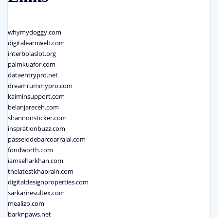
whymydoggy.com
digitalearnweb.com
interbolaslot.org
palmkuafor.com
dataentrypro.net
dreamrummypro.com
kaiminsupport.com
belanjareceh.com
shannonsticker.com
insprationbuzz.com
passeiodebarcoarraial.com
fondworth.com
iamseharkhan.com
thelatestkhabrain.com
digitaldesignproperties.com
sarkariresultex.com
mealizo.com
barknpaws.net