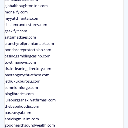
globalthoughtonline.com
moneiify.com
myyatchrentals.com
shalomcandlestores.com
geekifyit.com
sattamatkaes.com
crunchyrollpremiumapk.com
hondacareprotectplan.com
casinogamblingcasino.com
towtimenews.com
draincleaningdirectory.com
baotangmythuathcm.com
jethukukburosu.com
somniumforge.com
bloglibraries.com
luleburgaznakliyatfirmasi.com
thebapehoodie.com
parasosyal.com
enticingmuslim.com
goodhealthsoundwealth.com