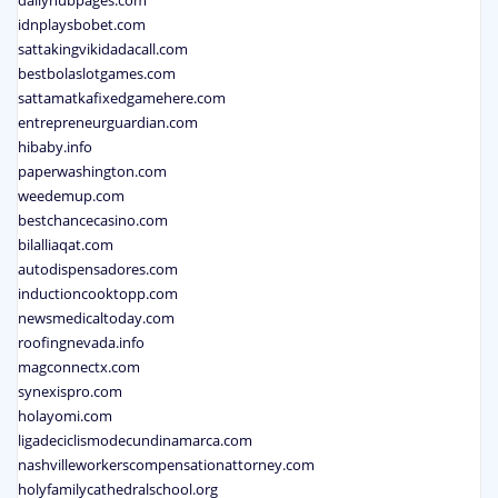
idnplaysbobet.com
sattakingvikidadacall.com
bestbolaslotgames.com
sattamatkafixedgamehere.com
entrepreneurguardian.com
hibaby.info
paperwashington.com
weedemup.com
bestchancecasino.com
bilalliaqat.com
autodispensadores.com
inductioncooktopp.com
newsmedicaltoday.com
roofingnevada.info
magconnectx.com
synexispro.com
holayomi.com
ligadeciclismodecundinamarca.com
nashvilleworkerscompensationattorney.com
holyfamilycathedralschool.org