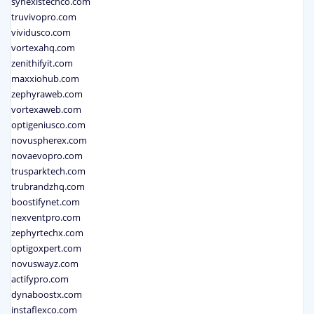
synexistechco.com
truvivopro.com
vividusco.com
vortexahq.com
zenithifyit.com
maxxiohub.com
zephyraweb.com
vortexaweb.com
optigeniusco.com
novuspherex.com
novaevopro.com
trusparktech.com
trubrandzhq.com
boostifynet.com
nexventpro.com
zephyrtechx.com
optigoxpert.com
novuswayz.com
actifypro.com
dynaboostx.com
instaflexco.com