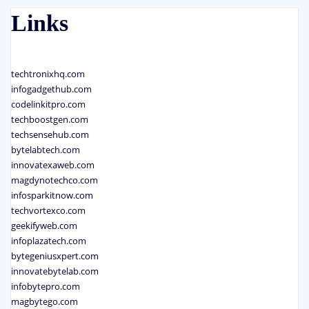
Links
techtronixhq.com
infogadgethub.com
codelinkitpro.com
techboostgen.com
techsensehub.com
bytelabtech.com
innovatexaweb.com
magdynotechco.com
infosparkitnow.com
techvortexco.com
geekifyweb.com
infoplazatech.com
bytegeniusxpert.com
innovatebytelab.com
infobytepro.com
magbytego.com