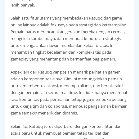
lebih banyak.
Salah satu fitur utama yang membedakan Ratuqq dari game
online lainnya adalah fokusnya pada strategi dan keterampilan.
Pemain harus merencanakan gerakan mereka dengan cermat,
mengelola sumber daya, dan membuat keputusan strategis
untuk mengalahkan lawan mereka dan keluar di atas. Ini
menambah tingkat kedalaman dan kompleksitas pada
gameplay yang menantang dan bermanfaat bagi pemain.
Aspek lain dari Ratuqq yang telah menarik perhatian gamer
adalah komponen sosialnya. Gim ini memungkinkan pemain
untuk membentuk aliansi, menempa aliansi, dan berinteraksi
dengan pemain lain secara real-time. Ini tidak hanya menambah
rasa komunitas pada permainan tetapi juga membuka peluang
untuk kerja tim dan kolaborasi, membuat pengalaman bermain
game semakin menarik dan dinamis.
Selain itu, Ratuqq terus diperbarui dengan konten, fitur, dan
acara baru untuk membuat pemain tetap terlibat dan