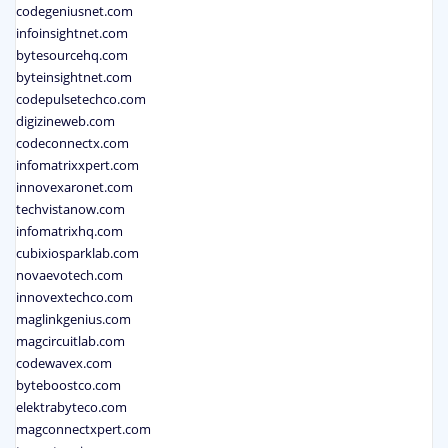
codegeniusnet.com
infoinsightnet.com
bytesourcehq.com
byteinsightnet.com
codepulsetechco.com
digizineweb.com
codeconnectx.com
infomatrixxpert.com
innovexaronet.com
techvistanow.com
infomatrixhq.com
cubixiosparklab.com
novaevotech.com
innovextechco.com
maglinkgenius.com
magcircuitlab.com
codewavex.com
byteboostco.com
elektrabyteco.com
magconnectxpert.com