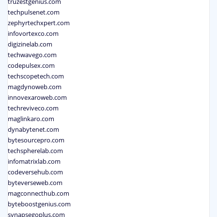
truzestgenius.com
techpulsenet.com
zephyrtechxpert.com
infovortexco.com
digizinelab.com
techwavego.com
codepulsex.com
techscopetech.com
magdynoweb.com
innovexaroweb.com
techreviveco.com
maglinkaro.com
dynabytenet.com
bytesourcepro.com
techspherelab.com
infomatrixlab.com
codeversehub.com
byteverseweb.com
magconnecthub.com
byteboostgenius.com
synapsegoplus.com