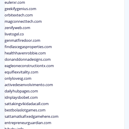
eulerxr.com
geekifygenius.com
orbitextech.com
magconnecttech.com
zenifyweb.com
livetogel.co
genmatfiredoor.com
findlascegasproperties.com
healthhavenrobbie.com
donanddonnadesigns.com
eagleoneconstructiontx.com
equiflexvitality.com
onlylovesg.com
activedesenvolvimento.com
dailyhubpages.com
idnplaysbobet.com
sattakingvikidadacall.com
bestbolaslotgames.com
sattamatkafixedgamehere.com
entrepreneurguardian.com
hibaby.info