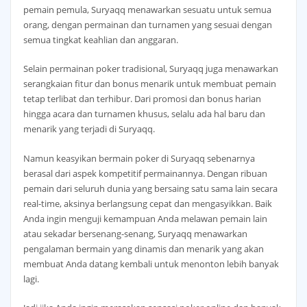
pemain pemula, Suryaqq menawarkan sesuatu untuk semua
orang, dengan permainan dan turnamen yang sesuai dengan
semua tingkat keahlian dan anggaran.
Selain permainan poker tradisional, Suryaqq juga menawarkan
serangkaian fitur dan bonus menarik untuk membuat pemain
tetap terlibat dan terhibur. Dari promosi dan bonus harian
hingga acara dan turnamen khusus, selalu ada hal baru dan
menarik yang terjadi di Suryaqq.
Namun keasyikan bermain poker di Suryaqq sebenarnya
berasal dari aspek kompetitif permainannya. Dengan ribuan
pemain dari seluruh dunia yang bersaing satu sama lain secara
real-time, aksinya berlangsung cepat dan mengasyikkan. Baik
Anda ingin menguji kemampuan Anda melawan pemain lain
atau sekadar bersenang-senang, Suryaqq menawarkan
pengalaman bermain yang dinamis dan menarik yang akan
membuat Anda datang kembali untuk menonton lebih banyak
lagi.