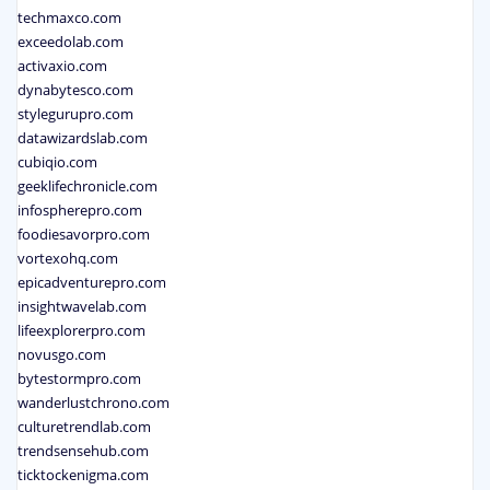
techmaxco.com
exceedolab.com
activaxio.com
dynabytesco.com
stylegurupro.com
datawizardslab.com
cubiqio.com
geeklifechronicle.com
infospherepro.com
foodiesavorpro.com
vortexohq.com
epicadventurepro.com
insightwavelab.com
lifeexplorerpro.com
novusgo.com
bytestormpro.com
wanderlustchrono.com
culturetrendlab.com
trendsensehub.com
ticktockenigma.com