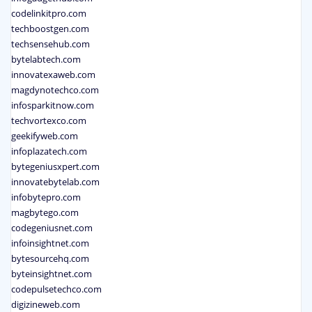
codelinkitpro.com
techboostgen.com
techsensehub.com
bytelabtech.com
innovatexaweb.com
magdynotechco.com
infosparkitnow.com
techvortexco.com
geekifyweb.com
infoplazatech.com
bytegeniusxpert.com
innovatebytelab.com
infobytepro.com
magbytego.com
codegeniusnet.com
infoinsightnet.com
bytesourcehq.com
byteinsightnet.com
codepulsetechco.com
digizineweb.com