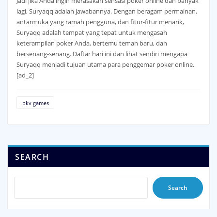
Jadi jika Anda ingin merasakan sensasi poker online dan banyak
lagi, Suryaqq adalah jawabannya. Dengan beragam permainan,
antarmuka yang ramah pengguna, dan fitur-fitur menarik,
Suryaqq adalah tempat yang tepat untuk mengasah
keterampilan poker Anda, bertemu teman baru, dan
bersenang-senang. Daftar hari ini dan lihat sendiri mengapa
Suryaqq menjadi tujuan utama para penggemar poker online.
[ad_2]
pkv games
SEARCH
Search