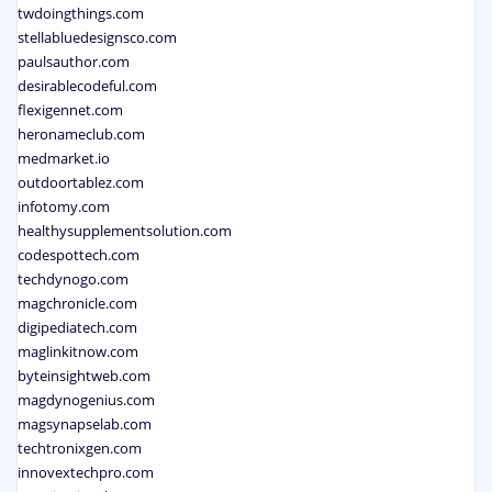
twdoingthings.com
stellabluedesignsco.com
paulsauthor.com
desirablecodeful.com
flexigennet.com
heronameclub.com
medmarket.io
outdoortablez.com
infotomy.com
healthysupplementsolution.com
codespottech.com
techdynogo.com
magchronicle.com
digipediatech.com
maglinkitnow.com
byteinsightweb.com
magdynogenius.com
magsynapselab.com
techtronixgen.com
innovextechpro.com