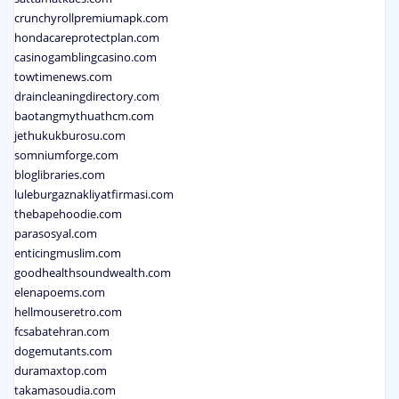
crunchyrollpremiumapk.com
hondacareprotectplan.com
casinogamblingcasino.com
towtimenews.com
draincleaningdirectory.com
baotangmythuathcm.com
jethukukburosu.com
somniumforge.com
bloglibraries.com
luleburgaznakliyatfirmasi.com
thebapehoodie.com
parasosyal.com
enticingmuslim.com
goodhealthsoundwealth.com
elenapoems.com
hellmouseretro.com
fcsabatehran.com
dogemutants.com
duramaxtop.com
takamasoudia.com