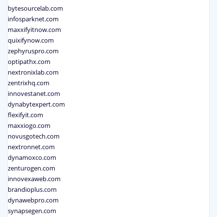
bytesourcelab.com
infosparknet.com
maxxifyitnow.com
quixifynow.com
zephyruspro.com
optipathx.com
nextronixlab.com
zentrixhq.com
innovestanet.com
dynabytexpert.com
flexifyit.com
maxxiogo.com
novusgotech.com
nextronnet.com
dynamoxco.com
zenturogen.com
innovexaweb.com
brandioplus.com
dynawebpro.com
synapsegen.com