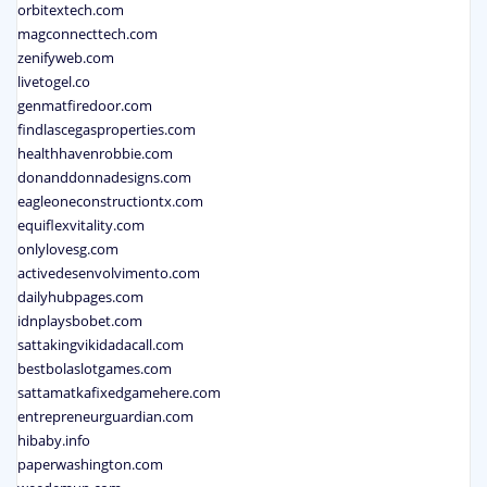
orbitextech.com
magconnecttech.com
zenifyweb.com
livetogel.co
genmatfiredoor.com
findlascegasproperties.com
healthhavenrobbie.com
donanddonnadesigns.com
eagleoneconstructiontx.com
equiflexvitality.com
onlylovesg.com
activedesenvolvimento.com
dailyhubpages.com
idnplaysbobet.com
sattakingvikidadacall.com
bestbolaslotgames.com
sattamatkafixedgamehere.com
entrepreneurguardian.com
hibaby.info
paperwashington.com