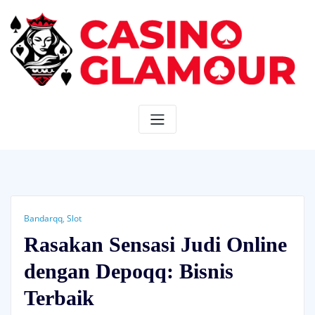
Skip
to
content
Bandarqq
,
Slot
Rasakan Sensasi Judi Online
dengan Depoqq: Bisnis
Terbaik