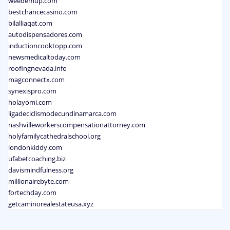
weedemup.com
bestchancecasino.com
bilalliaqat.com
autodispensadores.com
inductioncooktopp.com
newsmedicaltoday.com
roofingnevada.info
magconnectx.com
synexispro.com
holayomi.com
ligadeciclismodecundinamarca.com
nashvilleworkerscompensationattorney.com
holyfamilycathedralschool.org
londonkiddy.com
ufabetcoaching.biz
davismindfulness.org
millionairebyte.com
fortechday.com
getcaminorealestateusa.xyz