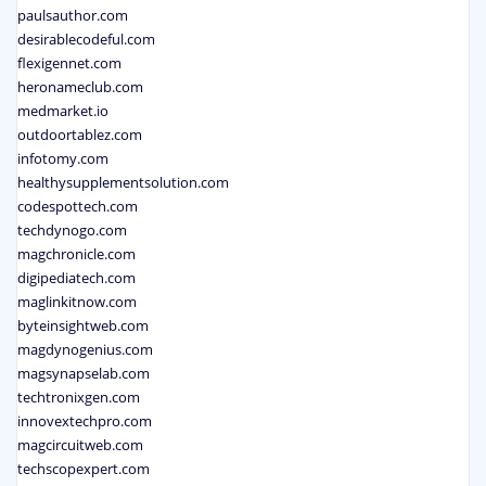
paulsauthor.com
desirablecodeful.com
flexigennet.com
heronameclub.com
medmarket.io
outdoortablez.com
infotomy.com
healthysupplementsolution.com
codespottech.com
techdynogo.com
magchronicle.com
digipediatech.com
maglinkitnow.com
byteinsightweb.com
magdynogenius.com
magsynapselab.com
techtronixgen.com
innovextechpro.com
magcircuitweb.com
techscopexpert.com