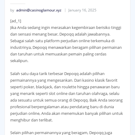
by
admin@casinoglamour.xyz
January 16, 2025
[ad_1]
Jika Anda sedang ingin merasakan kegembiraan berisiko tinggi
dan sensasi menang besar, Depoqq adalah jawabannya.
Sebagai salah satu platform perjudian online terkemuka di
industrinya, Depoqq menawarkan beragam pilihan permainan
dan taruhan untuk memuaskan pemain paling cerdas
sekalipun.
Salah satu daya tarik terbesar Depoqq adalah pilihan
permainannya yang mengesankan. Dari kasino klasik favorit
seperti poker, blackjack, dan roulette hingga penawaran baru
yang menarik seperti slot online dan taruhan olahraga, selalu
ada sesuatu untuk semua orang di Depoqq. Baik Anda seorang
profesional berpengalaman atau pendatang baru di dunia
perjudian online, Anda akan menemukan banyak pilihan untuk
menghibur dan terlibat.
Selain pilihan permainannya yang beragam, Depoqq juga