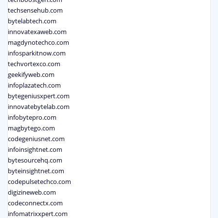
techsensehub.com
bytelabtech.com
innovatexaweb.com
magdynotechco.com
infosparkitnow.com
techvortexco.com
geekifyweb.com
infoplazatech.com
bytegeniusxpert.com
innovatebytelab.com
infobytepro.com
magbytego.com
codegeniusnet.com
infoinsightnet.com
bytesourcehq.com
byteinsightnet.com
codepulsetechco.com
digizineweb.com
codeconnectx.com
infomatrixxpert.com