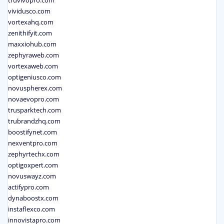
vividusco.com
vortexahq.com
zenithifyit.com
maxxiohub.com
zephyraweb.com
vortexaweb.com
optigeniusco.com
novuspherex.com
novaevopro.com
trusparktech.com
trubrandzhq.com
boostifynet.com
nexventpro.com
zephyrtechx.com
optigoxpert.com
novuswayz.com
actifypro.com
dynaboostx.com
instaflexco.com
innovistapro.com