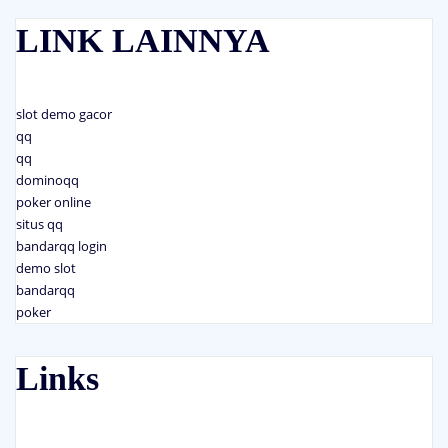
LINK LAINNYA
slot demo gacor
qq
qq
dominoqq
poker online
situs qq
bandarqq login
demo slot
bandarqq
poker
Links