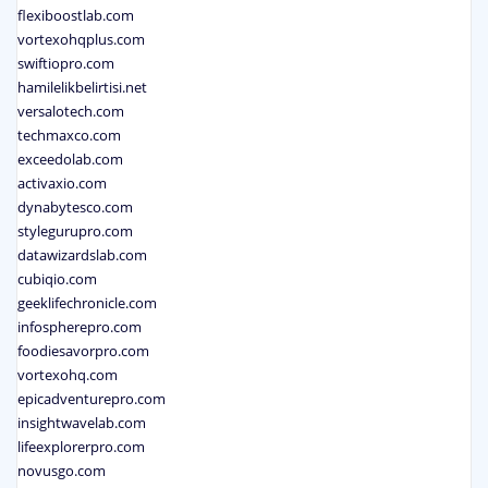
flexiboostlab.com
vortexohqplus.com
swiftiopro.com
hamilelikbelirtisi.net
versalotech.com
techmaxco.com
exceedolab.com
activaxio.com
dynabytesco.com
stylegurupro.com
datawizardslab.com
cubiqio.com
geeklifechronicle.com
infospherepro.com
foodiesavorpro.com
vortexohq.com
epicadventurepro.com
insightwavelab.com
lifeexplorerpro.com
novusgo.com