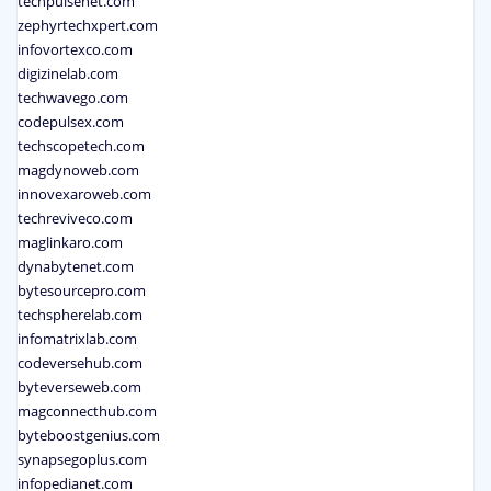
techpulsenet.com
zephyrtechxpert.com
infovortexco.com
digizinelab.com
techwavego.com
codepulsex.com
techscopetech.com
magdynoweb.com
innovexaroweb.com
techreviveco.com
maglinkaro.com
dynabytenet.com
bytesourcepro.com
techspherelab.com
infomatrixlab.com
codeversehub.com
byteverseweb.com
magconnecthub.com
byteboostgenius.com
synapsegoplus.com
infopedianet.com