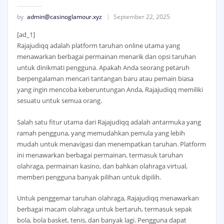
by
admin@casinoglamour.xyz
September 22, 2025
[ad_1]
Rajajudiqq adalah platform taruhan online utama yang
menawarkan berbagai permainan menarik dan opsi taruhan
untuk dinikmati pengguna. Apakah Anda seorang petaruh
berpengalaman mencari tantangan baru atau pemain biasa
yang ingin mencoba keberuntungan Anda, Rajajudiqq memiliki
sesuatu untuk semua orang.
Salah satu fitur utama dari Rajajudiqq adalah antarmuka yang
ramah pengguna, yang memudahkan pemula yang lebih
mudah untuk menavigasi dan menempatkan taruhan. Platform
ini menawarkan berbagai permainan, termasuk taruhan
olahraga, permainan kasino, dan bahkan olahraga virtual,
memberi pengguna banyak pilihan untuk dipilih.
Untuk penggemar taruhan olahraga, Rajajudiqq menawarkan
berbagai macam olahraga untuk bertaruh, termasuk sepak
bola, bola basket, tenis, dan banyak lagi. Pengguna dapat