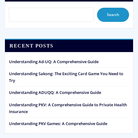
Search
RECENT POSTS
Understanding Ad-UQ: A Comprehensive Guide
Understanding Sakong: The Exciting Card Game You Need to
Try
Understanding ADUQQ: A Comprehensive Guide
Understanding PKV: A Comprehensive Guide to Private Health
Insurance
Understanding PKV Games: A Comprehensive Guide