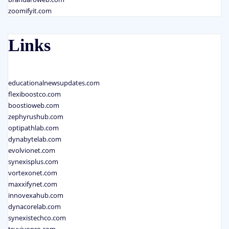
zoomifyit.com
Links
educationalnewsupdates.com
flexiboostco.com
boostioweb.com
zephyrushub.com
optipathlab.com
dynabytelab.com
evolvionet.com
synexisplus.com
vortexonet.com
maxxifynet.com
innovexahub.com
dynacorelab.com
synexistechco.com
truvivopro.com