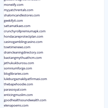
moneiify.com
myyatchrentals.com
shalomcandlestores.com
geekifyit.com
sattamatkaes.com
crunchyrollpremiumapk.com
hondacareprotectplan.com
casinogamblingcasino.com
towtimenews.com
draincleaningdirectory.com
baotangmythuathcm.com
jethukukburosu.com
somniumforge.com
bloglibraries.com
luleburgaznakliyatfirmasi.com
thebapehoodie.com
parasosyal.com
enticingmuslim.com
goodhealthsoundwealth.com
elenapoems.com