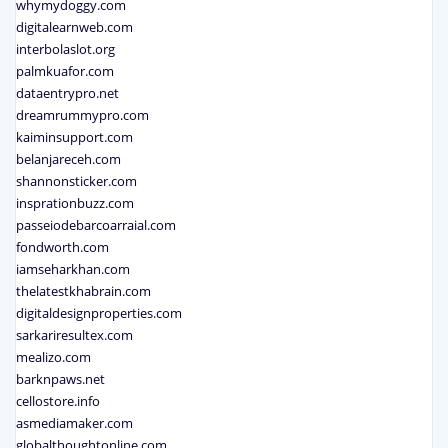
whymydoggy.com
digitalearnweb.com
interbolaslot.org
palmkuafor.com
dataentrypro.net
dreamrummypro.com
kaiminsupport.com
belanjareceh.com
shannonsticker.com
insprationbuzz.com
passeiodebarcoarraial.com
fondworth.com
iamseharkhan.com
thelatestkhabrain.com
digitaldesignproperties.com
sarkariresultex.com
mealizo.com
barknpaws.net
cellostore.info
asmediamaker.com
globalthoughtonline.com