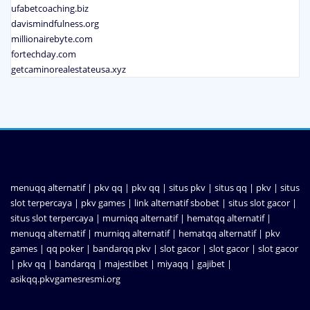
ufabetcoaching.biz
davismindfulness.org
millionairebyte.com
fortechday.com
getcaminorealestateusa.xyz
menuqq alternatif
|
pkv qq
|
pkv qq
|
situs pkv
|
situs qq
|
pkv
|
situs
slot terpercaya
|
pkv games
|
link alternatif sbobet
|
situs slot gacor
|
situs slot terpercaya
|
murniqq alternatif
|
hematqq alternatif
|
menuqq alternatif
|
murniqq alternatif
|
hematqq alternatif
|
pkv
games
|
qq poker
|
bandarqq pkv
|
slot gacor
|
slot gacor
|
slot gacor
|
pkv qq
|
bandarqq
|
majestibet
|
miyaqq
|
gajibet
|
asikqq.pkvgamesresmi.org