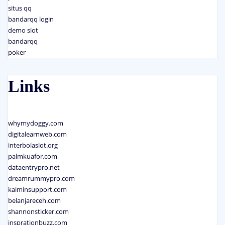
situs qq
bandarqq login
demo slot
bandarqq
poker
Links
whymydoggy.com
digitalearnweb.com
interbolaslot.org
palmkuafor.com
dataentrypro.net
dreamrummypro.com
kaiminsupport.com
belanjareceh.com
shannonsticker.com
insprationbuzz.com