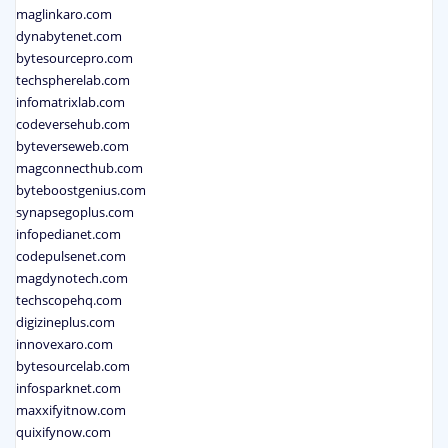
maglinkaro.com
dynabytenet.com
bytesourcepro.com
techspherelab.com
infomatrixlab.com
codeversehub.com
byteverseweb.com
magconnecthub.com
byteboostgenius.com
synapsegoplus.com
infopedianet.com
codepulsenet.com
magdynotech.com
techscopehq.com
digizineplus.com
innovexaro.com
bytesourcelab.com
infosparknet.com
maxxifyitnow.com
quixifynow.com