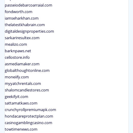
passeiodebarcoarraial.com
fondworth.com
iamseharkhan.com
thelatestkhabrain.com
digitaldesignproperties.com
sarkariresultex.com
mealizo.com
barknpaws.net
cellostore.info
asmediamaker.com
globalthoughtonline.com
moneiify.com
myyatchrentals.com
shalomcandlestores.com
geekifyit.com
sattamatkaes.com
crunchyrollpremiumapk.com
hondacareprotectplan.com
casinogamblingcasino.com
towtimenews.com