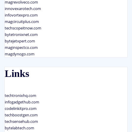
magrevolveco.com
innovexarotech.com
infovortexpro.com
magcircuitplus.com
techscopeitnow.com
bytetronixnet.com
bytejetxpert.com
maginspectco.com
magdynogo.com
Links
techtronixhq.com
infogadgethub.com
codelinkitpro.com
techboostgen.com
techsensehub.com
bytelabtech.com