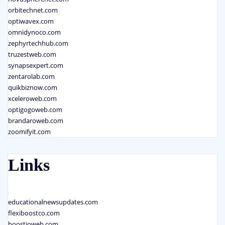
orbitechnet.com
optiwavex.com
omnidynoco.com
zephyrtechhub.com
truzestweb.com
synapsexpert.com
zentarolab.com
quikbiznow.com
xceleroweb.com
optigogoweb.com
brandaroweb.com
zoomifyit.com
Links
educationalnewsupdates.com
flexiboostco.com
boostioweb.com