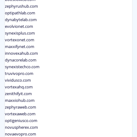
zephyrushub.com
optipathlab.com
dynabytelab.com
evolvionet.com
synexisplus.com
vortexonet.com
maxxifynet.com
innovexahub.com
dynacorelab.com
synexistechco.com
truvivopro.com
vividusco.com
vortexahq.com
zenithifyit.com
maxxiohub.com
zephyraweb.com
vortexaweb.com
optigeniusco.com
novuspherex.com
novaevopro.com