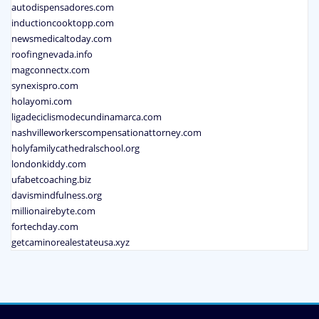
autodispensadores.com
inductioncooktopp.com
newsmedicaltoday.com
roofingnevada.info
magconnectx.com
synexispro.com
holayomi.com
ligadeciclismodecundinamarca.com
nashvilleworkerscompensationattorney.com
holyfamilycathedralschool.org
londonkiddy.com
ufabetcoaching.biz
davismindfulness.org
millionairebyte.com
fortechday.com
getcaminorealestateusa.xyz