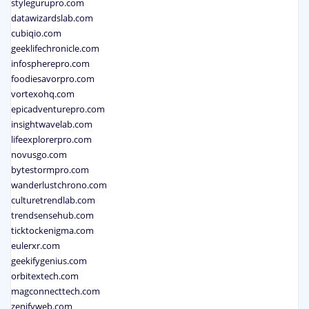
stylegurupro.com
datawizardslab.com
cubiqio.com
geeklifechronicle.com
infospherepro.com
foodiesavorpro.com
vortexohq.com
epicadventurepro.com
insightwavelab.com
lifeexplorerpro.com
novusgo.com
bytestormpro.com
wanderlustchrono.com
culturetrendlab.com
trendsensehub.com
ticktockenigma.com
eulerxr.com
geekifygenius.com
orbitextech.com
magconnecttech.com
zenifyweb.com