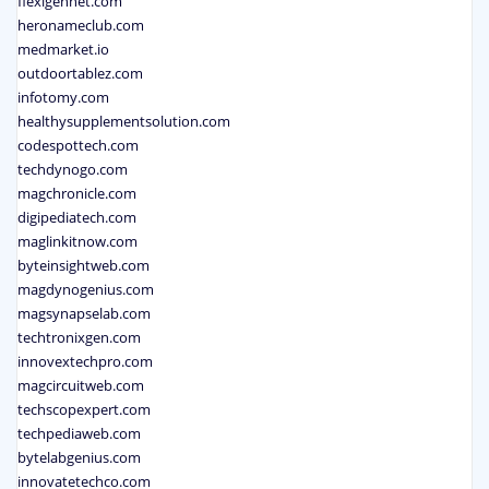
flexigennet.com
heronameclub.com
medmarket.io
outdoortablez.com
infotomy.com
healthysupplementsolution.com
codespottech.com
techdynogo.com
magchronicle.com
digipediatech.com
maglinkitnow.com
byteinsightweb.com
magdynogenius.com
magsynapselab.com
techtronixgen.com
innovextechpro.com
magcircuitweb.com
techscopexpert.com
techpediaweb.com
bytelabgenius.com
innovatetechco.com