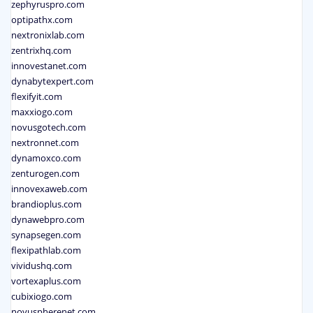
zephyruspro.com
optipathx.com
nextronixlab.com
zentrixhq.com
innovestanet.com
dynabytexpert.com
flexifyit.com
maxxiogo.com
novusgotech.com
nextronnet.com
dynamoxco.com
zenturogen.com
innovexaweb.com
brandioplus.com
dynawebpro.com
synapsegen.com
flexipathlab.com
vividushq.com
vortexaplus.com
cubixiogo.com
novuspherenet.com