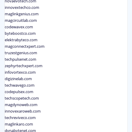
novaevotech.com
innovextechco.com
maglinkgenius.com
magcircuitlab.com
codewavex.com
byteboostco.com
elektrabyteco.com
magconnectxpert.com
truzestgenius.com
techpulsenet.com
zephyrtechxpert.com
infovortexco.com
digizinelab.com
techwavego.com
codepulsex.com
techscopetech.com
magdynoweb.com
innovexaroweb.com
techreviveco.com
maglinkaro.com
dynabytenet.com