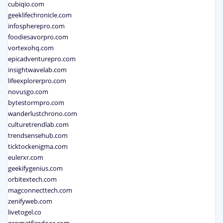
cubiqio.com
geeklifechronicle.com
infospherepro.com
foodiesavorpro.com
vortexohq.com
epicadventurepro.com
insightwavelab.com
lifeexplorerpro.com
novusgo.com
bytestormpro.com
wanderlustchrono.com
culturetrendlab.com
trendsensehub.com
ticktockenigma.com
eulerxr.com
geekifygenius.com
orbitextech.com
magconnecttech.com
zenifyweb.com
livetogel.co
genmatfiredoor.com