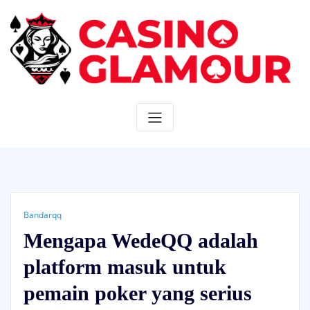
Skip
to
content
Bandarqq
Mengapa WedeQQ adalah
platform masuk untuk
pemain poker yang serius