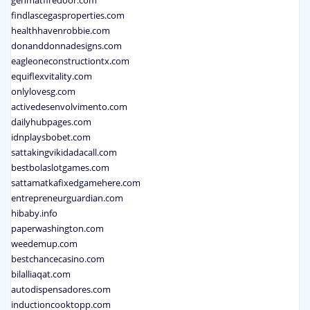
findlascegasproperties.com
healthhavenrobbie.com
donanddonnadesigns.com
eagleoneconstructiontx.com
equiflexvitality.com
onlylovesg.com
activedesenvolvimento.com
dailyhubpages.com
idnplaysbobet.com
sattakingvikidadacall.com
bestbolaslotgames.com
sattamatkafixedgamehere.com
entrepreneurguardian.com
hibaby.info
paperwashington.com
weedemup.com
bestchancecasino.com
bilalliaqat.com
autodispensadores.com
inductioncooktopp.com