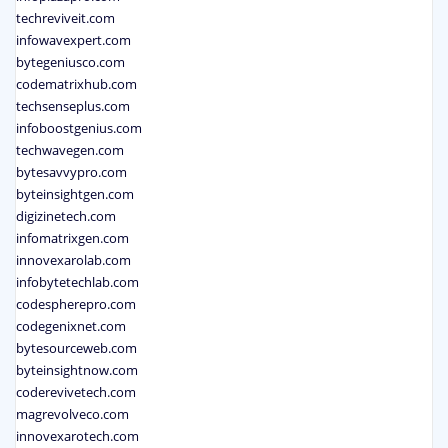
techreviveit.com
infowavexpert.com
bytegeniusco.com
codematrixhub.com
techsenseplus.com
infoboostgenius.com
techwavegen.com
bytesavvypro.com
byteinsightgen.com
digizinetech.com
infomatrixgen.com
innovexarolab.com
infobytetechlab.com
codespherepro.com
codegenixnet.com
bytesourceweb.com
byteinsightnow.com
coderevivetech.com
magrevolveco.com
innovexarotech.com