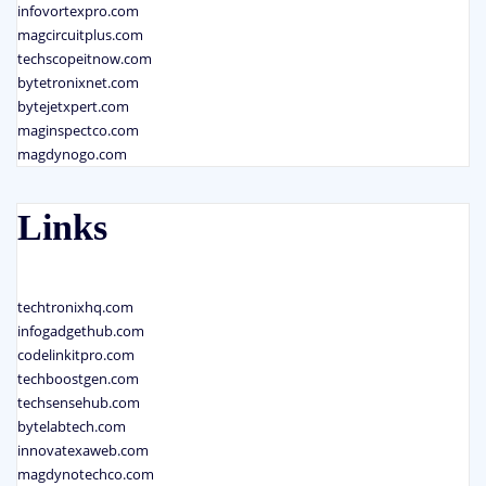
infovortexpro.com
magcircuitplus.com
techscopeitnow.com
bytetronixnet.com
bytejetxpert.com
maginspectco.com
magdynogo.com
Links
techtronixhq.com
infogadgethub.com
codelinkitpro.com
techboostgen.com
techsensehub.com
bytelabtech.com
innovatexaweb.com
magdynotechco.com