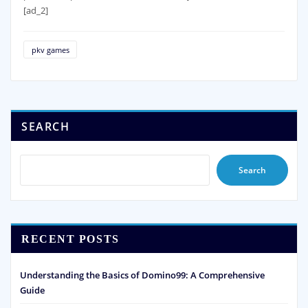
[ad_2]
pkv games
SEARCH
Search
RECENT POSTS
Understanding the Basics of Domino99: A Comprehensive
Guide