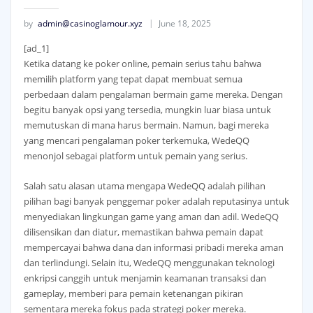
by
admin@casinoglamour.xyz
June 18, 2025
[ad_1]
Ketika datang ke poker online, pemain serius tahu bahwa
memilih platform yang tepat dapat membuat semua
perbedaan dalam pengalaman bermain game mereka. Dengan
begitu banyak opsi yang tersedia, mungkin luar biasa untuk
memutuskan di mana harus bermain. Namun, bagi mereka
yang mencari pengalaman poker terkemuka, WedeQQ
menonjol sebagai platform untuk pemain yang serius.
Salah satu alasan utama mengapa WedeQQ adalah pilihan
pilihan bagi banyak penggemar poker adalah reputasinya untuk
menyediakan lingkungan game yang aman dan adil. WedeQQ
dilisensikan dan diatur, memastikan bahwa pemain dapat
mempercayai bahwa dana dan informasi pribadi mereka aman
dan terlindungi. Selain itu, WedeQQ menggunakan teknologi
enkripsi canggih untuk menjamin keamanan transaksi dan
gameplay, memberi para pemain ketenangan pikiran
sementara mereka fokus pada strategi poker mereka.