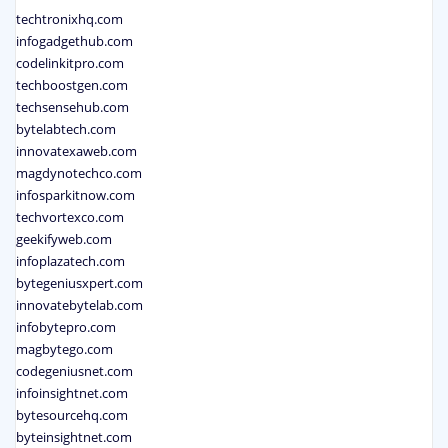
techtronixhq.com
infogadgethub.com
codelinkitpro.com
techboostgen.com
techsensehub.com
bytelabtech.com
innovatexaweb.com
magdynotechco.com
infosparkitnow.com
techvortexco.com
geekifyweb.com
infoplazatech.com
bytegeniusxpert.com
innovatebytelab.com
infobytepro.com
magbytego.com
codegeniusnet.com
infoinsightnet.com
bytesourcehq.com
byteinsightnet.com