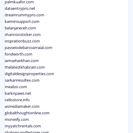
palmkuafor.com
dataentrypro.net
dreamrummypro.com
kaiminsupport.com
belanjareceh.com
shannonsticker.com
insprationbuzz.com
passeiodebarcoarraial.com
fondworth.com
iamseharkhan.com
thelatestkhabrain.com
digitaldesignproperties.com
sarkariresultex.com
mealizo.com
barknpaws.net
cellostore.info
asmediamaker.com
globalthoughtonline.com
moneiify.com
myyatchrentals.com
shalomcandlestores.com