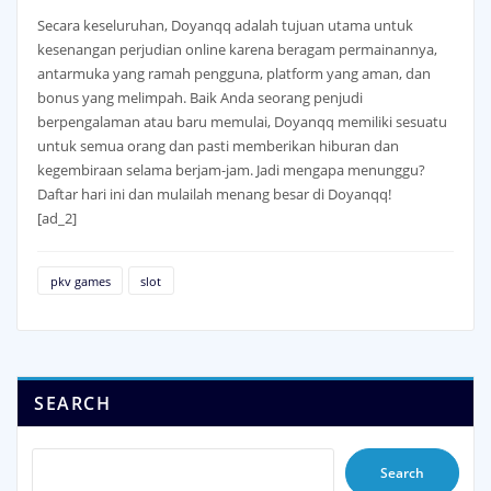
Secara keseluruhan, Doyanqq adalah tujuan utama untuk
kesenangan perjudian online karena beragam permainannya,
antarmuka yang ramah pengguna, platform yang aman, dan
bonus yang melimpah. Baik Anda seorang penjudi
berpengalaman atau baru memulai, Doyanqq memiliki sesuatu
untuk semua orang dan pasti memberikan hiburan dan
kegembiraan selama berjam-jam. Jadi mengapa menunggu?
Daftar hari ini dan mulailah menang besar di Doyanqq!
[ad_2]
pkv games
slot
SEARCH
Search