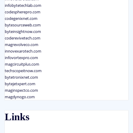
infobytetechlab.com
codespherepro.com
codegenixnet.com
bytesourceweb.com
byteinsightnow.com
coderevivetech.com
magrevolveco.com
innovexarotech.com
infovortexpro.com
magcircuitplus.com
techscopeitnow.com
bytetronixnet.com
bytejetxpert.com
maginspectco.com
magdynogo.com
Links