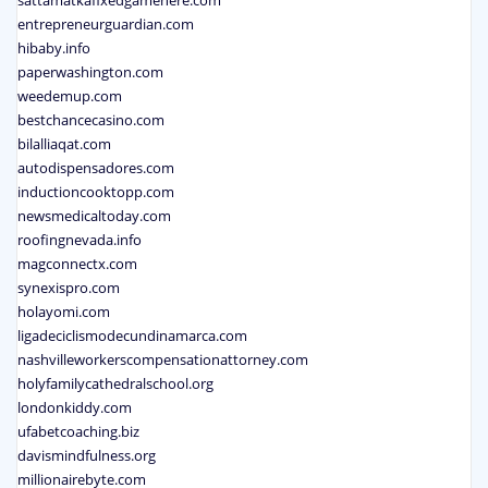
entrepreneurguardian.com
hibaby.info
paperwashington.com
weedemup.com
bestchancecasino.com
bilalliaqat.com
autodispensadores.com
inductioncooktopp.com
newsmedicaltoday.com
roofingnevada.info
magconnectx.com
synexispro.com
holayomi.com
ligadeciclismodecundinamarca.com
nashvilleworkerscompensationattorney.com
holyfamilycathedralschool.org
londonkiddy.com
ufabetcoaching.biz
davismindfulness.org
millionairebyte.com