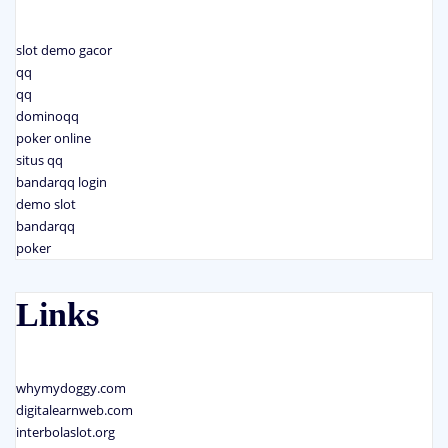
slot demo gacor
qq
qq
dominoqq
poker online
situs qq
bandarqq login
demo slot
bandarqq
poker
Links
whymydoggy.com
digitalearnweb.com
interbolaslot.org