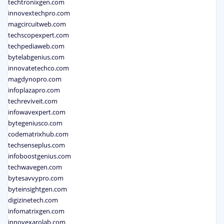
techtronixgen.com
innovextechpro.com
magcircuitweb.com
techscopexpert.com
techpediaweb.com
bytelabgenius.com
innovatetechco.com
magdynopro.com
infoplazapro.com
techreviveit.com
infowavexpert.com
bytegeniusco.com
codematrixhub.com
techsenseplus.com
infoboostgenius.com
techwavegen.com
bytesavvypro.com
byteinsightgen.com
digizinetech.com
infomatrixgen.com
innovexarolab.com