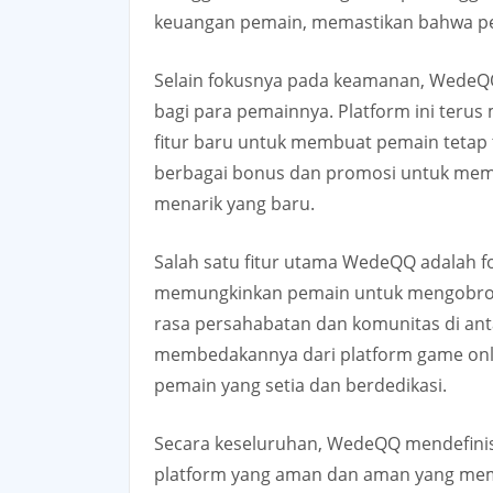
keuangan pemain, memastikan bahwa p
Selain fokusnya pada keamanan, WedeQQ
bagi para pemainnya. Platform ini te
fitur baru untuk membuat pemain tetap
berbagai bonus dan promosi untuk mem
menarik yang baru.
Salah satu fitur utama WedeQQ adalah fok
memungkinkan pemain untuk mengobrol 
rasa persahabatan dan komunitas di ant
membedakannya dari platform game onli
pemain yang setia dan berdedikasi.
Secara keseluruhan, WedeQQ mendefini
platform yang aman dan aman yang me