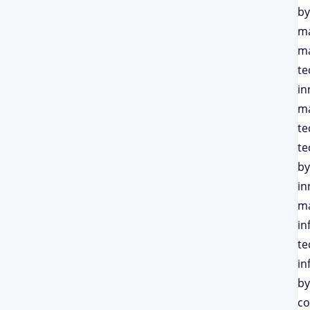
by
m
m
te
in
ma
te
te
by
in
m
in
te
in
by
co