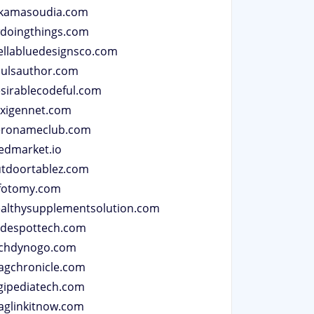
kamasoudia.com
doingthings.com
ellabluedesignsco.com
ulsauthor.com
sirablecodeful.com
exigennet.com
eronameclub.com
dmarket.io
tdoortablez.com
fotomy.com
althysupplementsolution.com
despottech.com
echdynogo.com
gchronicle.com
gipediatech.com
glinkitnow.com