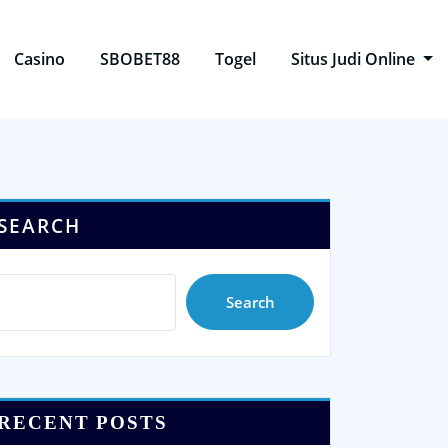
Casino
SBOBET88
Togel
Situs Judi Online
SEARCH
Search
RECENT POSTS