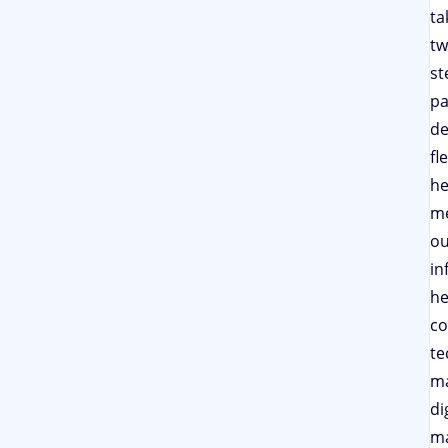
ta
tw
st
pa
de
fl
h
me
ou
in
he
co
t
ma
di
ma