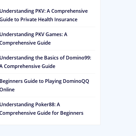
Understanding PKV: A Comprehensive
Guide to Private Health Insurance
Understanding PKV Games: A
Comprehensive Guide
Understanding the Basics of Domino99:
A Comprehensive Guide
Beginners Guide to Playing DominoQQ
Online
Understanding Poker88: A
Comprehensive Guide for Beginners