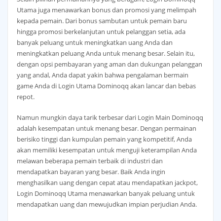
Utama juga menawarkan bonus dan promosi yang melimpah
kepada pemain. Dari bonus sambutan untuk pemain baru
hingga promosi berkelanjutan untuk pelanggan setia, ada
banyak peluang untuk meningkatkan uang Anda dan
meningkatkan peluang Anda untuk menang besar. Selain itu,
dengan opsi pembayaran yang aman dan dukungan pelanggan
yang andal, Anda dapat yakin bahwa pengalaman bermain
game Anda di Login Utama Dominoqq akan lancar dan bebas
repot.
Namun mungkin daya tarik terbesar dari Login Main Dominoqq
adalah kesempatan untuk menang besar. Dengan permainan
berisiko tinggi dan kumpulan pemain yang kompetitif, Anda
akan memiliki kesempatan untuk menguji keterampilan Anda
melawan beberapa pemain terbaik di industri dan
mendapatkan bayaran yang besar. Baik Anda ingin
menghasilkan uang dengan cepat atau mendapatkan jackpot,
Login Dominoqq Utama menawarkan banyak peluang untuk
mendapatkan uang dan mewujudkan impian perjudian Anda.