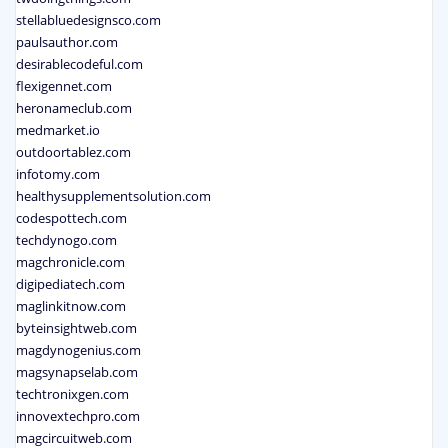
stellabluedesignsco.com
paulsauthor.com
desirablecodeful.com
flexigennet.com
heronameclub.com
medmarket.io
outdoortablez.com
infotomy.com
healthysupplementsolution.com
codespottech.com
techdynogo.com
magchronicle.com
digipediatech.com
maglinkitnow.com
byteinsightweb.com
magdynogenius.com
magsynapselab.com
techtronixgen.com
innovextechpro.com
magcircuitweb.com