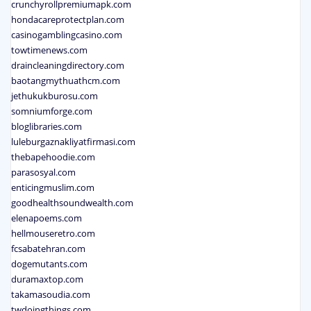
crunchyrollpremiumapk.com
hondacareprotectplan.com
casinogamblingcasino.com
towtimenews.com
draincleaningdirectory.com
baotangmythuathcm.com
jethukukburosu.com
somniumforge.com
bloglibraries.com
luleburgaznakliyatfirmasi.com
thebapehoodie.com
parasosyal.com
enticingmuslim.com
goodhealthsoundwealth.com
elenapoems.com
hellmouseretro.com
fcsabatehran.com
dogemutants.com
duramaxtop.com
takamasoudia.com
twdoingthings.com