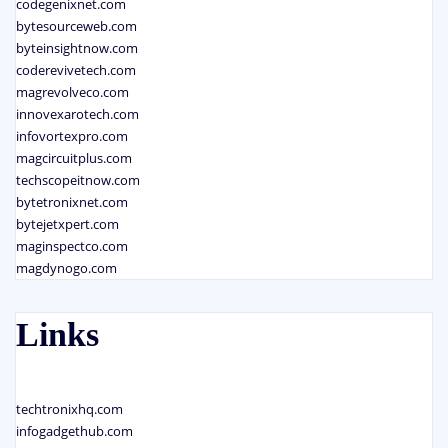
codegenixnet.com
bytesourceweb.com
byteinsightnow.com
coderevivetech.com
magrevolveco.com
innovexarotech.com
infovortexpro.com
magcircuitplus.com
techscopeitnow.com
bytetronixnet.com
bytejetxpert.com
maginspectco.com
magdynogo.com
Links
techtronixhq.com
infogadgethub.com