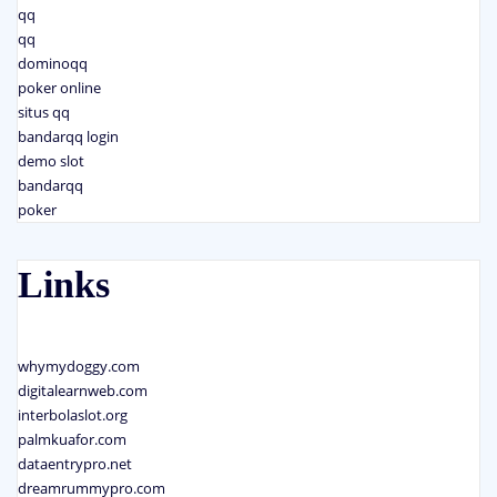
qq
qq
dominoqq
poker online
situs qq
bandarqq login
demo slot
bandarqq
poker
Links
whymydoggy.com
digitalearnweb.com
interbolaslot.org
palmkuafor.com
dataentrypro.net
dreamrummypro.com