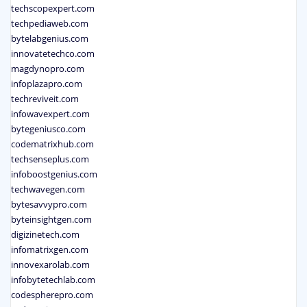
techscopexpert.com
techpediaweb.com
bytelabgenius.com
innovatetechco.com
magdynopro.com
infoplazapro.com
techreviveit.com
infowavexpert.com
bytegeniusco.com
codematrixhub.com
techsenseplus.com
infoboostgenius.com
techwavegen.com
bytesavvypro.com
byteinsightgen.com
digizinetech.com
infomatrixgen.com
innovexarolab.com
infobytetechlab.com
codespherepro.com