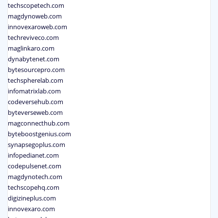
techscopetech.com
magdynoweb.com
innovexaroweb.com
techreviveco.com
maglinkaro.com
dynabytenet.com
bytesourcepro.com
techspherelab.com
infomatrixlab.com
codeversehub.com
byteverseweb.com
magconnecthub.com
byteboostgenius.com
synapsegoplus.com
infopedianet.com
codepulsenet.com
magdynotech.com
techscopehq.com
digizineplus.com
innovexaro.com