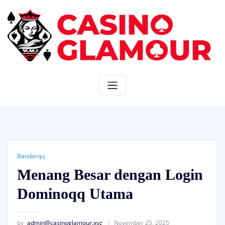
Skip
to
content
Bandarqq
Menang Besar dengan Login
Dominoqq Utama
by
admin@casinoglamour.xyz
November 25, 2025