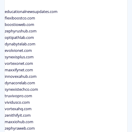
educationalnewsupdates.com
flexiboostco.com
boostioweb.com
zephyrushub.com
optipathlab.com
dynabytelab.com
evolvionet.com
synexisplus.com
vortexonet.com
maxxifynet.com
innovexahub.com
dynacorelab.com
synexistechco.com
truvivopro.com
vividusco.com
vortexahq.com
zenithifyit.com
maxxiohub.com
zephyraweb.com