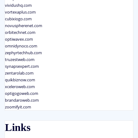
vividushq.com
vortexaplus.com
cubixiogo.com
novuspherenet.com
orbitechnet.com
optiwavex.com
omnidynoco.com
zephyrtechhub.com
truzestweb.com
synapsexpert.com
zentarolab.com
quikbiznow.com
xceleroweb.com
optigogoweb.com
brandaroweb.com
zoomifyit.com
Links