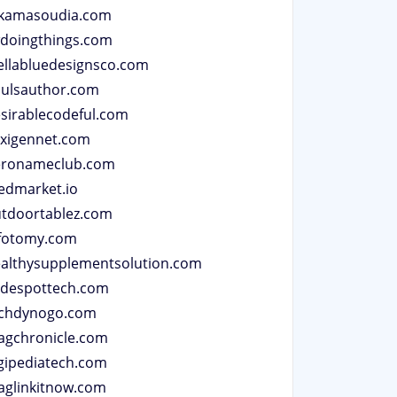
kamasoudia.com
doingthings.com
ellabluedesignsco.com
ulsauthor.com
sirablecodeful.com
exigennet.com
eronameclub.com
dmarket.io
tdoortablez.com
fotomy.com
althysupplementsolution.com
despottech.com
echdynogo.com
gchronicle.com
gipediatech.com
glinkitnow.com