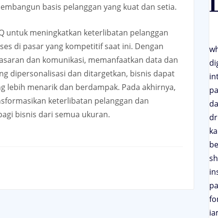
embangun basis pelanggan yang kuat dan setia.
 untuk meningkatkan keterlibatan pelanggan
ses di pasar yang kompetitif saat ini. Dengan
w
asaran dan komunikasi, memanfaatkan data dan
di
g dipersonalisasi dan ditargetkan, bisnis dapat
in
 lebih menarik dan berdampak. Pada akhirnya,
pa
sformasikan keterlibatan pelanggan dan
da
gi bisnis dari semua ukuran.
d
ka
be
sh
in
pa
fo
i