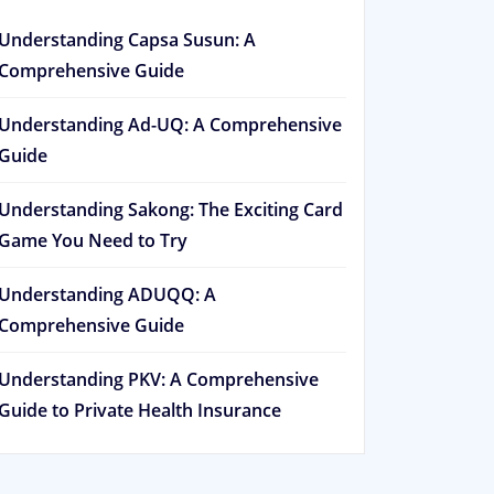
Understanding Capsa Susun: A
Comprehensive Guide
Understanding Ad-UQ: A Comprehensive
Guide
Understanding Sakong: The Exciting Card
Game You Need to Try
Understanding ADUQQ: A
Comprehensive Guide
Understanding PKV: A Comprehensive
Guide to Private Health Insurance