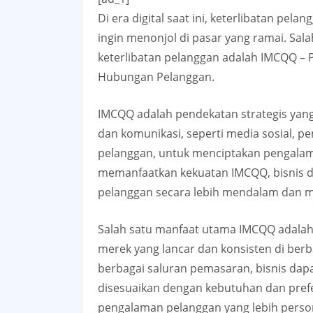
Di era digital saat ini, keterlibatan pel
ingin menonjol di pasar yang ramai. Sala
keterlibatan pelanggan adalah IMCQQ –
Hubungan Pelanggan.
IMCQQ adalah pendekatan strategis ya
dan komunikasi, seperti media sosial, 
pelanggan, untuk menciptakan pengalam
memanfaatkan kekuatan IMCQQ, bisnis d
pelanggan secara lebih mendalam dan 
Salah satu manfaat utama IMCQQ adal
merek yang lancar dan konsisten di berb
berbagai saluran pemasaran, bisnis da
disesuaikan dengan kebutuhan dan prefe
pengalaman pelanggan yang lebih person