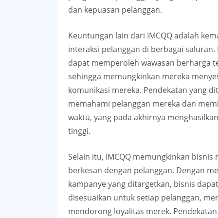
dan kepuasan pelanggan.
Keuntungan lain dari IMCQQ adalah ke
interaksi pelanggan di berbagai saluran
dapat memperoleh wawasan berharga ten
sehingga memungkinkan mereka menyesu
komunikasi mereka. Pendekatan yang dit
memahami pelanggan mereka dan member
waktu, yang pada akhirnya menghasilkan 
tinggi.
Selain itu, IMCQQ memungkinkan bisnis 
berkesan dengan pelanggan. Dengan mem
kampanye yang ditargetkan, bisnis dap
disesuaikan untuk setiap pelanggan, me
mendorong loyalitas merek. Pendekatan 