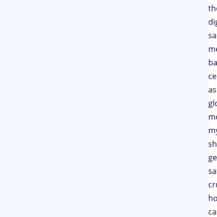
th
di
sa
me
ba
ce
a
gl
mo
my
sh
ge
sa
cr
ho
ca