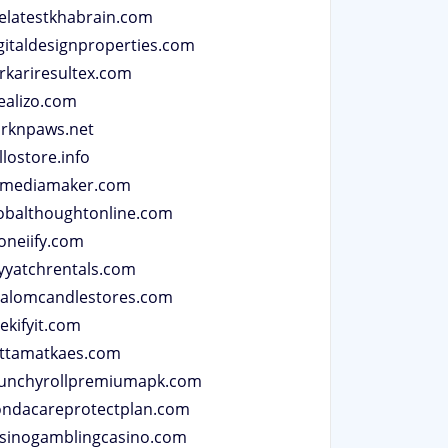
elatestkhabrain.com
gitaldesignproperties.com
rkariresultex.com
alizo.com
rknpaws.net
llostore.info
smediamaker.com
obalthoughtonline.com
neiify.com
yatchrentals.com
alomcandlestores.com
ekifyit.com
ttamatkaes.com
unchyrollpremiumapk.com
ndacareprotectplan.com
sinogamblingcasino.com