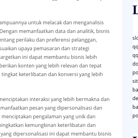
mampuannya untuk melacak dan menganalisis
. Dengan memanfaatkan data dan analitik, bisnis
sl
tang perilaku dan preferensi pelanggan,
q
aikan upaya pemasaran dan strategi
q
argetkan ini dapat membantu bisnis lebih
d
ikan konten yang lebih relevan dan tepat
po
tingkat keterlibatan dan konversi yang lebih
si
ba
de
menciptakan interaksi yang lebih bermakna dan
b
anfaatkan pesan yang dipersonalisasi dan
po
at menciptakan pengalaman yang unik dan
ningkatkan kemungkinan keterlibatan dan
yang dipersonalisasi ini dapat membantu bisnis