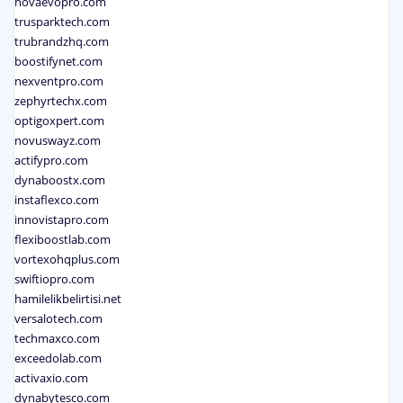
novaevopro.com
trusparktech.com
trubrandzhq.com
boostifynet.com
nexventpro.com
zephyrtechx.com
optigoxpert.com
novuswayz.com
actifypro.com
dynaboostx.com
instaflexco.com
innovistapro.com
flexiboostlab.com
vortexohqplus.com
swiftiopro.com
hamilelikbelirtisi.net
versalotech.com
techmaxco.com
exceedolab.com
activaxio.com
dynabytesco.com