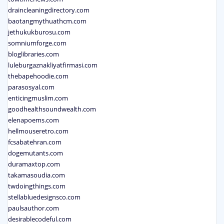
draincleaningdirectory.com
baotangmythuathcm.com
jethukukburosu.com
somniumforge.com
bloglibraries.com
luleburgaznakliyatfirmasi.com
thebapehoodie.com
parasosyal.com
enticingmuslim.com
goodhealthsoundwealth.com
elenapoems.com
hellmouseretro.com
fcsabatehran.com
dogemutants.com
duramaxtop.com
takamasoudia.com
twdoingthings.com
stellabluedesignsco.com
paulsauthor.com
desirablecodeful.com