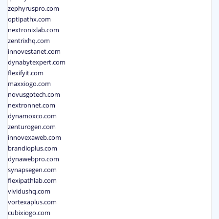
zephyruspro.com
optipathx.com
nextronixlab.com
zentrixhq.com
innovestanet.com
dynabytexpert.com
flexifyit.com
maxxiogo.com
novusgotech.com
nextronnet.com
dynamoxco.com
zenturogen.com
innovexaweb.com
brandioplus.com
dynawebpro.com
synapsegen.com
flexipathlab.com
vividushq.com
vortexaplus.com
cubixiogo.com