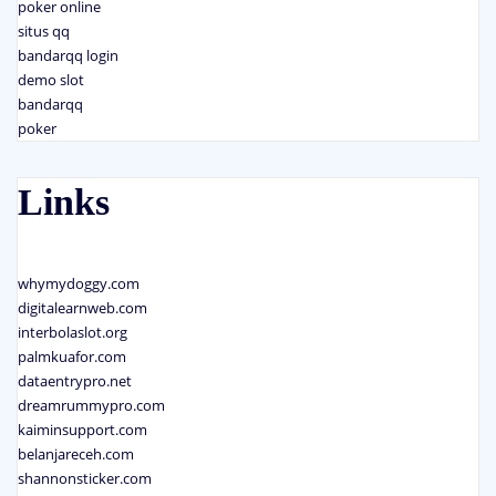
poker online
situs qq
bandarqq login
demo slot
bandarqq
poker
Links
whymydoggy.com
digitalearnweb.com
interbolaslot.org
palmkuafor.com
dataentrypro.net
dreamrummypro.com
kaiminsupport.com
belanjareceh.com
shannonsticker.com