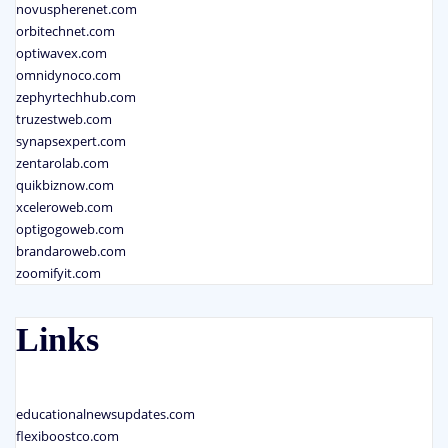
novuspherenet.com
orbitechnet.com
optiwavex.com
omnidynoco.com
zephyrtechhub.com
truzestweb.com
synapsexpert.com
zentarolab.com
quikbiznow.com
xceleroweb.com
optigogoweb.com
brandaroweb.com
zoomifyit.com
Links
educationalnewsupdates.com
flexiboostco.com