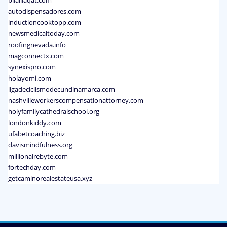
autodispensadores.com
inductioncooktopp.com
newsmedicaltoday.com
roofingnevada.info
magconnectx.com
synexispro.com
holayomi.com
ligadeciclismodecundinamarca.com
nashvilleworkerscompensationattorney.com
holyfamilycathedralschool.org
londonkiddy.com
ufabetcoaching.biz
davismindfulness.org
millionairebyte.com
fortechday.com
getcaminorealestateusa.xyz