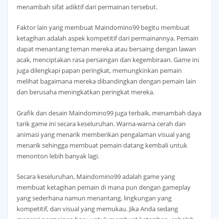
menambah sifat adiktif dari permainan tersebut.
Faktor lain yang membuat Maindomino99 begitu membuat
ketagihan adalah aspek kompetitif dari permainannya. Pemain
dapat menantang teman mereka atau bersaing dengan lawan
acak, menciptakan rasa persaingan dan kegembiraan. Game ini
juga dilengkapi papan peringkat, memungkinkan pemain
melihat bagaimana mereka dibandingkan dengan pemain lain
dan berusaha meningkatkan peringkat mereka.
Grafik dan desain Maindomino99 juga terbaik, menambah daya
tarik game ini secara keseluruhan. Warna-warna cerah dan
animasi yang menarik memberikan pengalaman visual yang
menarik sehingga membuat pemain datang kembali untuk
menonton lebih banyak lagi.
Secara keseluruhan, Maindomino99 adalah game yang
membuat ketagihan pemain di mana pun dengan gameplay
yang sederhana namun menantang, lingkungan yang
kompetitif, dan visual yang memukau. Jika Anda sedang