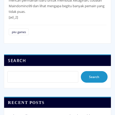
mencari permainan baru untuk membuat ketagihan, cobalah
Maindomino99 dan lihat mengapa begitu banyak pemain yang
tidak puas.
[ad_2]
pkv games
SEARCH
Search
RECENT POSTS