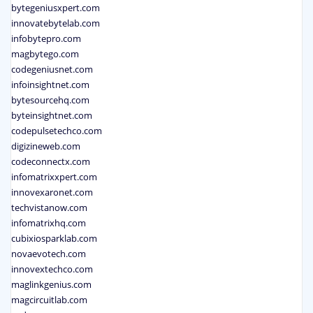
bytegeniusxpert.com
innovatebytelab.com
infobytepro.com
magbytego.com
codegeniusnet.com
infoinsightnet.com
bytesourcehq.com
byteinsightnet.com
codepulsetechco.com
digizineweb.com
codeconnectx.com
infomatrixxpert.com
innovexaronet.com
techvistanow.com
infomatrixhq.com
cubixiosparklab.com
novaevotech.com
innovextechco.com
maglinkgenius.com
magcircuitlab.com