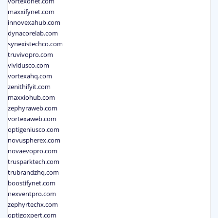
vortexonet.com
maxxifynet.com
innovexahub.com
dynacorelab.com
synexistechco.com
truvivopro.com
vividusco.com
vortexahq.com
zenithifyit.com
maxxiohub.com
zephyraweb.com
vortexaweb.com
optigeniusco.com
novuspherex.com
novaevopro.com
trusparktech.com
trubrandzhq.com
boostifynet.com
nexventpro.com
zephyrtechx.com
optigoxpert.com