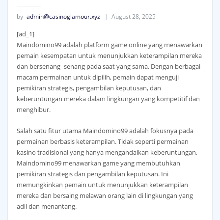
by
admin@casinoglamour.xyz
August 28, 2025
[ad_1]
Maindomino99 adalah platform game online yang menawarkan
pemain kesempatan untuk menunjukkan keterampilan mereka
dan bersenang -senang pada saat yang sama. Dengan berbagai
macam permainan untuk dipilih, pemain dapat menguji
pemikiran strategis, pengambilan keputusan, dan
keberuntungan mereka dalam lingkungan yang kompetitif dan
menghibur.
Salah satu fitur utama Maindomino99 adalah fokusnya pada
permainan berbasis keterampilan. Tidak seperti permainan
kasino tradisional yang hanya mengandalkan keberuntungan,
Maindomino99 menawarkan game yang membutuhkan
pemikiran strategis dan pengambilan keputusan. Ini
memungkinkan pemain untuk menunjukkan keterampilan
mereka dan bersaing melawan orang lain di lingkungan yang
adil dan menantang.