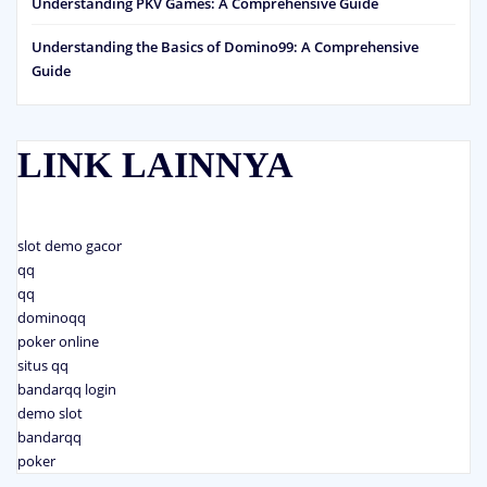
Understanding PKV Games: A Comprehensive Guide
Understanding the Basics of Domino99: A Comprehensive
Guide
LINK LAINNYA
slot demo gacor
qq
qq
dominoqq
poker online
situs qq
bandarqq login
demo slot
bandarqq
poker