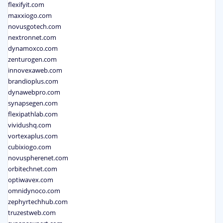
flexifyit.com
maxxiogo.com
novusgotech.com
nextronnet.com
dynamoxco.com
zenturogen.com
innovexaweb.com
brandioplus.com
dynawebpro.com
synapsegen.com
flexipathlab.com
vividushq.com
vortexaplus.com
cubixiogo.com
novuspherenet.com
orbitechnet.com
optiwavex.com
omnidynoco.com
zephyrtechhub.com
truzestweb.com