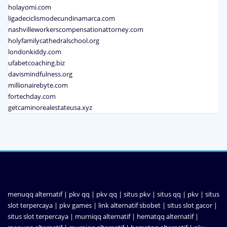
holayomi.com
ligadeciclismodecundinamarca.com
nashvilleworkerscompensationattorney.com
holyfamilycathedralschool.org
londonkiddy.com
ufabetcoaching.biz
davismindfulness.org
millionairebyte.com
fortechday.com
getcaminorealestateusa.xyz
menuqq alternatif
|
pkv qq
|
pkv qq
|
situs pkv
|
situs qq
|
pkv
|
situs
slot terpercaya
|
pkv games
|
link alternatif sbobet
|
situs slot gacor
|
situs slot terpercaya
|
murniqq alternatif
|
hematqq alternatif
|