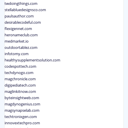
twdoingthings.com
stellabluedesignsco.com
paulsauthor.com
desirablecodeful.com
flexigennet.com
heronameclub.com
medmarket.io
outdoortablez.com
infotomy.com
healthysupplementsolution.com
codespottech.com
techdynogo.com
magchronicle.com
digipediatech.com
maglinkitnow.com
byteinsightweb.com
magdynogenius.com
magsynapselab.com
techtronixgen.com
innovextechpro.com