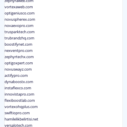
zephyraweb.com
vortexaweb.com
optigeniusco.com
novuspherex.com
novaevopro.com
trusparktech.com
trubrandzhq.com
boostifynet.com
nexventpro.com
zephyrtechx.com
optigoxpert.com
novuswayz.com
actifypro.com
dynaboostx.com
instaflexco.com
innovistapro.com
flexiboostlab.com
vortexohqplus.com
swiftiopro.com
hamilelikbelirtisi.net
versalotech.com