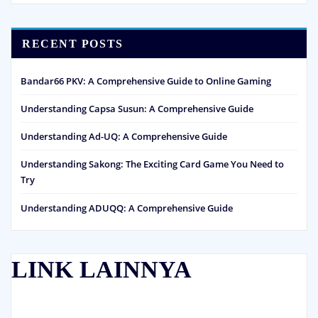
RECENT POSTS
Bandar66 PKV: A Comprehensive Guide to Online Gaming
Understanding Capsa Susun: A Comprehensive Guide
Understanding Ad-UQ: A Comprehensive Guide
Understanding Sakong: The Exciting Card Game You Need to
Try
Understanding ADUQQ: A Comprehensive Guide
LINK LAINNYA