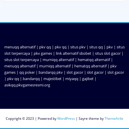
menuqq alternatif
|
pkv qq
|
pkv qq
|
situs pkv
|
situs qq
|
pkv
|
situs
slot terpercaya
|
pkv games
|
link alternatif sbobet
|
situs slot gacor
|
situs slot terpercaya
|
murniqq alternatif
|
hematqq alternatif
|
menuqq alternatif
|
murniqq alternatif
|
hematqq alternatif
|
pkv
games
|
qq poker
|
bandarqq pkv
|
slot gacor
|
slot gacor
|
slot gacor
|
pkv qq
|
bandarqq
|
majestibet
|
miyaqq
|
gajibet
|
asikqq.pkvgamesresmi.org
Copyright © 2023 | Powered by
WordPress
|
Sayre theme by
ThemeArile