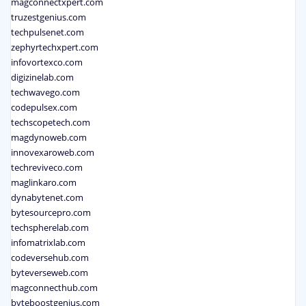
magconnectxpert.com
truzestgenius.com
techpulsenet.com
zephyrtechxpert.com
infovortexco.com
digizinelab.com
techwavego.com
codepulsex.com
techscopetech.com
magdynoweb.com
innovexaroweb.com
techreviveco.com
maglinkaro.com
dynabytenet.com
bytesourcepro.com
techspherelab.com
infomatrixlab.com
codeversehub.com
byteverseweb.com
magconnecthub.com
byteboostgenius.com