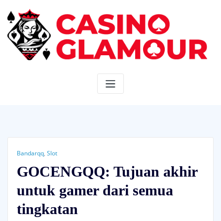
Skip
to
content
Bandarqq
,
Slot
GOCENGQQ: Tujuan akhir
untuk gamer dari semua
tingkatan