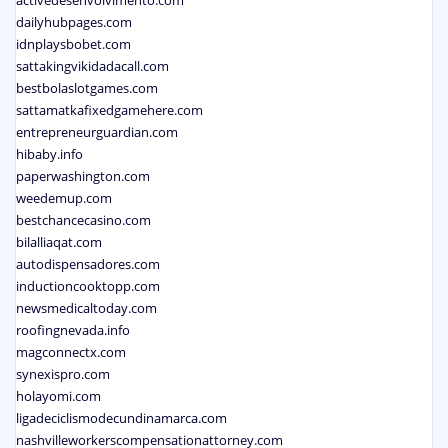
dailyhubpages.com
idnplaysbobet.com
sattakingvikidadacall.com
bestbolaslotgames.com
sattamatkafixedgamehere.com
entrepreneurguardian.com
hibaby.info
paperwashington.com
weedemup.com
bestchancecasino.com
bilalliaqat.com
autodispensadores.com
inductioncooktopp.com
newsmedicaltoday.com
roofingnevada.info
magconnectx.com
synexispro.com
holayomi.com
ligadeciclismodecundinamarca.com
nashvilleworkerscompensationattorney.com