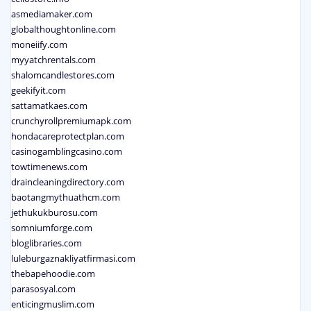
asmediamaker.com
globalthoughtonline.com
moneiify.com
myyatchrentals.com
shalomcandlestores.com
geekifyit.com
sattamatkaes.com
crunchyrollpremiumapk.com
hondacareprotectplan.com
casinogamblingcasino.com
towtimenews.com
draincleaningdirectory.com
baotangmythuathcm.com
jethukukburosu.com
somniumforge.com
bloglibraries.com
luleburgaznakliyatfirmasi.com
thebapehoodie.com
parasosyal.com
enticingmuslim.com