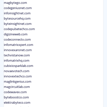
magbytego.com
codegeniusnet.com
infoinsightnet.com
bytesourcehq.com
byteinsightnet.com
codepulsetechco.com
digizineweb.com
codeconnectx.com
infomatrixxpert.com
innovexaronet.com
techvistanow.com
infomatrixhq.com
cubixiosparklab.com
novaevotech.com
innovextechco.com
maglinkgenius.com
magcircuitlab.com
codewavex.com
byteboostco.com
elektrabyteco.com