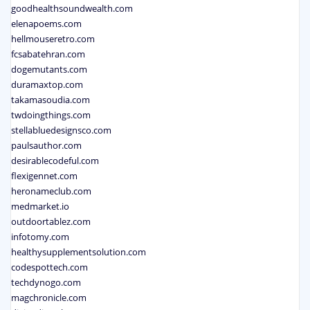
goodhealthsoundwealth.com
elenapoems.com
hellmouseretro.com
fcsabatehran.com
dogemutants.com
duramaxtop.com
takamasoudia.com
twdoingthings.com
stellabluedesignsco.com
paulsauthor.com
desirablecodeful.com
flexigennet.com
heronameclub.com
medmarket.io
outdoortablez.com
infotomy.com
healthysupplementsolution.com
codespottech.com
techdynogo.com
magchronicle.com