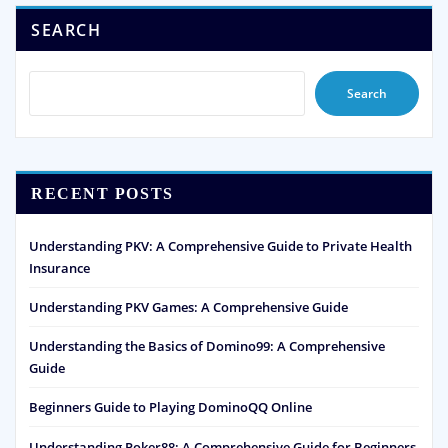
SEARCH
Search
RECENT POSTS
Understanding PKV: A Comprehensive Guide to Private Health
Insurance
Understanding PKV Games: A Comprehensive Guide
Understanding the Basics of Domino99: A Comprehensive
Guide
Beginners Guide to Playing DominoQQ Online
Understanding Poker88: A Comprehensive Guide for Beginners