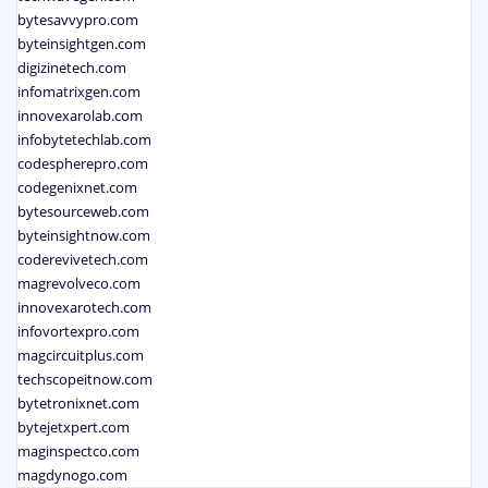
bytesavvypro.com
byteinsightgen.com
digizinetech.com
infomatrixgen.com
innovexarolab.com
infobytetechlab.com
codespherepro.com
codegenixnet.com
bytesourceweb.com
byteinsightnow.com
coderevivetech.com
magrevolveco.com
innovexarotech.com
infovortexpro.com
magcircuitplus.com
techscopeitnow.com
bytetronixnet.com
bytejetxpert.com
maginspectco.com
magdynogo.com