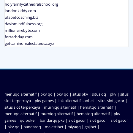
holyfamilycathedralschool.org
londonkiddy.com
ufabetcoaching.biz
davismindfulness.org
millionairebyte.com
fortechday.com
getcaminorealestateusa.xyz
menuqq alternatif
|
pkv qq
|
pkv qq
|
situs pkv
|
situs qq
|
pkv
|
situs
slot terpercaya
|
pkv games
|
link alternatif sbobet
|
situs slot gacor
|
situs slot terpercaya
|
murniqq alternatif
|
hematqq alternatif
|
menuqq alternatif
|
murniqq alternatif
|
hematqq alternatif
|
pkv
games
|
qq poker
|
bandarqq pkv
|
slot gacor
|
slot gacor
|
slot gacor
|
pkv qq
|
bandarqq
|
majestibet
|
miyaqq
|
gajibet
|