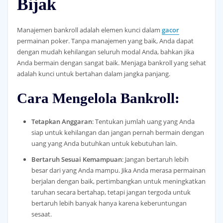
Bijak
Manajemen bankroll adalah elemen kunci dalam
gacor
permainan poker. Tanpa manajemen yang baik, Anda dapat
dengan mudah kehilangan seluruh modal Anda, bahkan jika
Anda bermain dengan sangat baik. Menjaga bankroll yang sehat
adalah kunci untuk bertahan dalam jangka panjang.
Cara Mengelola Bankroll:
Tetapkan Anggaran
: Tentukan jumlah uang yang Anda
siap untuk kehilangan dan jangan pernah bermain dengan
uang yang Anda butuhkan untuk kebutuhan lain.
Bertaruh Sesuai Kemampuan
: Jangan bertaruh lebih
besar dari yang Anda mampu. Jika Anda merasa permainan
berjalan dengan baik, pertimbangkan untuk meningkatkan
taruhan secara bertahap, tetapi jangan tergoda untuk
bertaruh lebih banyak hanya karena keberuntungan
sesaat.