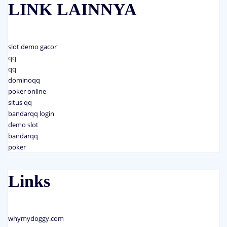
LINK LAINNYA
slot demo gacor
qq
qq
dominoqq
poker online
situs qq
bandarqq login
demo slot
bandarqq
poker
Links
whymydoggy.com