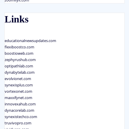
Links
educationalnewsupdates.com
flexiboostco.com
boostioweb.com
zephyrushub.com
optipathlab.com
dynabytelab.com
evolvionet.com
synexisplus.com
vortexonet.com
maxxifynet.com
innovexahub.com
dynacorelab.com
synexistechco.com
truvivopro.com