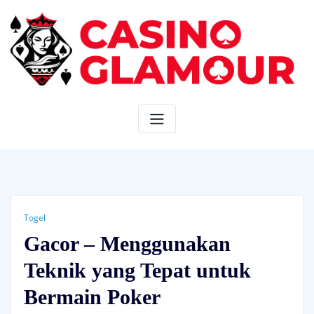
Skip
to
content
Togel
Gacor – Menggunakan
Teknik yang Tepat untuk
Bermain Poker