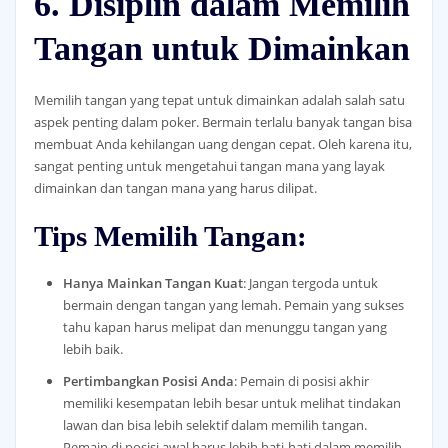
6. Disiplin dalam Memilih
Tangan untuk Dimainkan
Memilih tangan yang tepat untuk dimainkan adalah salah satu
aspek penting dalam poker. Bermain terlalu banyak tangan bisa
membuat Anda kehilangan uang dengan cepat. Oleh karena itu,
sangat penting untuk mengetahui tangan mana yang layak
dimainkan dan tangan mana yang harus dilipat.
Tips Memilih Tangan:
Hanya Mainkan Tangan Kuat
: Jangan tergoda untuk
bermain dengan tangan yang lemah. Pemain yang sukses
tahu kapan harus melipat dan menunggu tangan yang
lebih baik.
Pertimbangkan Posisi Anda
: Pemain di posisi akhir
memiliki kesempatan lebih besar untuk melihat tindakan
lawan dan bisa lebih selektif dalam memilih tangan.
Pemain di posisi awal harus lebih hati-hati dalam memilih