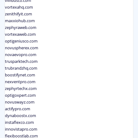
vividusco.com
vortexahq.com
zenithifyit.com
maxxiohub.com
zephyraweb.com
vortexaweb.com
optigeniusco.com
novuspherex.com
novaevopro.com
trusparktech.com
trubrandzhq.com
boostifynet.com
nexventpro.com
zephyrtechx.com
optigoxpert.com
novuswayz.com
actifypro.com
dynaboostx.com
instaflexco.com
innovistapro.com
flexiboostlab.com