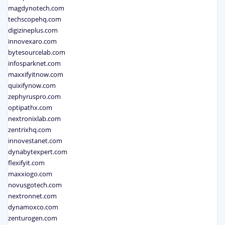
magdynotech.com
techscopehq.com
digizineplus.com
innovexaro.com
bytesourcelab.com
infosparknet.com
maxxifyitnow.com
quixifynow.com
zephyruspro.com
optipathx.com
nextronixlab.com
zentrixhq.com
innovestanet.com
dynabytexpert.com
flexifyit.com
maxxiogo.com
novusgotech.com
nextronnet.com
dynamoxco.com
zenturogen.com