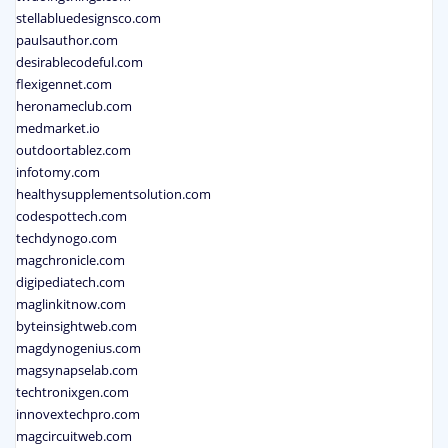
stellabluedesignsco.com
paulsauthor.com
desirablecodeful.com
flexigennet.com
heronameclub.com
medmarket.io
outdoortablez.com
infotomy.com
healthysupplementsolution.com
codespottech.com
techdynogo.com
magchronicle.com
digipediatech.com
maglinkitnow.com
byteinsightweb.com
magdynogenius.com
magsynapselab.com
techtronixgen.com
innovextechpro.com
magcircuitweb.com