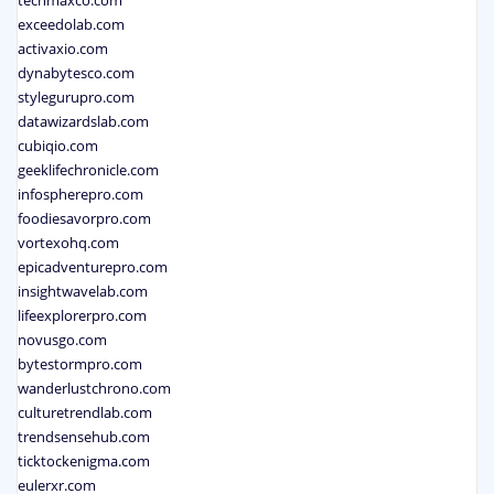
exceedolab.com
activaxio.com
dynabytesco.com
stylegurupro.com
datawizardslab.com
cubiqio.com
geeklifechronicle.com
infospherepro.com
foodiesavorpro.com
vortexohq.com
epicadventurepro.com
insightwavelab.com
lifeexplorerpro.com
novusgo.com
bytestormpro.com
wanderlustchrono.com
culturetrendlab.com
trendsensehub.com
ticktockenigma.com
eulerxr.com