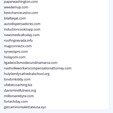
paperwashington.com
weedemup.com
bestchancecasino.com
bilalliaqat.com
autodispensadores.com
inductioncooktopp.com
newsmedicaltoday.com
roofingnevada.info
magconnectx.com
synexispro.com
holayomi.com
ligadeciclismodecundinamarca.com
nashvilleworkerscompensationattorney.com
holyfamilycathedralschool.org
londonkiddy.com
ufabetcoaching.biz
davismindfulness.org
millionairebyte.com
fortechday.com
getcaminorealestateusa.xyz