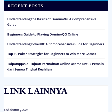
RECENT POSTS
Understanding the Basics of Domino99: A Comprehensive
Guide
Beginners Guide to Playing DominoQQ Online
Understanding Poker88: A Comprehensive Guide for Beginners
Top 10 Poker Strategies for Beginners to Win More Games
Taipanqqasia: Tujuan Permainan Online Utama untuk Pemain
dari Semua Tingkat Keahlian
LINK LAINNYA
slot demo gacor