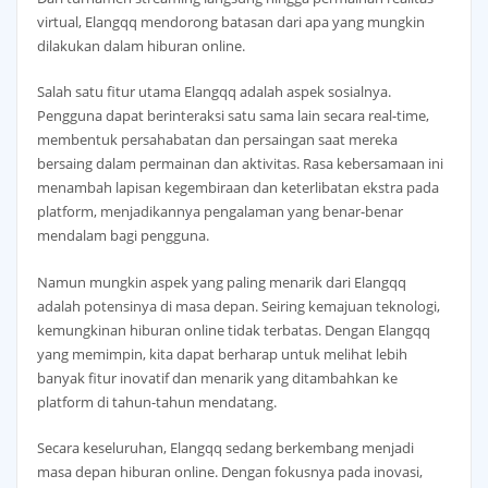
virtual, Elangqq mendorong batasan dari apa yang mungkin
dilakukan dalam hiburan online.
Salah satu fitur utama Elangqq adalah aspek sosialnya.
Pengguna dapat berinteraksi satu sama lain secara real-time,
membentuk persahabatan dan persaingan saat mereka
bersaing dalam permainan dan aktivitas. Rasa kebersamaan ini
menambah lapisan kegembiraan dan keterlibatan ekstra pada
platform, menjadikannya pengalaman yang benar-benar
mendalam bagi pengguna.
Namun mungkin aspek yang paling menarik dari Elangqq
adalah potensinya di masa depan. Seiring kemajuan teknologi,
kemungkinan hiburan online tidak terbatas. Dengan Elangqq
yang memimpin, kita dapat berharap untuk melihat lebih
banyak fitur inovatif dan menarik yang ditambahkan ke
platform di tahun-tahun mendatang.
Secara keseluruhan, Elangqq sedang berkembang menjadi
masa depan hiburan online. Dengan fokusnya pada inovasi,