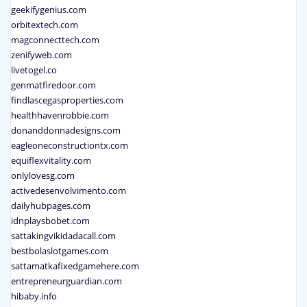
geekifygenius.com
orbitextech.com
magconnecttech.com
zenifyweb.com
livetogel.co
genmatfiredoor.com
findlascegasproperties.com
healthhavenrobbie.com
donanddonnadesigns.com
eagleoneconstructiontx.com
equiflexvitality.com
onlylovesg.com
activedesenvolvimento.com
dailyhubpages.com
idnplaysbobet.com
sattakingvikidadacall.com
bestbolaslotgames.com
sattamatkafixedgamehere.com
entrepreneurguardian.com
hibaby.info