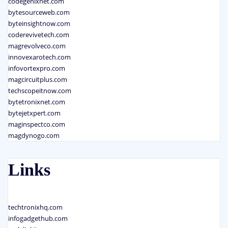
codegenixnet.com
bytesourceweb.com
byteinsightnow.com
coderevivetech.com
magrevolveco.com
innovexarotech.com
infovortexpro.com
magcircuitplus.com
techscopeitnow.com
bytetronixnet.com
bytejetxpert.com
maginspectco.com
magdynogo.com
Links
techtronixhq.com
infogadgethub.com