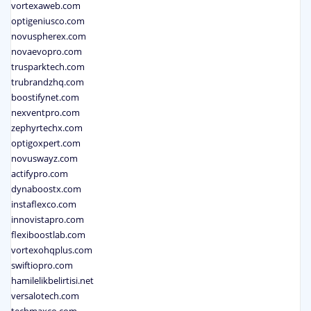
vortexaweb.com
optigeniusco.com
novuspherex.com
novaevopro.com
trusparktech.com
trubrandzhq.com
boostifynet.com
nexventpro.com
zephyrtechx.com
optigoxpert.com
novuswayz.com
actifypro.com
dynaboostx.com
instaflexco.com
innovistapro.com
flexiboostlab.com
vortexohqplus.com
swiftiopro.com
hamilelikbelirtisi.net
versalotech.com
techmaxco.com