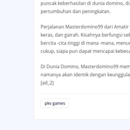
puncak keberhasilan di dunia domino, d
pertumbuhan dan peningkatan.
Perjalanan Masterdomino99 dari Amatir k
keras, dan gairah. Kisahnya berfungsi s
bercita -cita tinggi di mana -mana, me
cukup, siapa pun dapat mencapai kebesar
Di Dunia Domino, Masterdomino99 memer
namanya akan identik dengan keunggul
[ad_2]
pkv games