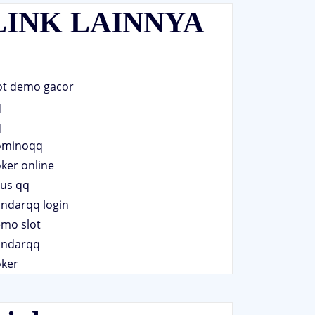
LINK LAINNYA
ot demo gacor
q
q
ominoqq
ker online
tus qq
ndarqq login
mo slot
andarqq
ker