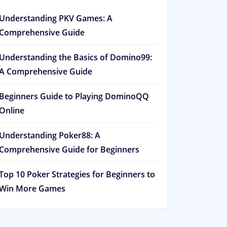
Understanding PKV Games: A
Comprehensive Guide
Understanding the Basics of Domino99:
A Comprehensive Guide
Beginners Guide to Playing DominoQQ
Online
Understanding Poker88: A
Comprehensive Guide for Beginners
Top 10 Poker Strategies for Beginners to
Win More Games