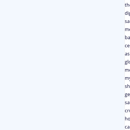
th
di
sa
me
ba
ce
a
gl
mo
my
sh
ge
sa
cr
ho
ca