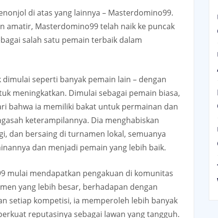
nonjol di atas yang lainnya – Masterdomino99.
n amatir, Masterdomino99 telah naik ke puncak
bagai salah satu pemain terbaik dalam
imulai seperti banyak pemain lain – dengan
tuk meningkatkan. Dimulai sebagai pemain biasa,
 bahwa ia memiliki bakat untuk permainan dan
ngasah keterampilannya. Dia menghabiskan
egi, dan bersaing di turnamen lokal, semuanya
nannya dan menjadi pemain yang lebih baik.
99 mulai mendapatkan pengakuan di komunitas
amen yang lebih besar, berhadapan dengan
an setiap kompetisi, ia memperoleh lebih banyak
erkuat reputasinya sebagai lawan yang tangguh.