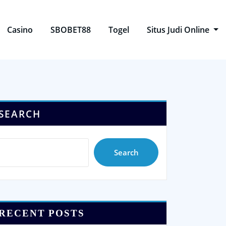
Casino
SBOBET88
Togel
Situs Judi Online
SEARCH
Search
RECENT POSTS