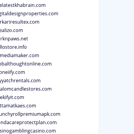
elatestkhabrain.com
gitaldesignproperties.com
rkariresultex.com
alizo.com
rknpaws.net
llostore.info
smediamaker.com
obalthoughtonline.com
neiify.com
yatchrentals.com
alomcandlestores.com
ekifyit.com
ttamatkaes.com
unchyrollpremiumapk.com
ndacareprotectplan.com
sinogamblingcasino.com