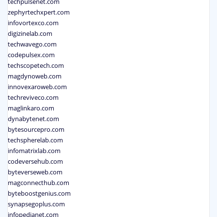
techpulsenet.com
zephyrtechxpert.com
infovortexco.com
digizinelab.com
techwavego.com
codepulsex.com
techscopetech.com
magdynoweb.com
innovexaroweb.com
techreviveco.com
maglinkaro.com
dynabytenet.com
bytesourcepro.com
techspherelab.com
infomatrixlab.com
codeversehub.com
byteverseweb.com
magconnecthub.com
byteboostgenius.com
synapsegoplus.com
infopedianet.com