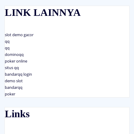
LINK LAINNYA
slot demo gacor
qq
qq
dominoqq
poker online
situs qq
bandarqq login
demo slot
bandarqq
poker
Links