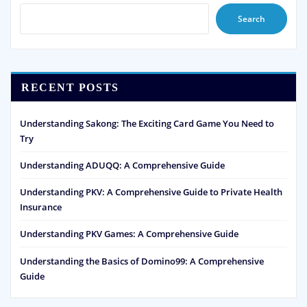
Search
RECENT POSTS
Understanding Sakong: The Exciting Card Game You Need to
Try
Understanding ADUQQ: A Comprehensive Guide
Understanding PKV: A Comprehensive Guide to Private Health
Insurance
Understanding PKV Games: A Comprehensive Guide
Understanding the Basics of Domino99: A Comprehensive
Guide