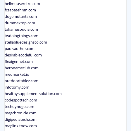
hellmouseretro.com
fcsabatehran.com
dogemutants.com
duramaxtop.com
takamasoudia.com
twdoingthings.com
stellabluedesignsco.com
paulsauthor.com
desirablecodeful.com
flexigennet.com
heronameclub.com
medmarket.io
outdoortablez.com
infotomy.com
healthysupplementsolution.com
codespottech.com
techdynogo.com
magchronicle.com
digipediatech.com
maglinkitnow.com