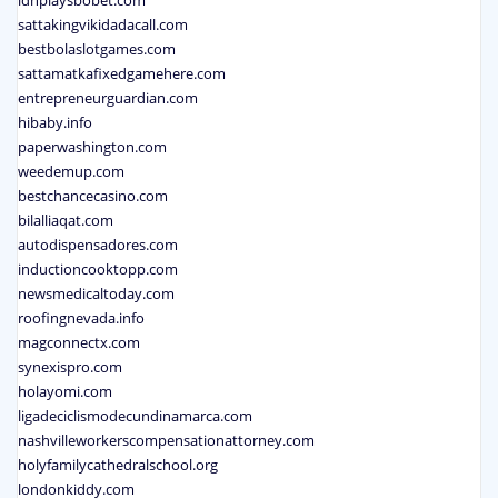
sattakingvikidadacall.com
bestbolaslotgames.com
sattamatkafixedgamehere.com
entrepreneurguardian.com
hibaby.info
paperwashington.com
weedemup.com
bestchancecasino.com
bilalliaqat.com
autodispensadores.com
inductioncooktopp.com
newsmedicaltoday.com
roofingnevada.info
magconnectx.com
synexispro.com
holayomi.com
ligadeciclismodecundinamarca.com
nashvilleworkerscompensationattorney.com
holyfamilycathedralschool.org
londonkiddy.com