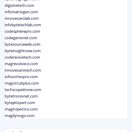
digizinetech.com
infomatrixgen.com
innovexarolab.com
infobytetechlab.com
codespherepro.com
codegenixnet.com
bytesourceweb.com
byteinsightnow.com
coderevivetech.com
magrevolveco.com
innovexarotech.com
infovortexpro.com
magcircuitplus.com
techscopeitnow.com
bytetronixnet.com
bytejetxpert.com
maginspectco.com
magdynogo.com