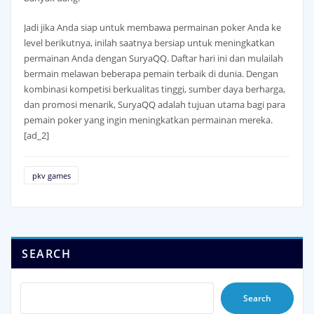
Jadi jika Anda siap untuk membawa permainan poker Anda ke
level berikutnya, inilah saatnya bersiap untuk meningkatkan
permainan Anda dengan SuryaQQ. Daftar hari ini dan mulailah
bermain melawan beberapa pemain terbaik di dunia. Dengan
kombinasi kompetisi berkualitas tinggi, sumber daya berharga,
dan promosi menarik, SuryaQQ adalah tujuan utama bagi para
pemain poker yang ingin meningkatkan permainan mereka.
[ad_2]
pkv games
SEARCH
Search