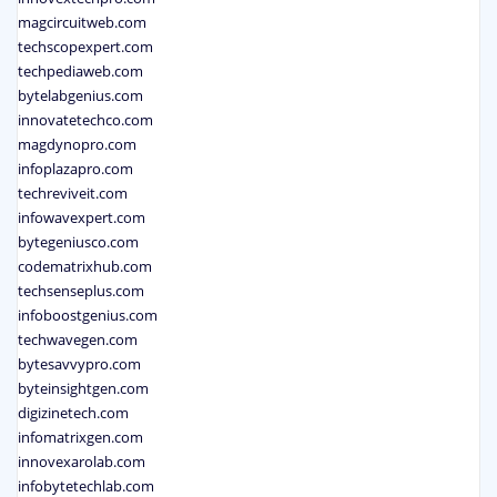
magcircuitweb.com
techscopexpert.com
techpediaweb.com
bytelabgenius.com
innovatetechco.com
magdynopro.com
infoplazapro.com
techreviveit.com
infowavexpert.com
bytegeniusco.com
codematrixhub.com
techsenseplus.com
infoboostgenius.com
techwavegen.com
bytesavvypro.com
byteinsightgen.com
digizinetech.com
infomatrixgen.com
innovexarolab.com
infobytetechlab.com