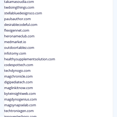
takamasoudia.com
twdoingthings.com
stellabluedesignsco.com
paulsauthor.com
desirablecodeful.com
flexigennet.com
heronameclub.com
medmarket.io
outdoortablez.com
infotomy.com
healthysupplementsolution.com
codespottech.com
techdynogo.com
magchronicle.com
digipediatech.com
maglinkitnow.com
byteinsightweb.com
magdynogenius.com
magsynapselab.com
techtronixgen.com
innovextechpro.com