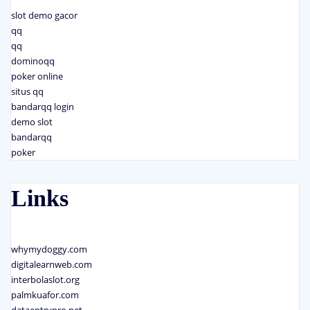
slot demo gacor
qq
qq
dominoqq
poker online
situs qq
bandarqq login
demo slot
bandarqq
poker
Links
whymydoggy.com
digitalearnweb.com
interbolaslot.org
palmkuafor.com