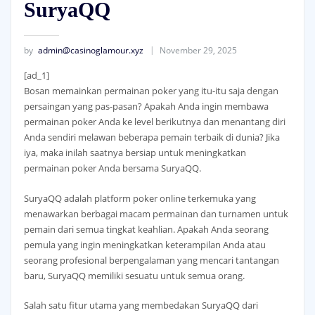
SuryaQQ
by
admin@casinoglamour.xyz
November 29, 2025
[ad_1]
Bosan memainkan permainan poker yang itu-itu saja dengan
persaingan yang pas-pasan? Apakah Anda ingin membawa
permainan poker Anda ke level berikutnya dan menantang diri
Anda sendiri melawan beberapa pemain terbaik di dunia? Jika
iya, maka inilah saatnya bersiap untuk meningkatkan
permainan poker Anda bersama SuryaQQ.
SuryaQQ adalah platform poker online terkemuka yang
menawarkan berbagai macam permainan dan turnamen untuk
pemain dari semua tingkat keahlian. Apakah Anda seorang
pemula yang ingin meningkatkan keterampilan Anda atau
seorang profesional berpengalaman yang mencari tantangan
baru, SuryaQQ memiliki sesuatu untuk semua orang.
Salah satu fitur utama yang membedakan SuryaQQ dari