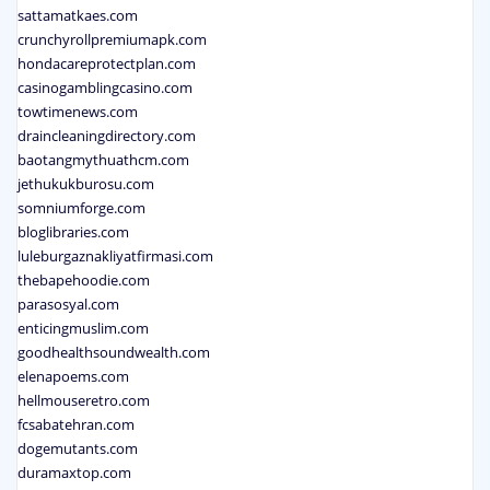
sattamatkaes.com
crunchyrollpremiumapk.com
hondacareprotectplan.com
casinogamblingcasino.com
towtimenews.com
draincleaningdirectory.com
baotangmythuathcm.com
jethukukburosu.com
somniumforge.com
bloglibraries.com
luleburgaznakliyatfirmasi.com
thebapehoodie.com
parasosyal.com
enticingmuslim.com
goodhealthsoundwealth.com
elenapoems.com
hellmouseretro.com
fcsabatehran.com
dogemutants.com
duramaxtop.com