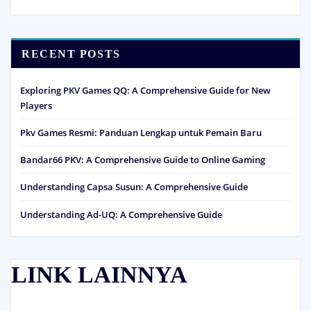
RECENT POSTS
Exploring PKV Games QQ: A Comprehensive Guide for New
Players
Pkv Games Resmi: Panduan Lengkap untuk Pemain Baru
Bandar66 PKV: A Comprehensive Guide to Online Gaming
Understanding Capsa Susun: A Comprehensive Guide
Understanding Ad-UQ: A Comprehensive Guide
LINK LAINNYA