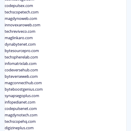
codepulsex.com
techscopetech.com
magdynoweb.com
innovexaroweb.com
techreviveco.com
maglinkaro.com
dynabytenet.com
bytesourcepro.com
techspherelab.com
infomatrixlab.com
codeversehub.com
byteverseweb.com
magconnecthub.com
byteboostgenius.com
synapsegoplus.com
infopedianet.com
codepulsenet.com
magdynotech.com
techscopehq.com
digizineplus.com