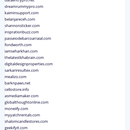
dataentrypro.net
dreamrummypro.com
kaiminsupport.com
belanjareceh.com
shannonsticker.com
insprationbuzz.com
passeiodebarcoarraial.com
fondworth.com
iamseharkhan.com
thelatestkhabrain.com
digitaldesignproperties.com
sarkariresultex.com
mealizo.com
barknpaws.net
cellostore.info
asmediamaker.com
globalthoughtonline.com
moneiify.com
myyatchrentals.com
shalomcandlestores.com
geekifyit.com