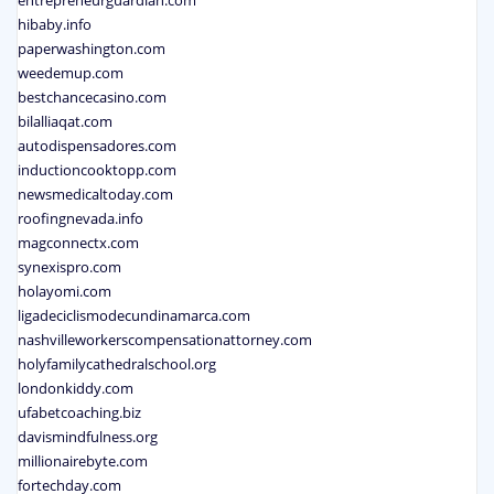
hibaby.info
paperwashington.com
weedemup.com
bestchancecasino.com
bilalliaqat.com
autodispensadores.com
inductioncooktopp.com
newsmedicaltoday.com
roofingnevada.info
magconnectx.com
synexispro.com
holayomi.com
ligadeciclismodecundinamarca.com
nashvilleworkerscompensationattorney.com
holyfamilycathedralschool.org
londonkiddy.com
ufabetcoaching.biz
davismindfulness.org
millionairebyte.com
fortechday.com