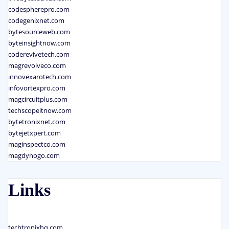
codespherepro.com
codegenixnet.com
bytesourceweb.com
byteinsightnow.com
coderevivetech.com
magrevolveco.com
innovexarotech.com
infovortexpro.com
magcircuitplus.com
techscopeitnow.com
bytetronixnet.com
bytejetxpert.com
maginspectco.com
magdynogo.com
Links
techtronixhq.com