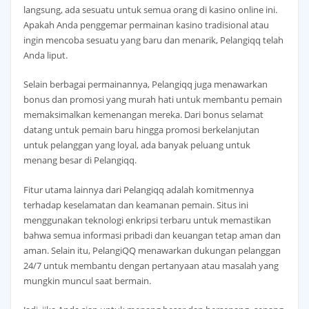
langsung, ada sesuatu untuk semua orang di kasino online ini.
Apakah Anda penggemar permainan kasino tradisional atau
ingin mencoba sesuatu yang baru dan menarik, Pelangiqq telah
Anda liput.
Selain berbagai permainannya, Pelangiqq juga menawarkan
bonus dan promosi yang murah hati untuk membantu pemain
memaksimalkan kemenangan mereka. Dari bonus selamat
datang untuk pemain baru hingga promosi berkelanjutan
untuk pelanggan yang loyal, ada banyak peluang untuk
menang besar di Pelangiqq.
Fitur utama lainnya dari Pelangiqq adalah komitmennya
terhadap keselamatan dan keamanan pemain. Situs ini
menggunakan teknologi enkripsi terbaru untuk memastikan
bahwa semua informasi pribadi dan keuangan tetap aman dan
aman. Selain itu, PelangiQQ menawarkan dukungan pelanggan
24/7 untuk membantu dengan pertanyaan atau masalah yang
mungkin muncul saat bermain.