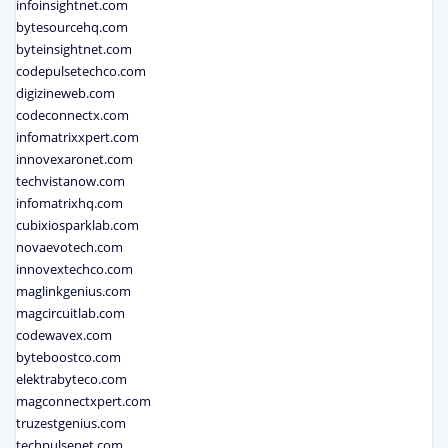
infoinsightnet.com
bytesourcehq.com
byteinsightnet.com
codepulsetechco.com
digizineweb.com
codeconnectx.com
infomatrixxpert.com
innovexaronet.com
techvistanow.com
infomatrixhq.com
cubixiosparklab.com
novaevotech.com
innovextechco.com
maglinkgenius.com
magcircuitlab.com
codewavex.com
byteboostco.com
elektrabyteco.com
magconnectxpert.com
truzestgenius.com
techpulsenet.com