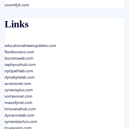
zoomifyit.com
Links
educationalnewsupdates.com
flexiboostco.com
boostioweb.com
zephyrushub.com
optipathlab.com
dynabytelab.com
evolvionet.com
synexisplus.com
vortexonet.com
maxxifynet.com
innovexahub.com
dynacorelab.com
synexistechco.com
truvivopro.com