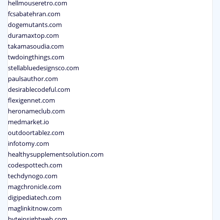
hellmouseretro.com
fcsabatehran.com
dogemutants.com
duramaxtop.com
takamasoudia.com
twdoingthings.com
stellabluedesignsco.com
paulsauthor.com
desirablecodeful.com
flexigennet.com
heronameclub.com
medmarket.io
outdoortablez.com
infotomy.com
healthysupplementsolution.com
codespottech.com
techdynogo.com
magchronicle.com
digipediatech.com
maglinkitnow.com
byteinsightweb.com