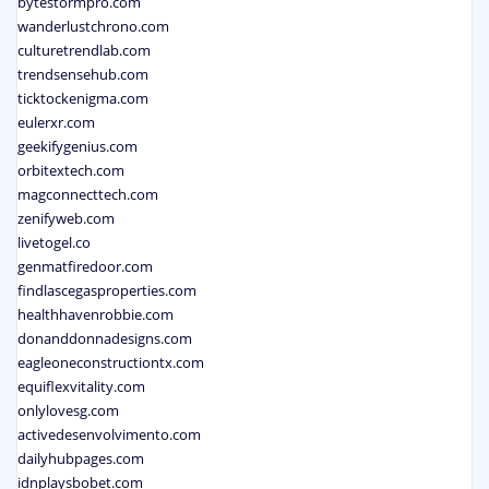
bytestormpro.com
wanderlustchrono.com
culturetrendlab.com
trendsensehub.com
ticktockenigma.com
eulerxr.com
geekifygenius.com
orbitextech.com
magconnecttech.com
zenifyweb.com
livetogel.co
genmatfiredoor.com
findlascegasproperties.com
healthhavenrobbie.com
donanddonnadesigns.com
eagleoneconstructiontx.com
equiflexvitality.com
onlylovesg.com
activedesenvolvimento.com
dailyhubpages.com
idnplaysbobet.com