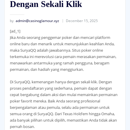
Dengan Sekali Klik
by
admin@casinoglamour.xyz
December 15, 2025
[ad_1]
Jika Anda seorang penggemar poker dan mencari platform
online baru dan menarik untuk menunjukkan keahlian Anda,
maka SuryaQQ adalah jawabannya. Situs poker online
terkemuka ini merevolusi cara pemain merasakan permainan,
menawarkan antarmuka yang ramah pengguna, beragam
permainan, dan hadiah yang menggiurkan.
Di SuryaQQ, kemenangan hanya dengan sekali klik. Dengan
proses pendaftaran yang sederhana, pemain dapat dengan
cepat bergabung dalam aksi dan mulai memainkan permainan
poker favorit mereka. Baik Anda seorang profesional
berpengalaman atau pemula, selalu ada permainan untuk
semua orang di SuryaQQ. Dari Texas Hold’em hingga Omaha,
ada banyak pilihan untuk dipilih, memastikan Anda tidak akan
pernah bosan.