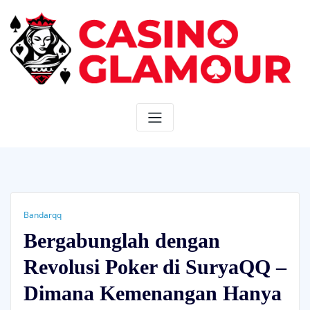
Skip
to
content
Bandarqq
Bergabunglah dengan
Revolusi Poker di SuryaQQ –
Dimana Kemenangan Hanya