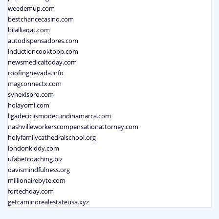
weedemup.com
bestchancecasino.com
bilalliaqat.com
autodispensadores.com
inductioncooktopp.com
newsmedicaltoday.com
roofingnevada.info
magconnectx.com
synexispro.com
holayomi.com
ligadeciclismodecundinamarca.com
nashvilleworkerscompensationattorney.com
holyfamilycathedralschool.org
londonkiddy.com
ufabetcoaching.biz
davismindfulness.org
millionairebyte.com
fortechday.com
getcaminorealestateusa.xyz