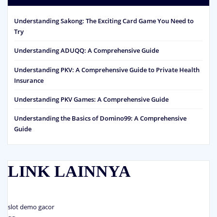
Understanding Sakong: The Exciting Card Game You Need to
Try
Understanding ADUQQ: A Comprehensive Guide
Understanding PKV: A Comprehensive Guide to Private Health
Insurance
Understanding PKV Games: A Comprehensive Guide
Understanding the Basics of Domino99: A Comprehensive
Guide
LINK LAINNYA
slot demo gacor