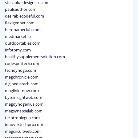
stellabluedesignsco.com
paulsauthor.com
desirablecodeful.com
flexigennet.com
heronameclub.com
medmarket.io
outdoortablez.com
infotomy.com
healthysupplementsolution.com
codespottech.com
techdynogo.com
magchronicle.com
digipediatech.com
maglinkitnow.com
byteinsightweb.com
magdynogenius.com
magsynapselab.com
techtronixgen.com
innovextechpro.com
magcircuitweb.com
techscopexpert.com