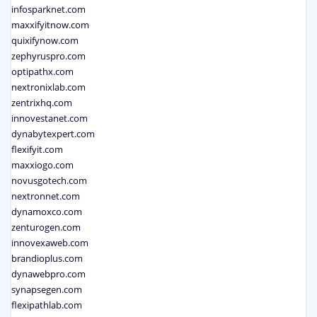
infosparknet.com
maxxifyitnow.com
quixifynow.com
zephyruspro.com
optipathx.com
nextronixlab.com
zentrixhq.com
innovestanet.com
dynabytexpert.com
flexifyit.com
maxxiogo.com
novusgotech.com
nextronnet.com
dynamoxco.com
zenturogen.com
innovexaweb.com
brandioplus.com
dynawebpro.com
synapsegen.com
flexipathlab.com