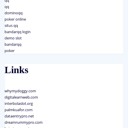
qq
qq
dominoqq
poker online
situs qq
bandarqq login
demo slot
bandarqq
poker
Links
whymydoggy.com
digitalearnweb.com
interbolaslot.org
palmkuafor.com
dataentrypro.net
dreamrummypro.com