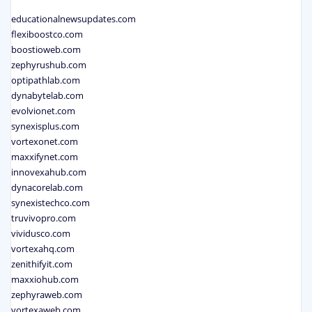
educationalnewsupdates.com
flexiboostco.com
boostioweb.com
zephyrushub.com
optipathlab.com
dynabytelab.com
evolvionet.com
synexisplus.com
vortexonet.com
maxxifynet.com
innovexahub.com
dynacorelab.com
synexistechco.com
truvivopro.com
vividusco.com
vortexahq.com
zenithifyit.com
maxxiohub.com
zephyraweb.com
vortexaweb.com