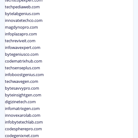
techpediaweb.com
bytelabgenius.com
innovatetechco.com
magdynopro.com
infoplazapro.com
techreviveit.com
infowavexpert.com
bytegeniusco.com
codematrixhub.com
techsenseplus.com
infoboostgenius.com
techwavegen.com
bytesavvypro.com
byteinsightgen.com
digizinetech.com
infomatrixgen.com
innovexarolab.com
infobytetechlab.com
codespherepro.com
codegenixnet.com