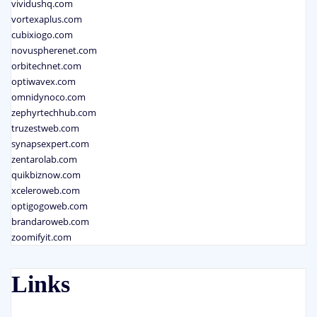
vividushq.com
vortexaplus.com
cubixiogo.com
novuspherenet.com
orbitechnet.com
optiwavex.com
omnidynoco.com
zephyrtechhub.com
truzestweb.com
synapsexpert.com
zentarolab.com
quikbiznow.com
xceleroweb.com
optigogoweb.com
brandaroweb.com
zoomifyit.com
Links