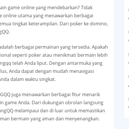
in game online yang mendebarkan? Tidak
ame online utama yang menawarkan berbagai
mua tingkat keterampilan. Dari poker ke domino,
ngQQ.
 adalah berbagai permainan yang tersedia. Apakah
onal seperti poker atau menikmati bermain lebih
ngqq telah Anda liput. Dengan antarmuka yang
lus, Anda dapat dengan mudah menavigasi
nda dalam waktu singkat.
NGQQ juga menawarkan berbagai fitur menarik
n game Anda. Dari dukungan obrolan langsung
angQQ melampaui dan di luar untuk memastikan
laman bermain yang aman dan menyenangkan.