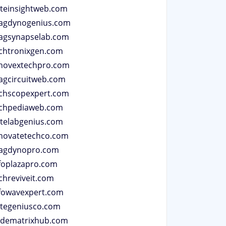
teinsightweb.com
agdynogenius.com
agsynapselab.com
chtronixgen.com
novextechpro.com
gcircuitweb.com
chscopexpert.com
chpediaweb.com
telabgenius.com
novatetechco.com
agdynopro.com
foplazapro.com
chreviveit.com
fowavexpert.com
tegeniusco.com
dematrixhub.com