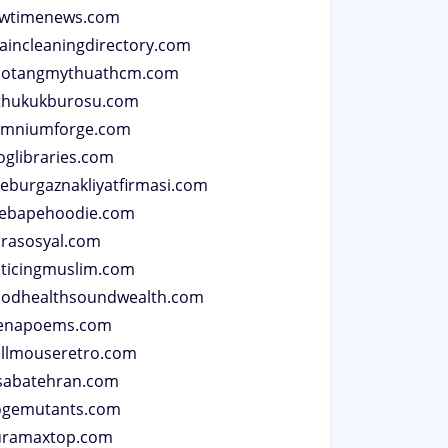
owtimenews.com
aincleaningdirectory.com
aotangmythuathcm.com
thukukburosu.com
omniumforge.com
oglibraries.com
leburgaznakliyatfirmasi.com
ebapehoodie.com
rasosyal.com
ticingmuslim.com
odhealthsoundwealth.com
lenapoems.com
llmouseretro.com
sabatehran.com
ogemutants.com
uramaxtop.com