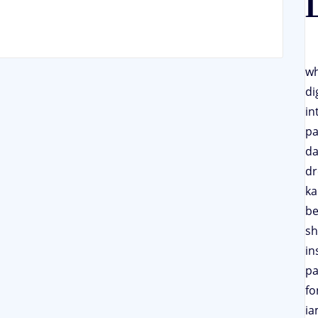
w
di
in
pa
da
d
ka
be
sh
in
pa
fo
i