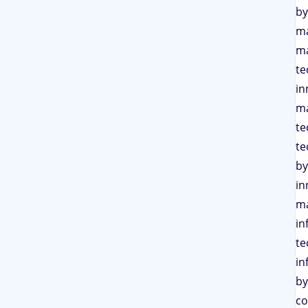
by
m
m
te
in
ma
te
te
by
in
m
in
te
in
by
co