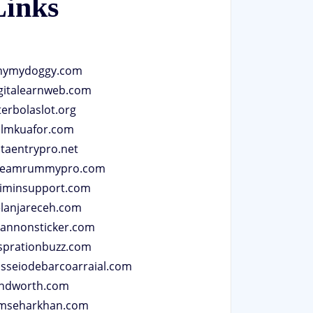
Links
hymydoggy.com
gitalearnweb.com
terbolaslot.org
lmkuafor.com
taentrypro.net
reamrummypro.com
iminsupport.com
lanjareceh.com
annonsticker.com
sprationbuzz.com
sseiodebarcoarraial.com
ndworth.com
amseharkhan.com