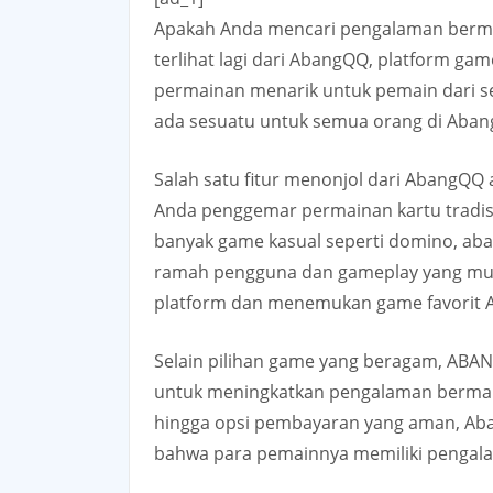
Apakah Anda mencari pengalaman berma
terlihat lagi dari AbangQQ, platform g
permainan menarik untuk pemain dari se
ada sesuatu untuk semua orang di Aba
Salah satu fitur menonjol dari AbangQQ
Anda penggemar permainan kartu tradisi
banyak game kasual seperti domino, aba
ramah pengguna dan gameplay yang mu
platform dan menemukan game favorit A
Selain pilihan game yang beragam, ABA
untuk meningkatkan pengalaman bermai
hingga opsi pembayaran yang aman, Ab
bahwa para pemainnya memiliki penga