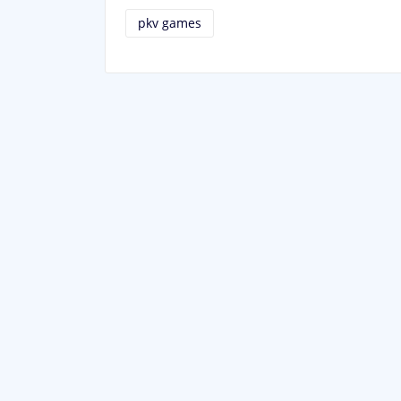
pkv games