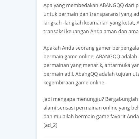
Apa yang membedakan ABANGQQ dari pla
untuk bermain dan transparansi yang adi
langkah -langkah keamanan yang ketat, 
transaksi keuangan Anda aman dan aman
Apakah Anda seorang gamer berpengala
bermain game online, ABANGQQ adalah 
permainan yang menarik, antarmuka ya
bermain adil, AbangQQ adalah tujuan u
kegembiraan game online.
Jadi mengapa menunggu? Bergabunglah 
alami sensasi permainan online yang be
dan mulailah bermain game favorit Anda
[ad_2]