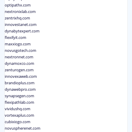
optipathx.com
nextronixlab.com
zentrixhq.com
innovestanet.com
dynabytexpert.com
flexifyit.com
maxxiogo.com
novusgotech.com
nextronnet.com
dynamoxco.com
zenturogen.com
innovexaweb.com
brandioplus.com
dynawebpro.com
synapsegen.com
flexipathlab.com
vividushq.com
vortexaplus.com
cubixiogo.com
novuspherenet.com