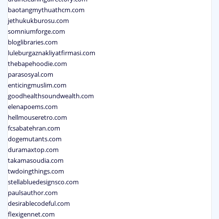
baotangmythuathcm.com
jethukukburosu.com
somniumforge.com
bloglibraries.com
luleburgaznakliyatfirmasi.com
thebapehoodie.com
parasosyal.com
enticingmuslim.com
goodhealthsoundwealth.com
elenapoems.com
hellmouseretro.com
fcsabatehran.com
dogemutants.com
duramaxtop.com
takamasoudia.com
twdoingthings.com
stellabluedesignsco.com
paulsauthor.com
desirablecodeful.com
flexigennet.com