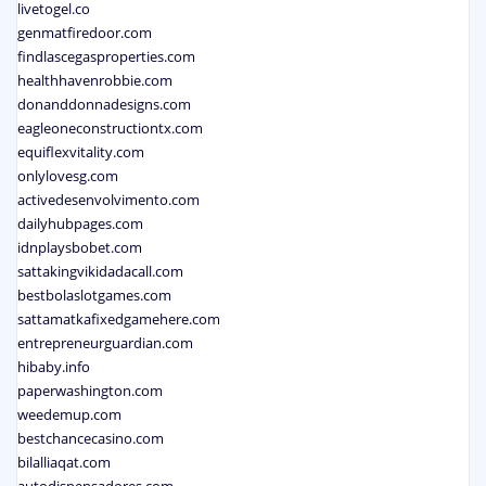
livetogel.co
genmatfiredoor.com
findlascegasproperties.com
healthhavenrobbie.com
donanddonnadesigns.com
eagleoneconstructiontx.com
equiflexvitality.com
onlylovesg.com
activedesenvolvimento.com
dailyhubpages.com
idnplaysbobet.com
sattakingvikidadacall.com
bestbolaslotgames.com
sattamatkafixedgamehere.com
entrepreneurguardian.com
hibaby.info
paperwashington.com
weedemup.com
bestchancecasino.com
bilalliaqat.com
autodispensadores.com