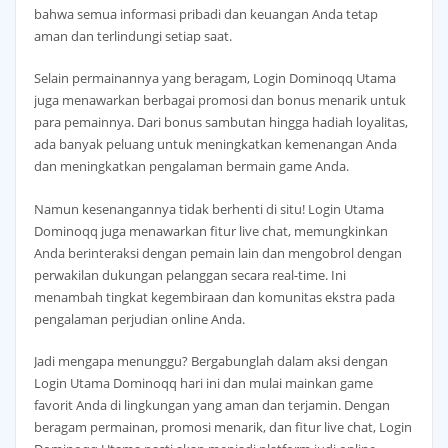
bahwa semua informasi pribadi dan keuangan Anda tetap
aman dan terlindungi setiap saat.
Selain permainannya yang beragam, Login Dominoqq Utama
juga menawarkan berbagai promosi dan bonus menarik untuk
para pemainnya. Dari bonus sambutan hingga hadiah loyalitas,
ada banyak peluang untuk meningkatkan kemenangan Anda
dan meningkatkan pengalaman bermain game Anda.
Namun kesenangannya tidak berhenti di situ! Login Utama
Dominoqq juga menawarkan fitur live chat, memungkinkan
Anda berinteraksi dengan pemain lain dan mengobrol dengan
perwakilan dukungan pelanggan secara real-time. Ini
menambah tingkat kegembiraan dan komunitas ekstra pada
pengalaman perjudian online Anda.
Jadi mengapa menunggu? Bergabunglah dalam aksi dengan
Login Utama Dominoqq hari ini dan mulai mainkan game
favorit Anda di lingkungan yang aman dan terjamin. Dengan
beragam permainan, promosi menarik, dan fitur live chat, Login