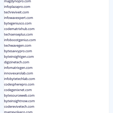
magdynopro.com
infoplazapro.com
techreviveit.com
infowavexpert.com
bytegeniusco.com
codematrixhub.com
techsenseplus.com
infoboostgenius.com
techwavegen.com
bytesavvypro.com
byteinsightgen.com
digizinetech.com
infomatrixgen.com
innovexarolab.com
infobytetechlab.com
codespherepro.com
codegenixnet.com
bytesourceweb.com
byteinsightnow.com
coderevivetech.com
magrevolveco.com