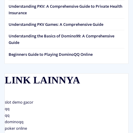
Understanding PKV: A Comprehensive Guide to Private Health
Insurance
Understanding PKV Games: A Comprehensive Guide
Understanding the Basics of Domino99: A Comprehensive
Guide
Beginners Guide to Playing DominoQQ Online
LINK LAINNYA
slot demo gacor
qq
qq
dominoqq
poker online