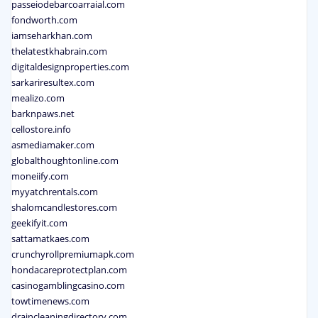
passeiodebarcoarraial.com
fondworth.com
iamseharkhan.com
thelatestkhabrain.com
digitaldesignproperties.com
sarkariresultex.com
mealizo.com
barknpaws.net
cellostore.info
asmediamaker.com
globalthoughtonline.com
moneiify.com
myyatchrentals.com
shalomcandlestores.com
geekifyit.com
sattamatkaes.com
crunchyrollpremiumapk.com
hondacareprotectplan.com
casinogamblingcasino.com
towtimenews.com
draincleaningdirectory.com