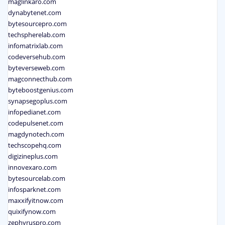
maglinkaro.com
dynabytenet.com
bytesourcepro.com
techspherelab.com
infomatrixlab.com
codeversehub.com
byteverseweb.com
magconnecthub.com
byteboostgenius.com
synapsegoplus.com
infopedianet.com
codepulsenet.com
magdynotech.com
techscopehq.com
digizineplus.com
innovexaro.com
bytesourcelab.com
infosparknet.com
maxxifyitnow.com
quixifynow.com
zephyruspro.com