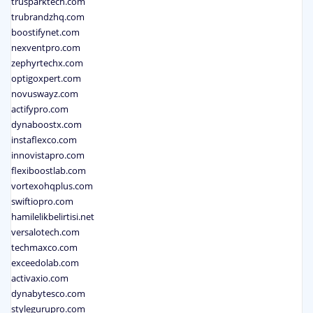
trusparktech.com
trubrandzhq.com
boostifynet.com
nexventpro.com
zephyrtechx.com
optigoxpert.com
novuswayz.com
actifypro.com
dynaboostx.com
instaflexco.com
innovistapro.com
flexiboostlab.com
vortexohqplus.com
swiftiopro.com
hamilelikbelirtisi.net
versalotech.com
techmaxco.com
exceedolab.com
activaxio.com
dynabytesco.com
stylegurupro.com