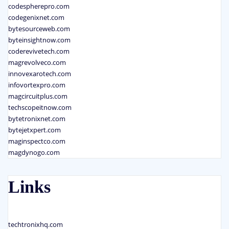
codespherepro.com
codegenixnet.com
bytesourceweb.com
byteinsightnow.com
coderevivetech.com
magrevolveco.com
innovexarotech.com
infovortexpro.com
magcircuitplus.com
techscopeitnow.com
bytetronixnet.com
bytejetxpert.com
maginspectco.com
magdynogo.com
Links
techtronixhq.com