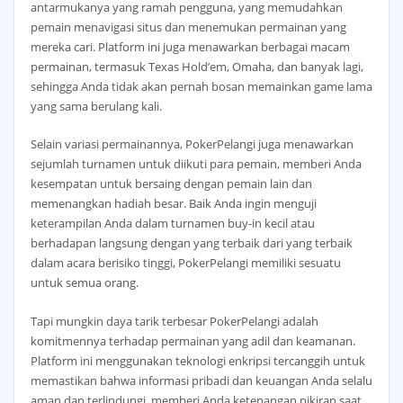
antarmukanya yang ramah pengguna, yang memudahkan
pemain menavigasi situs dan menemukan permainan yang
mereka cari. Platform ini juga menawarkan berbagai macam
permainan, termasuk Texas Hold’em, Omaha, dan banyak lagi,
sehingga Anda tidak akan pernah bosan memainkan game lama
yang sama berulang kali.
Selain variasi permainannya, PokerPelangi juga menawarkan
sejumlah turnamen untuk diikuti para pemain, memberi Anda
kesempatan untuk bersaing dengan pemain lain dan
memenangkan hadiah besar. Baik Anda ingin menguji
keterampilan Anda dalam turnamen buy-in kecil atau
berhadapan langsung dengan yang terbaik dari yang terbaik
dalam acara berisiko tinggi, PokerPelangi memiliki sesuatu
untuk semua orang.
Tapi mungkin daya tarik terbesar PokerPelangi adalah
komitmennya terhadap permainan yang adil dan keamanan.
Platform ini menggunakan teknologi enkripsi tercanggih untuk
memastikan bahwa informasi pribadi dan keuangan Anda selalu
aman dan terlindungi, memberi Anda ketenangan pikiran saat