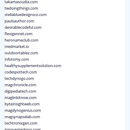
takamasoudia.com
twdoingthings.com
stellabluedesignsco.com
paulsauthor.com
desirablecodeful.com
flexigennet.com
heronameclub.com
medmarket.io
outdoortablez.com
infotomy.com
healthysupplementsolution.com
codespottech.com
techdynogo.com
magchronicle.com
digipediatech.com
maglinkitnow.com
byteinsightweb.com
magdynogenius.com
magsynapselab.com
techtronixgen.com
innovextechpro.com