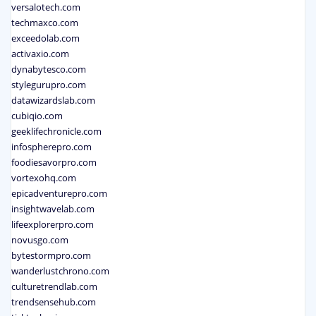
versalotech.com
techmaxco.com
exceedolab.com
activaxio.com
dynabytesco.com
stylegurupro.com
datawizardslab.com
cubiqio.com
geeklifechronicle.com
infospherepro.com
foodiesavorpro.com
vortexohq.com
epicadventurepro.com
insightwavelab.com
lifeexplorerpro.com
novusgo.com
bytestormpro.com
wanderlustchrono.com
culturetrendlab.com
trendsensehub.com