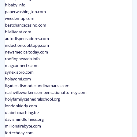
hibaby.info
paperwashington.com
weedemup.com
bestchancecasino.com
bilalliaqat.com
autodispensadores.com
inductioncooktopp.com
newsmedicaltoday.com
roofingnevada.info
magconnectx.com
synexispro.com
holayomi.com
ligadeciclismodecundinamarca.com
nashvilleworkerscompensationattorney.com
holyfamilycathedralschool.org
londonkiddy.com
ufabetcoaching.biz
davismindfulness.org
millionairebyte.com
fortechday.com