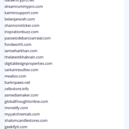
dataentrypro.net
dreamrummypro.com
kaiminsupport.com
belanjareceh.com
shannonsticker.com
insprationbuzz.com
passeiodebarcoarraial.com
fondworth.com
iamseharkhan.com
thelatestkhabrain.com
digitaldesignproperties.com
sarkariresultex.com
mealizo.com
barknpaws.net
cellostore.info
asmediamaker.com
globalthoughtonline.com
moneiify.com
myyatchrentals.com
shalomcandlestores.com
geekifyit.com