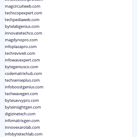
magcircuitweb.com
techscopexpert.com
techpediaweb.com
bytelabgenius.com
innovatetechco.com
magdynopro.com
infoplazapro.com
techreviveit.com
infowavexpert.com
bytegeniusco.com
codematrixhub.com
techsenseplus.com
infoboostgenius.com
techwavegen.com
bytesavvypro.com
byteinsightgen.com
digizinetech.com
infomatrixgen.com
innovexarolab.com
infobytetechlab.com