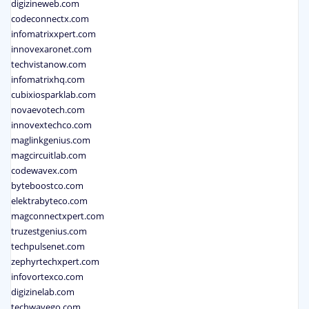
digizineweb.com
codeconnectx.com
infomatrixxpert.com
innovexaronet.com
techvistanow.com
infomatrixhq.com
cubixiosparklab.com
novaevotech.com
innovextechco.com
maglinkgenius.com
magcircuitlab.com
codewavex.com
byteboostco.com
elektrabyteco.com
magconnectxpert.com
truzestgenius.com
techpulsenet.com
zephyrtechxpert.com
infovortexco.com
digizinelab.com
techwavego.com