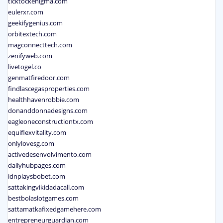
ticktockenigma.com
eulerxr.com
geekifygenius.com
orbitextech.com
magconnecttech.com
zenifyweb.com
livetogel.co
genmatfiredoor.com
findlascegasproperties.com
healthhavenrobbie.com
donanddonnadesigns.com
eagleoneconstructiontx.com
equiflexvitality.com
onlylovesg.com
activedesenvolvimento.com
dailyhubpages.com
idnplaysbobet.com
sattakingvikidadacall.com
bestbolaslotgames.com
sattamatkafixedgamehere.com
entrepreneurguardian.com