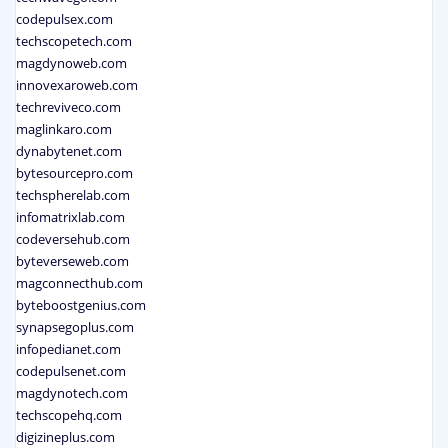
codepulsex.com
techscopetech.com
magdynoweb.com
innovexaroweb.com
techreviveco.com
maglinkaro.com
dynabytenet.com
bytesourcepro.com
techspherelab.com
infomatrixlab.com
codeversehub.com
byteverseweb.com
magconnecthub.com
byteboostgenius.com
synapsegoplus.com
infopedianet.com
codepulsenet.com
magdynotech.com
techscopehq.com
digizineplus.com