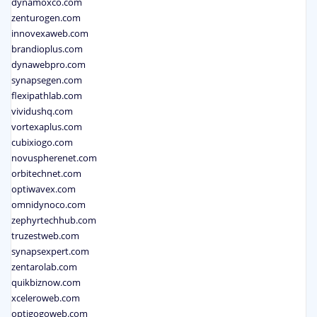
dynamoxco.com
zenturogen.com
innovexaweb.com
brandioplus.com
dynawebpro.com
synapsegen.com
flexipathlab.com
vividushq.com
vortexaplus.com
cubixiogo.com
novuspherenet.com
orbitechnet.com
optiwavex.com
omnidynoco.com
zephyrtechhub.com
truzestweb.com
synapsexpert.com
zentarolab.com
quikbiznow.com
xceleroweb.com
optigogoweb.com