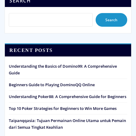
SEARCH
Search
RECENT POSTS
Understanding the Basics of Domino99: A Comprehensive
Guide
Beginners Guide to Playing DominoQQ Online
Understanding Poker88: A Comprehensive Guide for Beginners
Top 10 Poker Strategies for Beginners to Win More Games
Taipanqqasia: Tujuan Permainan Online Utama untuk Pemain
dari Semua Tingkat Keahlian