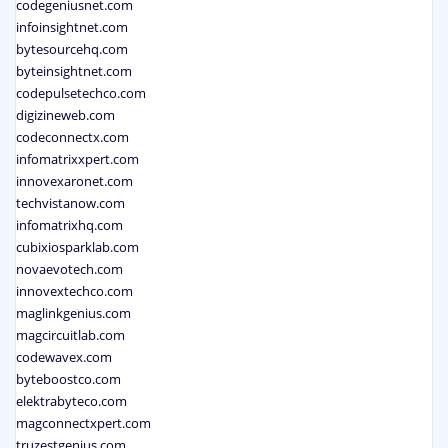
codegeniusnet.com
infoinsightnet.com
bytesourcehq.com
byteinsightnet.com
codepulsetechco.com
digizineweb.com
codeconnectx.com
infomatrixxpert.com
innovexaronet.com
techvistanow.com
infomatrixhq.com
cubixiosparklab.com
novaevotech.com
innovextechco.com
maglinkgenius.com
magcircuitlab.com
codewavex.com
byteboostco.com
elektrabyteco.com
magconnectxpert.com
truzestgenius.com