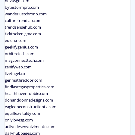
novusgo.com
bytestormpro.com
wanderlustchrono.com
culturetrendlab.com
trendsensehub.com
ticktockenigma.com
eulerxr.com
geekifygenius.com
orbitextech.com
magconnecttech.com
zenifyweb.com
livetogel.co
genmatfiredoor.com
findlascegasproperties.com
healthhavenrobbie.com
donanddonnadesigns.com
eagleoneconstructiontx.com
equiflexvitality.com
onlylovesg.com
activedesenvolvimento.com
dailyhubpages.com