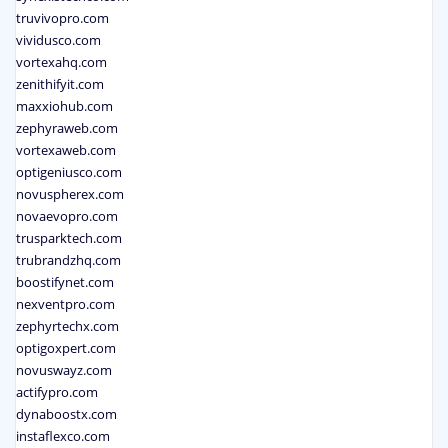
truvivopro.com
vividusco.com
vortexahq.com
zenithifyit.com
maxxiohub.com
zephyraweb.com
vortexaweb.com
optigeniusco.com
novuspherex.com
novaevopro.com
trusparktech.com
trubrandzhq.com
boostifynet.com
nexventpro.com
zephyrtechx.com
optigoxpert.com
novuswayz.com
actifypro.com
dynaboostx.com
instaflexco.com