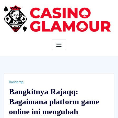
Skip
to
content
Bandarqq
Bangkitnya Rajaqq:
Bagaimana platform game
online ini mengubah