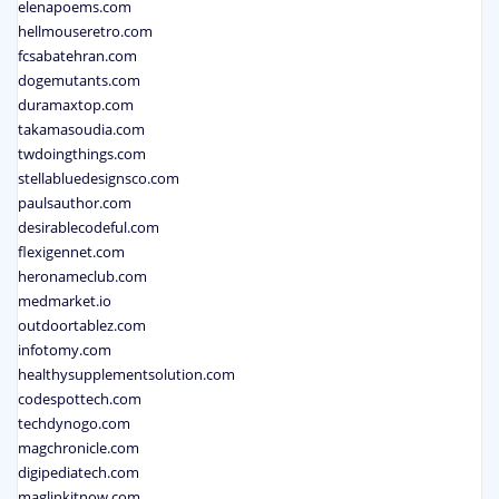
elenapoems.com
hellmouseretro.com
fcsabatehran.com
dogemutants.com
duramaxtop.com
takamasoudia.com
twdoingthings.com
stellabluedesignsco.com
paulsauthor.com
desirablecodeful.com
flexigennet.com
heronameclub.com
medmarket.io
outdoortablez.com
infotomy.com
healthysupplementsolution.com
codespottech.com
techdynogo.com
magchronicle.com
digipediatech.com
maglinkitnow.com