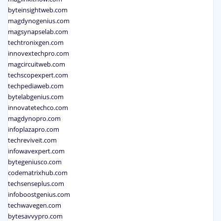
byteinsightweb.com
magdynogenius.com
magsynapselab.com
techtronixgen.com
innovextechpro.com
magcircuitweb.com
techscopexpert.com
techpediaweb.com
bytelabgenius.com
innovatetechco.com
magdynopro.com
infoplazapro.com
techreviveit.com
infowavexpert.com
bytegeniusco.com
codematrixhub.com
techsenseplus.com
infoboostgenius.com
techwavegen.com
bytesavvypro.com