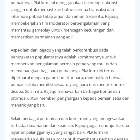
pemainnya. Platform ini menggunakan teknologi enkripsi
canggih untuk memastikan bahwa semua transaksi dan
informasi pribadi tetap aman dan aman. Selain itu, Rajaqq
mempekerjakan tim moderator berpengalaman yang
memantau gameplay untuk mencegah kecurangan dan
memastikan permainan yang adil.
Aspek lain dari Rajaqq yang telah berkontribusi pada
peningkatan popularitasnya adalah komitmennya untuk
memberikan pengalaman bermain game yang mulus dan
menyenangkan bagi para pemainnya. Platform ini terus
diperbarui dengan game dan fitur baru, memastikan bahwa
pemain selalu memiliki sesuatu yang baru dan menarik untuk
dicoba. Selain itu, Rajaqq menawarkan berbagai bonus dan
promosi untuk memberi penghargaan kepada pemain setia dan
menarik yang baru.
Selain berbagai permainan dan komitmen yang mengesankan
terhadap keamanan dan keadilan, Rajaqq juga menonjol karena
layanan pelanggannya yang sangat baik. Platform ini
menawarkan dukungan 24/7 untuk membantu pemain dengan