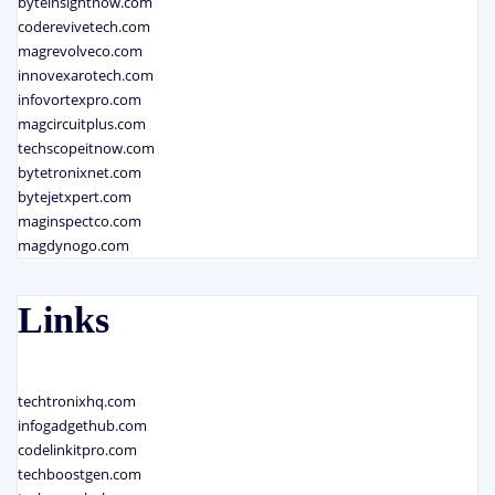
byteinsightnow.com
coderevivetech.com
magrevolveco.com
innovexarotech.com
infovortexpro.com
magcircuitplus.com
techscopeitnow.com
bytetronixnet.com
bytejetxpert.com
maginspectco.com
magdynogo.com
Links
techtronixhq.com
infogadgethub.com
codelinkitpro.com
techboostgen.com