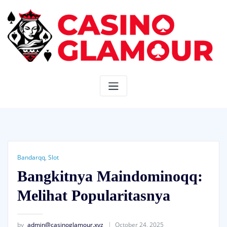
Skip
to
content
Bandarqq
,
Slot
Bangkitnya Maindominoqq:
Melihat Popularitasnya
by
admin@casinoglamour.xyz
October 24, 2025