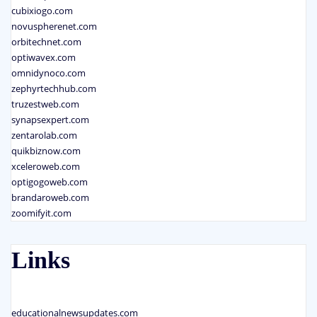
cubixiogo.com
novuspherenet.com
orbitechnet.com
optiwavex.com
omnidynoco.com
zephyrtechhub.com
truzestweb.com
synapsexpert.com
zentarolab.com
quikbiznow.com
xceleroweb.com
optigogoweb.com
brandaroweb.com
zoomifyit.com
Links
educationalnewsupdates.com