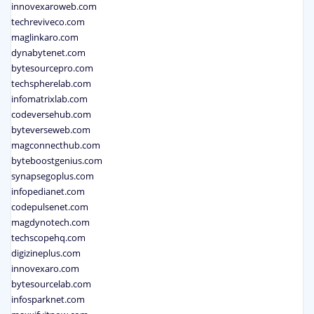
innovexaroweb.com
techreviveco.com
maglinkaro.com
dynabytenet.com
bytesourcepro.com
techspherelab.com
infomatrixlab.com
codeversehub.com
byteverseweb.com
magconnecthub.com
byteboostgenius.com
synapsegoplus.com
infopedianet.com
codepulsenet.com
magdynotech.com
techscopehq.com
digizineplus.com
innovexaro.com
bytesourcelab.com
infosparknet.com