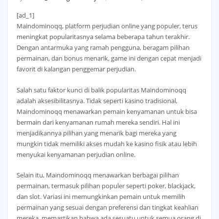
[ad_1]
Maindominoqq, platform perjudian online yang populer, terus
meningkat popularitasnya selama beberapa tahun terakhir.
Dengan antarmuka yang ramah pengguna, beragam pilihan
permainan, dan bonus menarik, game ini dengan cepat menjadi
favorit di kalangan penggemar perjudian.
Salah satu faktor kunci di balik popularitas Maindominoqq
adalah aksesibilitasnya. Tidak seperti kasino tradisional,
Maindominoqq menawarkan pemain kenyamanan untuk bisa
bermain dari kenyamanan rumah mereka sendiri. Hal ini
menjadikannya pilihan yang menarik bagi mereka yang
mungkin tidak memiliki akses mudah ke kasino fisik atau lebih
menyukai kenyamanan perjudian online.
Selain itu, Maindominoqq menawarkan berbagai pilihan
permainan, termasuk pilihan populer seperti poker, blackjack,
dan slot. Variasi ini memungkinkan pemain untuk memilih
permainan yang sesuai dengan preferensi dan tingkat keahlian
mereka, memastikan bahwa ada sesuatu untuk semua orang di