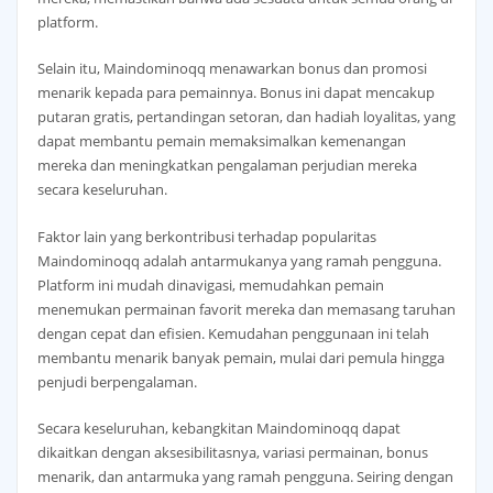
platform.
Selain itu, Maindominoqq menawarkan bonus dan promosi
menarik kepada para pemainnya. Bonus ini dapat mencakup
putaran gratis, pertandingan setoran, dan hadiah loyalitas, yang
dapat membantu pemain memaksimalkan kemenangan
mereka dan meningkatkan pengalaman perjudian mereka
secara keseluruhan.
Faktor lain yang berkontribusi terhadap popularitas
Maindominoqq adalah antarmukanya yang ramah pengguna.
Platform ini mudah dinavigasi, memudahkan pemain
menemukan permainan favorit mereka dan memasang taruhan
dengan cepat dan efisien. Kemudahan penggunaan ini telah
membantu menarik banyak pemain, mulai dari pemula hingga
penjudi berpengalaman.
Secara keseluruhan, kebangkitan Maindominoqq dapat
dikaitkan dengan aksesibilitasnya, variasi permainan, bonus
menarik, dan antarmuka yang ramah pengguna. Seiring dengan