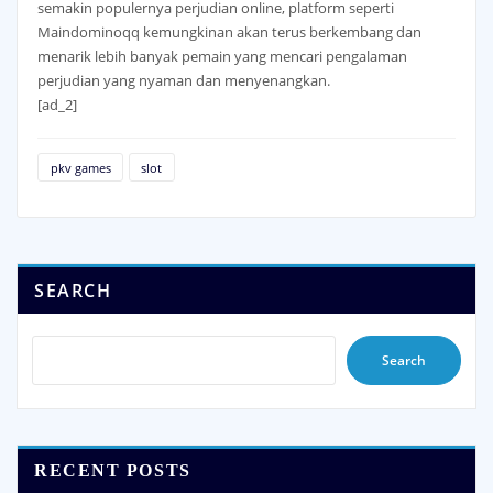
semakin populernya perjudian online, platform seperti
Maindominoqq kemungkinan akan terus berkembang dan
menarik lebih banyak pemain yang mencari pengalaman
perjudian yang nyaman dan menyenangkan.
[ad_2]
pkv games
slot
SEARCH
Search
RECENT POSTS