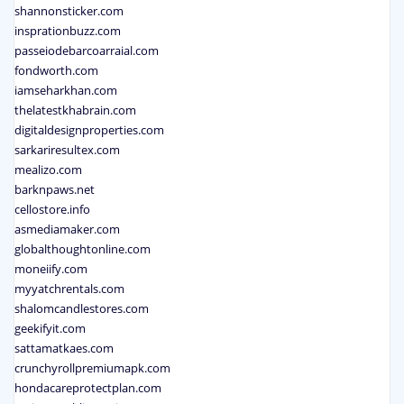
shannonsticker.com
insprationbuzz.com
passeiodebarcoarraial.com
fondworth.com
iamseharkhan.com
thelatestkhabrain.com
digitaldesignproperties.com
sarkariresultex.com
mealizo.com
barknpaws.net
cellostore.info
asmediamaker.com
globalthoughtonline.com
moneiify.com
myyatchrentals.com
shalomcandlestores.com
geekifyit.com
sattamatkaes.com
crunchyrollpremiumapk.com
hondacareprotectplan.com