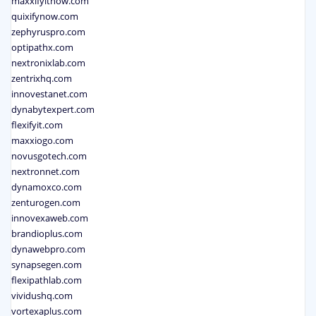
maxxifyitnow.com
quixifynow.com
zephyruspro.com
optipathx.com
nextronixlab.com
zentrixhq.com
innovestanet.com
dynabytexpert.com
flexifyit.com
maxxiogo.com
novusgotech.com
nextronnet.com
dynamoxco.com
zenturogen.com
innovexaweb.com
brandioplus.com
dynawebpro.com
synapsegen.com
flexipathlab.com
vividushq.com
vortexaplus.com