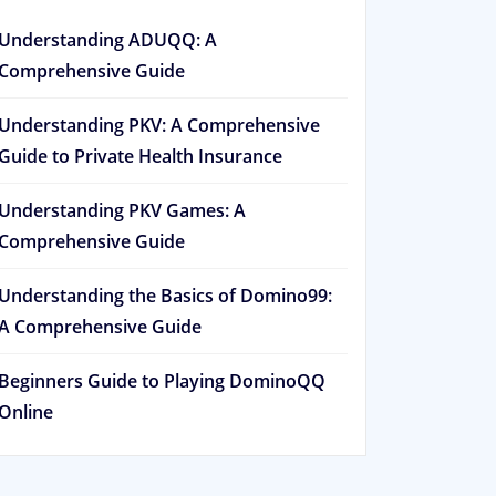
Understanding ADUQQ: A
Comprehensive Guide
Understanding PKV: A Comprehensive
Guide to Private Health Insurance
Understanding PKV Games: A
Comprehensive Guide
Understanding the Basics of Domino99:
A Comprehensive Guide
Beginners Guide to Playing DominoQQ
Online