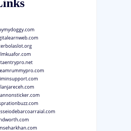
Links
hymydoggy.com
gitalearnweb.com
terbolaslot.org
lmkuafor.com
taentrypro.net
reamrummypro.com
iminsupport.com
lanjareceh.com
annonsticker.com
sprationbuzz.com
sseiodebarcoarraial.com
ndworth.com
amseharkhan.com