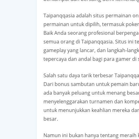
Taipanqqasia adalah situs permainan o
permainan untuk dipilih, termasuk poker
Baik Anda seorang profesional berpenga
semua orang di Taipanqqasia. Situs ini
gameplay yang lancar, dan langkah-lang
tepercaya dan andal bagi para gamer di 
Salah satu daya tarik terbesar Taipanq
Dari bonus sambutan untuk pemain baru 
ada banyak peluang untuk menang besar d
menyelenggarakan turnamen dan kompet
untuk menunjukkan keahlian mereka dan
besar.
Namun ini bukan hanya tentang meraih k