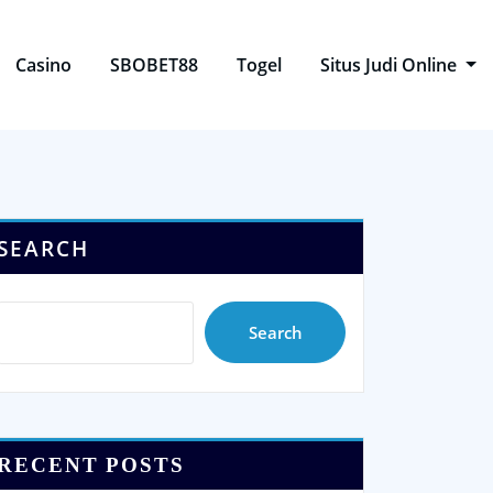
Casino
SBOBET88
Togel
Situs Judi Online
SEARCH
Search
RECENT POSTS