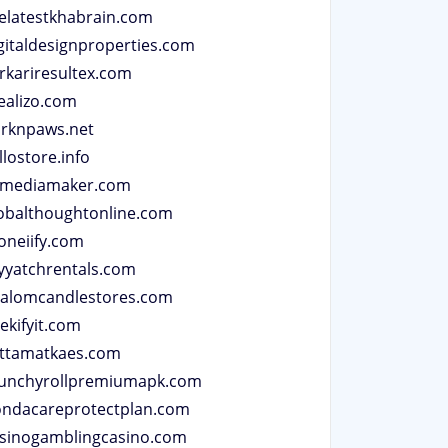
elatestkhabrain.com
gitaldesignproperties.com
rkariresultex.com
alizo.com
rknpaws.net
llostore.info
smediamaker.com
obalthoughtonline.com
neiify.com
yatchrentals.com
alomcandlestores.com
ekifyit.com
ttamatkaes.com
unchyrollpremiumapk.com
ndacareprotectplan.com
sinogamblingcasino.com