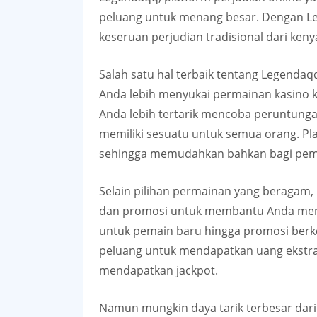
peluang untuk menang besar. Dengan L
keseruan perjudian tradisional dari ke
Salah satu hal terbaik tentang Legendaqq
Anda lebih menyukai permainan kasino kla
Anda lebih tertarik mencoba peruntunga
memiliki sesuatu untuk semua orang. Pl
sehingga memudahkan bahkan bagi pem
Selain pilihan permainan yang beragam
dan promosi untuk membantu Anda me
untuk pemain baru hingga promosi berke
peluang untuk mendapatkan uang ekstr
mendapatkan jackpot.
Namun mungkin daya tarik terbesar da